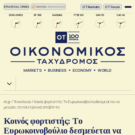
ΟΤ Markets
OT Forum
DOW JONES
SP 500
NASDAQ
FTSE 100
DAX 30
CAC 40
MARKETS
BUSINESS
ECONOMY
WORLD
Χ.Α.
ot.gr
/
Τεχνολογία
/
Κοινός φορτιστής: Tο Ευρωκοινοβούλιο δεσμεύεται να
μειώσει τα ηλεκτρονικά απόβλητα
Κοινός φορτιστής: Tο
Ευρωκοινοβούλιο δεσμεύεται να