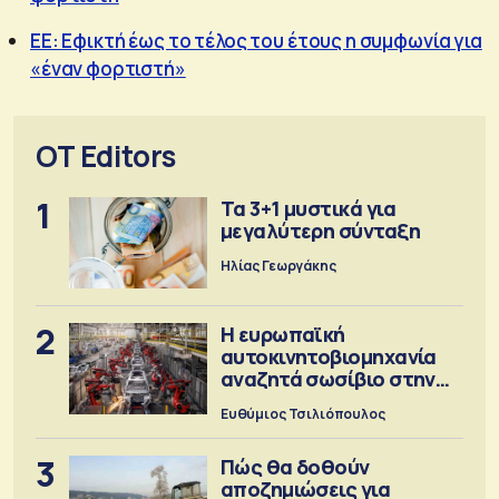
EE: Εφικτή έως το τέλος του έτους η συμφωνία για
«έναν φορτιστή»
OT Editors
1
Τα 3+1 μυστικά για
μεγαλύτερη σύνταξη
Ηλίας Γεωργάκης
2
Η ευρωπαϊκή
αυτοκινητοβιομηχανία
αναζητά σωσίβιο στην
Κίνα
Ευθύμιος Τσιλιόπουλος
3
Πώς θα δοθούν
αποζημιώσεις για