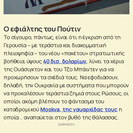
Ο εφιάλτης του Πούτιν
Το σίγουρο, πάντως, είναι ότι η έγκριση από τη
Γερουσία – με τεράστια και διακομματική
πλειοψηφία – του νέου «πακέτου» στρατιωτικής
βοήθεια, ύψους
40 δισ. δολαρίων
, λύνει τα χέρια
της Ουάσιγκτον και του Τζο Μπάιντεν για να
προχωρήσουν τα σχέδιά τους. Να εφοδιάσουν,
δηλαδή, την Ουκρανία με συστήματα που μπορούν
να προκαλέσουν τεράστια ζημιά στους Ρώσους, οι
οποίοι ακόμη βλέπουν το φάντασμα του
καταδρομικού
Moskva, της ναυαρχίδας τους
η
οποία… αναπαύεται στον βυθό της θάλασσας.