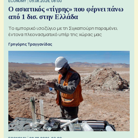
ECONOMY
09.08.2026, 08:00
Ο ασιατικός «τίγρης» που φέρνει πάνω
από 1 δισ. στην Ελλάδα
Το εμπορικό ισοζύγιο με τη Σιγκαπούρη παραμένει
έντονα πλεονασματικό υπέρ της χώρας μας
Γρηγόρης Τραγγανίδας