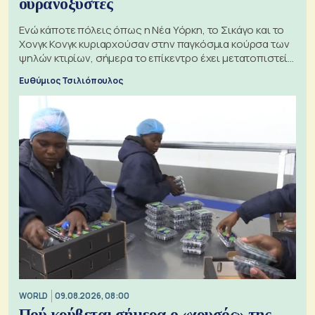
ουρανοξύστες
Ενώ κάποτε πόλεις όπως η Νέα Υόρκη, το Σικάγο και το
Χονγκ Κονγκ κυριαρχούσαν στην παγκόσμια κούρσα των
ψηλών κτιρίων, σήμερα το επίκεντρο έχει μετατοπιστεί
προς την Ασία
Ευθύμιος Τσιλιόπουλος
WORLD
09.08.2026, 08:00
Πού κρύβεται σήμερα ο «χρυσός» της