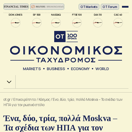
ΟΤ Markets
OT Forum
DOW JONES
SP 500
NASDAQ
FTSE 100
DAX 30
CAC 40
MARKETS
BUSINESS
ECONOMY
WORLD
Χ.Α.
ot.gr
/
Επικαιρότητα
/
Κόσμος
/
Ένα, δύο, τρία, πολλά Moskva – Τα σχέδια των
ΗΠΑ για τον ρωσικό στόλο
Ένα, δύο, τρία, πολλά Moskva –
Τα σχέδια των ΗΠΑ για τον