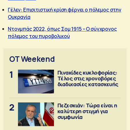
Γέλεν: Επισιτιστική κρίση φέρνει ο πόλεμος στην
Ουκρανία
Ντονμπάς 2022, όπως Σομ 1915 – Ο σύγχρονος
πόλεμος του πυροβολικού
OT Weekend
1
Πινακίδες κυκλοφορίας:
Τέλος στις χρονοβόρες
διαδικασίες κατασκευής
2
Πεζεσκιάν: Τώρα είναι η
καλύτερη στιγμή για
συμφωνία