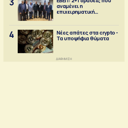
3
ΕΒΕΠ: 2+1 δράσεις που
αναμένει η
επιχειρηματική
κοινότητα
4
Νέες απάτες στα crypto -
Τα υποψήφια θύματα