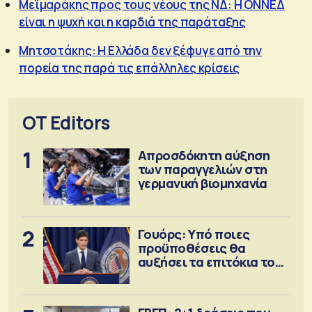
Μεϊμαράκης προς τους νέους της ΝΔ: Η ΟΝΝΕΔ
είναι η ψυχή και η καρδιά της παράταξης
Μητσοτάκης: Η Ελλάδα δεν ξέφυγε από την
πορεία της παρά τις επάλληλες κρίσεις
OT Editors
1
Απροσδόκητη αύξηση
των παραγγελιών στη
γερμανική βιομηχανία
2
Γουόρς: Υπό ποιες
προϋποθέσεις θα
αυξήσει τα επιτόκια τον
Σεπτέμβριο