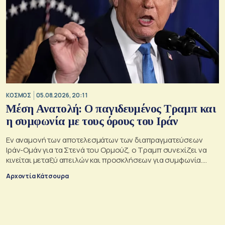
ΚΟΣΜΟΣ
05.08.2026, 20:11
Μέση Ανατολή: Ο παγιδευμένος Τραμπ και
η συμφωνία με τους όρους του Ιράν
Εν αναμονή των αποτελεσμάτων των διαπραγματεύσεων
Ιράν-Ομάν για τα Στενά του Ορμούζ, ο Τραμπ συνεχίζει να
κινείται μεταξύ απειλών και προσκλήσεων για συμφωνία.
Αλλά αυτό που θέλει είναι μακριά από αυτά που συζητούν
Αρχοντία Κάτσουρα
Μουσκάτ και Τεχεράνη.