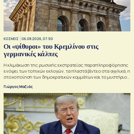
ΚΟΣΜΟΣ
06.08.2026, 07:50
Οι «ψίθυροι» του Κρεμλίνου στις
γερμανικές κάλπες
Η κλιμάκωση της ρωσικής εκστρατείας παραπληροφόρησης
ενόψει των τοπικών εκλογών, τα πλαστά βίντεο στα αγγλικά, η
στοχοποίηση των δημοκρατικών κομμάτων και το μυστήριο
της παράδοξης στρατηγικής.
Γιώργος Μαζιάς