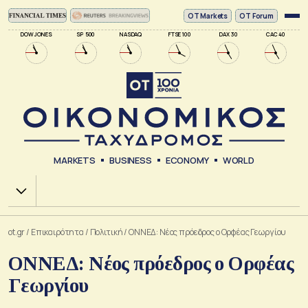
ΟΤ Markets
OT Forum
DOW JONES
SP 500
NASDAQ
FTSE 100
DAX 30
CAC 40
MARKETS
BUSINESS
ECONOMY
WORLD
Χ.Α.
ot.gr
/
Επικαιρότητα
/
Πολιτική
/
ΟΝΝΕΔ: Νέος πρόεδρος ο Ορφέας Γεωργίου
ΟΝΝΕΔ: Νέος πρόεδρος ο Ορφέας
Γεωργίου