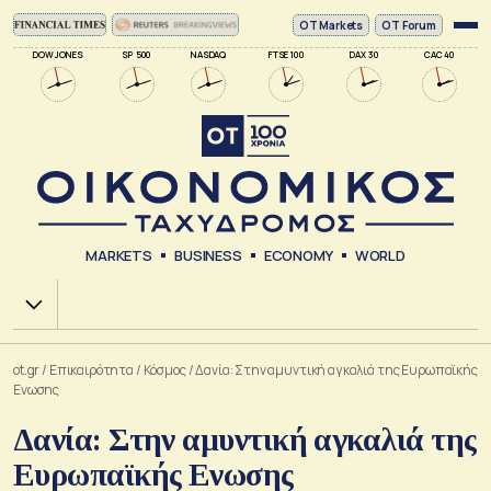
ΟΤ Markets
OT Forum
DOW JONES
SP 500
NASDAQ
FTSE 100
DAX 30
CAC 40
MARKETS
BUSINESS
ECONOMY
WORLD
Χ.Α.
ot.gr
/
Επικαιρότητα
/
Κόσμος
/
Δανία: Στην αμυντική αγκαλιά της Ευρωπαϊκής
Ενωσης
Δανία: Στην αμυντική αγκαλιά της
Ευρωπαϊκής Ενωσης