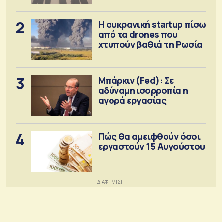
2
Η ουκρανική startup πίσω
από τα drones που
χτυπούν βαθιά τη Ρωσία
3
Μπάρκιν (Fed): Σε
αδύναμη ισορροπία η
αγορά εργασίας
4
Πώς θα αμειφθούν όσοι
εργαστούν 15 Αυγούστου