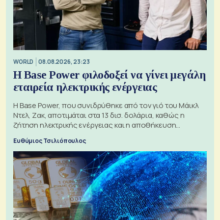
WORLD
08.08.2026, 23:23
Η Base Power φιλοδοξεί να γίνει μεγάλη
εταιρεία ηλεκτρικής ενέργειας
Η Base Power, που συνιδρύθηκε από τον γιό του Μάικλ
Ντελ, Ζακ, αποτιμάται στα 13 δισ. δολάρια, καθώς η
ζήτηση ηλεκτρικής ενέργειας και η αποθήκευση
μπαταριών αυξάνονται
Ευθύμιος Τσιλιόπουλος