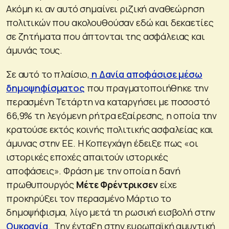
Ακόμη κι αν αυτό σημαίνει ριζική αναθεώρηση
πολιτικών που ακολουθούσαν εδώ και δεκαετίες
σε ζητήματα που άπτονται της ασφάλειας και
άμυνάς τους.
Σε αυτό το πλαίσιο,
η Δανία αποφάσισε μέσω
δημοψηφίσματος
που πραγματοποιήθηκε την
περασμένη Τετάρτη να καταργήσει με ποσοστό
66,9% τη λεγόμενη ρήτρα εξαίρεσης, η οποία την
κρατούσε εκτός κοινής πολιτικής ασφαλείας και
άμυνας στην ΕΕ. Η Κοπεγχάγη έδειξε πως «οι
ιστορικές εποχές απαιτούν ιστορικές
αποφάσεις». Φράση με την οποία η δανή
πρωθυπουργός
Μέτε Φρέντρικσεν
είχε
προκηρύξει τον περασμένο Μάρτιο το
δημοψήφισμα, λίγο μετά τη ρωσική εισβολή στην
Ουκρανία
. Την ένταξη στην ευρωπαϊκή αμυντική