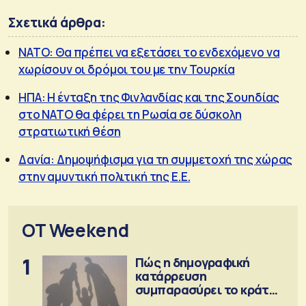
Σχετικά άρθρα:
ΝΑΤΟ: Θα πρέπει να εξετάσει το ενδεχόμενο να
χωρίσουν οι δρόμοι του με την Τουρκία
ΗΠΑ: Η ένταξη της Φινλανδίας και της Σουηδίας
στο ΝΑΤΟ θα φέρει τη Ρωσία σε δύσκολη
στρατιωτική θέση
Δανία: Δημοψήφισμα για τη συμμετοχή της χώρας
στην αμυντική πολιτική της Ε.Ε.
OT Weekend
1
Πώς η δημογραφική
κατάρρευση
συμπαρασύρει το κράτος
πρόνοιας