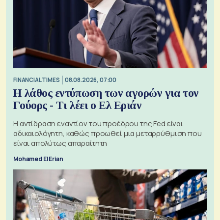
FINANCIAL TIMES
08.08.2026, 07:00
Η λάθος εντύπωση των αγορών για τον
Γούορς - Τι λέει ο Ελ Εριάν
Η αντίδραση εναντίον του προέδρου της Fed είναι
αδικαιολόγητη, καθώς προωθεί μια μεταρρύθμιση που
είναι απολύτως απαραίτητη
Mohamed El Erian