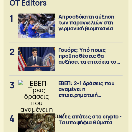
OT Editors
1
Απροσδόκητη αύξηση
των παραγγελιών στη
γερμανική βιομηχανία
2
Γουόρς: Υπό ποιες
προϋποθέσεις θα
αυξήσει τα επιτόκια τον
Σεπτέμβριο
3
ΕΒΕΠ: 2+1 δράσεις που
αναμένει η
επιχειρηματική
κοινότητα
4
Νέες απάτες στα crypto -
Τα υποψήφια θύματα