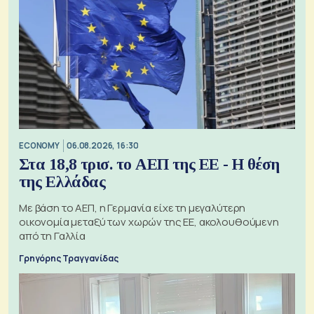
ECONOMY
06.08.2026, 16:30
Στα 18,8 τρισ. το ΑΕΠ της ΕΕ - Η θέση
της Ελλάδας
Με βάση το ΑΕΠ, η Γερμανία είχε τη μεγαλύτερη
οικονομία μεταξύ των χωρών της ΕΕ, ακολουθούμενη
από τη Γαλλία
Γρηγόρης Τραγγανίδας