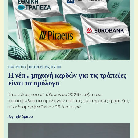
BUSINESS
06.08.2026, 07:00
Η νέα... μηχανή κερδών για τις τράπεζες
είναι τα ομόλογα
Στο τέλος του α΄ εξαμήνου 2026 η αξία του
χαρτοφυλακίου ομολόγων από τις συστημικές τράπεζες
είχε διαμορφωθεί σε 95 δισ. ευρώ
Αγης Μάρκου