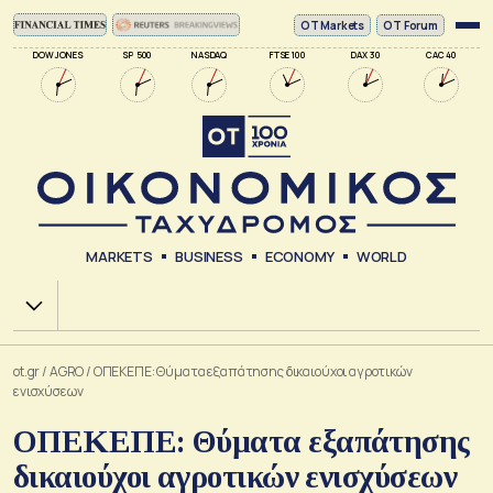
ΟΤ Markets
OT Forum
DOW JONES
SP 500
NASDAQ
FTSE 100
DAX 30
CAC 40
MARKETS
BUSINESS
ECONOMY
WORLD
Χ.Α.
ot.gr
/
AGRO
/
ΟΠΕΚΕΠΕ: Θύματα εξαπάτησης δικαιούχοι αγροτικών
ενισχύσεων
ΟΠΕΚΕΠΕ: Θύματα εξαπάτησης
δικαιούχοι αγροτικών ενισχύσεων