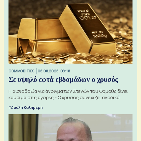
COMMODITIES
06.08.2026, 09:18
Σε υψηλό εφτά εβδομάδων ο χρυσός
Η αισιοδοξία για άνοιγμα των Στενών του Ορμούζ δίνει
καύσιμα στις αγορές - Ο χρυσός συνεχίζει ανοδικά
Τζούλη Καλημέρη