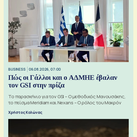
BUSINESS
06.08.2026, 07:00
Πώς οι Γάλλοι και ο ΑΔΜΗΕ έβαλαν
τον GSI στην πρίζα
Το παρασκήνιο για τον GSI – Ο μεθοδικός Μανουσάκης,
το πείσμα Meridiam και Nexans – Ο ρόλος του Μακρόν
Χρήστος Κολώνας