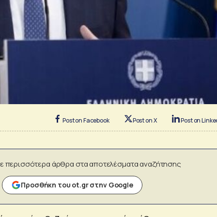
Post on Facebook
Post on X
Post on Linke
ε περισσότερα άρθρα στα αποτελέσματα αναζήτησης
Προσθήκη του ot.gr στην Google