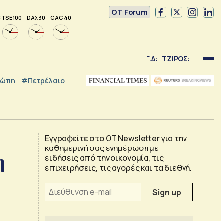
OT Forum
FTSE 100
DAX 30
CAC 40
Γ.Δ:
ΤΖΙΡΟΣ:
ρώπη
#Πετρέλαιο
Εγγραφείτε στο OT Newsletter για την
καθημερινή σας ενημέρωση με
η
ειδήσεις από την οικονομία, τις
επιχειρήσεις, τις αγορές και τα διεθνή.