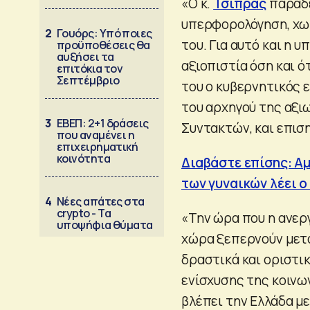
«Ο κ.
Τσίπρας
παραδέ
υπερφορολόγηση, χωρί
2
Γουόρς: Υπό ποιες
του. Για αυτό και η 
προϋποθέσεις θα
αυξήσει τα
αξιοπιστία όση και ό
επιτόκια τον
Σεπτέμβριο
του ο κυβερνητικός
του αρχηγού της αξι
3
ΕΒΕΠ: 2+1 δράσεις
Συντακτών, και επιση
που αναμένει η
επιχειρηματική
κοινότητα
Διαβάστε επίσης: Α
των γυναικών λέει 
4
Νέες απάτες στα
crypto - Τα
«Την ώρα που η ανεργ
υποψήφια θύματα
χώρα ξεπερνούν μετά 
δραστικά και οριστι
ενίσχυσης της κοινω
βλέπει την Ελλάδα μ