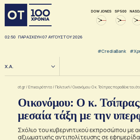
DOW JONES
SP 500
NASD
02:50
ΠΑΡΑΣΚΕΥΗ
07
ΑΥΓΟΥΣΤΟΥ
2026
#CrediaBank
#Χρ
Χ.Α.
ot.gr
/
Επικαιρότητα
/
Πολιτική
/
Οικονόμου: Ο κ. Τσίπρας παραδέχεται ό
Οικονόμου: Ο κ. Τσίπρας
μεσαία τάξη με την υπε
Σχόλιο του κυβερνητικού εκπροσώπου με α
αξιωματικής αντιπολίτευσης σε εφημερίδ