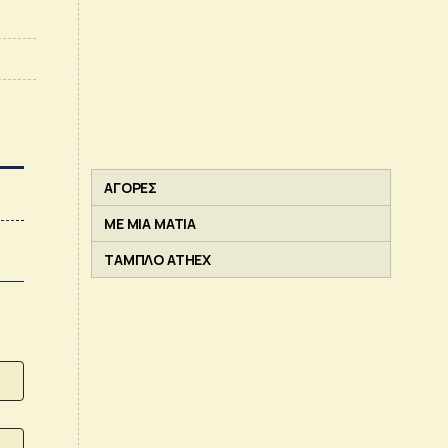
ΑΓΟΡΕΣ
ΜΕ ΜΙΑ ΜΑΤΙΑ
ΤΑΜΠΛΟ ATHEX