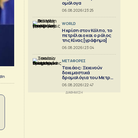
ομόλογα
06.08.2026 | 23:25
WORLD
Η κρίση στoν Κόλπο, το
πετρέλαιο και ο ρόλος
της Κίνας [γράφημα]
06.08.2026 | 23:04
ΜΕΤΑΦΟΡΕΣ
Ταχιάος: Ξεκινούν
δοκιμαστικά
dIn
δρομολόγια του Μετρό
Θεσσαλονίκης προς
06.08.2026 | 22:47
Καλαμαριά