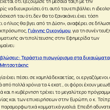
χεται ότι ξεζούμισε τη μεσαία τάξη με την
ς να διευκρινίσει ότι αυτό του επιβάλλει η ιδεολο
υπόσχεσή του ότι δεν θα το ξανακάνει έχει τόση
τι ο ήλιος θα βγει από τη Δύση», αναφέρει σε δήλωσ
 εκπρόσωπος,
Γιάννης Οικονόμου
, για τη συνέντευξ
ωματικής αντιπολίτευσης στην Εφημερίδα των
μαίνει:
μβλώσεις: Τεράστιο πισωγύρισμα στα δικαιώματα
ο Μητσοτάκης
ία έχει πέσει σε χαμηλά δεκαετίας, οι εργαζόμενοι
από πολλά χρόνια τα 4 εκατ., οι φόροι έχουν μειωθ
κά και η κυβέρνηση τρέχει το μεγαλύτερο πρόγραμμ
νίας και των επιχειρήσεων στην Ευρώπη, ο κ. Τσίπ
ε παραμορφωτικά κομματικά γυαλιά. Επειδή αδυνατ