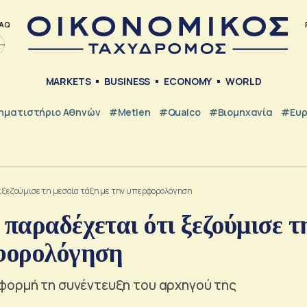
AQ
MARKETS
BUSINESS
ECONOMY
WORLD
ηματιστήριο Αθηνών
#metlen
#Qualco
#Βιομηχανία
#Ευ
τι ξεζούμισε τη μεσαία τάξη με την υπερφορολόγηση
 παραδέχεται ότι ξεζούμισε τ
ρφορολόγηση
φορμή τη συνέντευξη του αρχηγού της
α