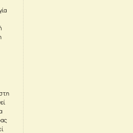
γία
ή
η
 στη
εί
α
ρας
εί