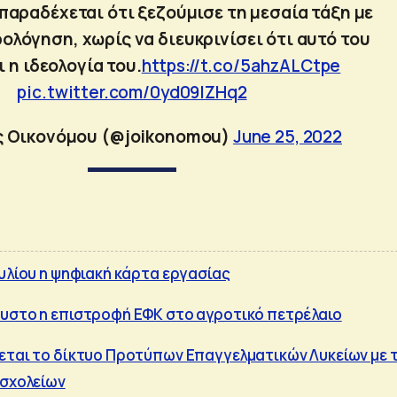
 παραδέχεται ότι ξεζούμισε τη μεσαία τάξη με
λόγηση, χωρίς να διευκρινίσει ότι αυτό του
 η ιδεολογία του.
https://t.co/5ahzALCtpe
pic.twitter.com/0yd09lZHq2
ς Οικονόμου (@joikonomou)
June 25, 2022
ουλίου η ψηφιακή κάρτα εργασίας
υστο η επιστροφή ΕΦΚ στο αγροτικό πετρέλαιο
εται το δίκτυο Προτύπων Επαγγελματικών Λυκείων με 
 σχολείων