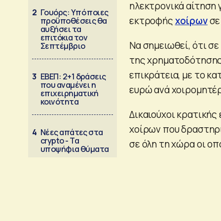
ηλεκτρονικά αίτηση 
2
Γουόρς: Υπό ποιες
εκτροφής
χοίρων
σε
προϋποθέσεις θα
αυξήσει τα
επιτόκια τον
Να σημειωθεί, ότι σε
Σεπτέμβριο
της χρηματοδότησης 
επικράτεια, με το κα
3
ΕΒΕΠ: 2+1 δράσεις
που αναμένει η
ευρώ ανά χοιρομητέ
επιχειρηματική
κοινότητα
Δικαιούχοι κρατικής
χοίρων που δραστηρ
4
Νέες απάτες στα
crypto - Τα
σε όλη τη χώρα οι ο
υποψήφια θύματα