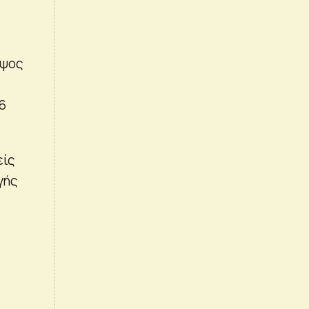
ύψος
56
είς
γής