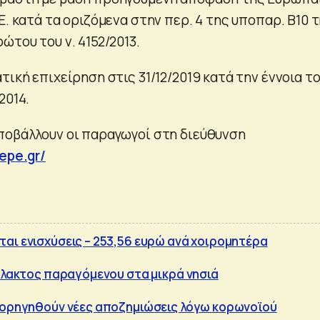
Ε. κατά τα οριζόμενα στην περ. 4 της υποπαρ. Β10 
ώτου του ν. 4152/2013.
τική επιχείρηση στις 31/12/2019 κατά την έννοια τ
2014.
ποβάλλουν οι παραγωγοί στη διεύθυνση
epe.gr/
αι ενισχύσεις – 253,56 ευρώ ανά χοιρομητέρα
γάλακτος παραγόμενου στα μικρά νησιά
 χορηγηθούν νέες αποζημιώσεις λόγω κορωνοϊού