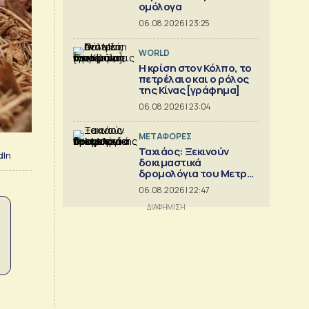
ομόλογα
06.08.2026 | 23:25
WORLD
Η κρίση στoν Κόλπο, το
πετρέλαιο και ο ρόλος
της Κίνας [γράφημα]
06.08.2026 | 23:04
ΜΕΤΑΦΟΡΕΣ
Ταχιάος: Ξεκινούν
dIn
δοκιμαστικά
δρομολόγια του Μετρό
Θεσσαλονίκης προς
06.08.2026 | 22:47
Καλαμαριά