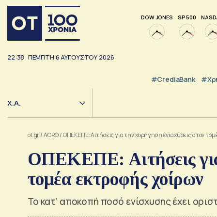
DOW JONES
SP 500
NASD
22:38
ΠΈΜΠΤΗ
6
ΑΥΓΟΎΣΤΟΥ
2026
#CrediaBank
#Χρ
Χ.Α.
ot.gr
/
AGRO
/
ΟΠΕΚΕΠΕ: Αιτήσεις για την χορήγηση ενισχύσεις στον τομ
ΟΠΕΚΕΠΕ: Αιτήσεις για 
τομέα εκτροφής χοίρων
Το κατ’ αποκοπή ποσό ενίσχυσης έχει ορισ