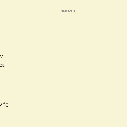
ων
αι
ινής