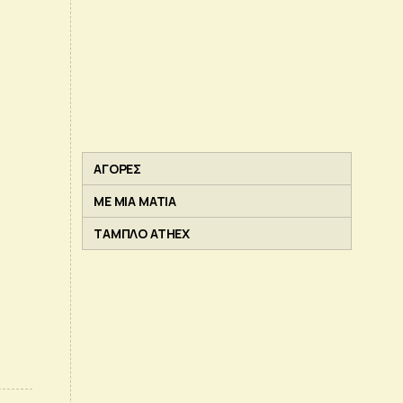
ΑΓΟΡΕΣ
ΜΕ ΜΙΑ ΜΑΤΙΑ
ΤΑΜΠΛΟ ATHEX