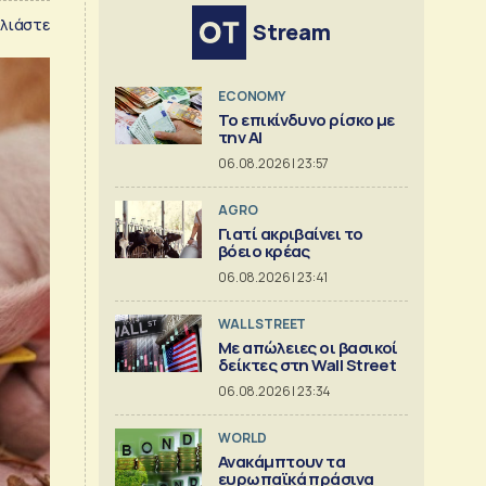
λιάστε
Stream
ECONOMY
Το επικίνδυνο ρίσκο με
την ΑΙ
06.08.2026 | 23:57
AGRO
Γιατί ακριβαίνει το
βόειο κρέας
06.08.2026 | 23:41
WALL STREET
Με απώλειες οι βασικοί
δείκτες στη Wall Street
06.08.2026 | 23:34
WORLD
Ανακάμπτουν τα
ευρωπαϊκά πράσινα