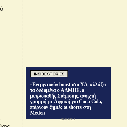
πό
INSIDE STORIES
«Ενεργειακό» boost στο ΧΑ, αλλάζει
τα δεδομένα ο ΑΔΜΗΕ, ο
μετριοπαθής Σιάμισιης, ανοιχτή
γραμμή με Αφρική για Coca Cola,
παίρνουν ζημιές οι shorts στη
Metlen
ί
ϊκής