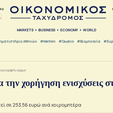
AQ
MARKETS
BUSINESS
ECONOMY
WORLD
ηματιστήριο Αθηνών
#metlen
#Qualco
#Βιομηχανία
#Ευ
έα εκτροφής χοίρων
την χορήγηση ενισχύσεις σ
τεί σε 253,56 ευρώ ανά χοιρομητέρα