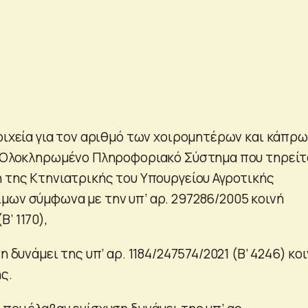
τοιχεία για τον αριθμό των χοιρομητέρων και κάπρ
ο Ολοκληρωμένο Πληροφοριακό Σύστημα που τηρείτ
η της Κτηνιατρικής του Υπουργείου Αγροτικής
μων σύμφωνα με την υπ’ αρ. 297286/2005 κοινή
’ 1170),
η δυνάμει της υπ’ αρ. 1184/247574/2021 (Β’ 4246) κο
ς.