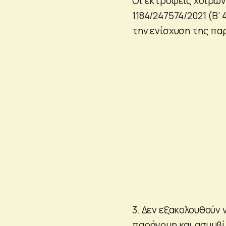
Οι εκτροφείς χοίρων 
1184/247574/2021 (Β
την ενίσχυση της π
3. Δεν εξακολουθούν 
παράνομη και ασυμβ