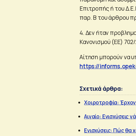
Επιτροπής ή του Δ.Ε.
παρ. Β του άρθρου πρ
4. Δεν ήταν προβλημα
Κανονισμού (ΕΕ) 702/
Αίτηση μπορούν να υ
https://informs.opek
Σχετικά άρθρα:
Χοιροτροφία: Έρχοντ
Αιγαίο: Ενισχύσεις 
Ενισχύσεις: Πώς θα