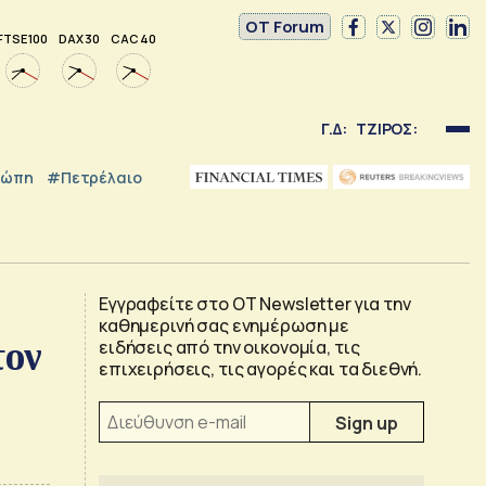
OT Forum
FTSE 100
DAX 30
CAC 40
Γ.Δ:
ΤΖΙΡΟΣ:
ρώπη
#Πετρέλαιο
Εγγραφείτε στο OT Newsletter για την
καθημερινή σας ενημέρωση με
τον
ειδήσεις από την οικονομία, τις
επιχειρήσεις, τις αγορές και τα διεθνή.