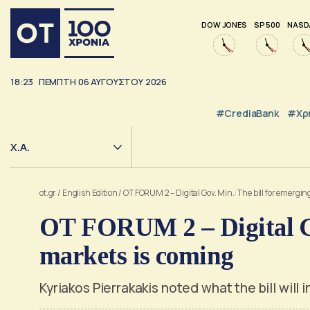
DOW JONES
SP 500
NASD
18:23
ΠΕΜΠΤΗ
06
ΑΥΓΟΥΣΤΟΥ
2026
#CrediaBank
#Χρ
Χ.Α.
ot.gr
/
English Edition
/
OT FORUM 2 – Digital Gov. Min.: The bill for emergi
OT FORUM 2 – Digital Go
markets is coming
Kyriakos Pierrakakis noted what the bill will 