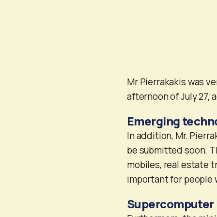
Mr Pierrakakis was ver
afternoon of July 27, 
Emerging techn
In addition, Mr. Pierr
be submitted soon. Thi
mobiles, real estate t
important for people w
Supercomputer i