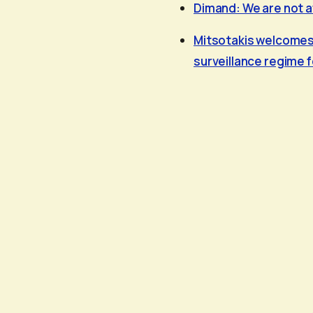
Dimand: We are not a
Mitsotakis welcomes
surveillance regime 