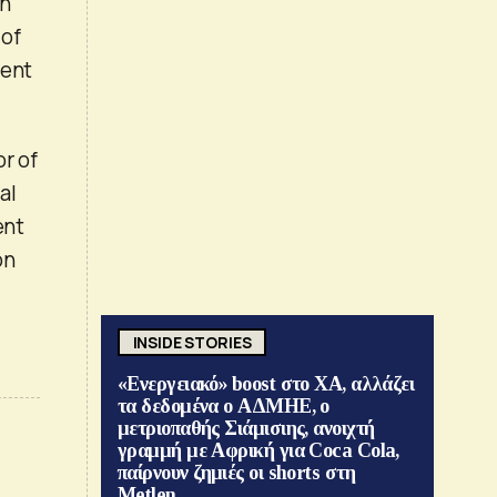
in
 of
tent
or of
al
ent
on
.
INSIDE STORIES
«Ενεργειακό» boost στο ΧΑ, αλλάζει
τα δεδομένα ο ΑΔΜΗΕ, ο
μετριοπαθής Σιάμισιης, ανοιχτή
γραμμή με Αφρική για Coca Cola,
παίρνουν ζημιές οι shorts στη
Metlen