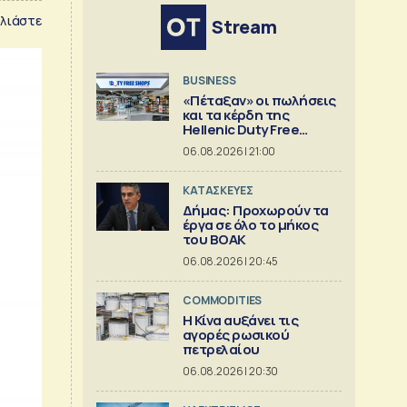
λιάστε
Stream
BUSINESS
«Πέταξαν» οι πωλήσεις
και τα κέρδη της
Hellenic Duty Free
Shops
06.08.2026 | 21:00
ΚΑΤΑΣΚΕΥΕΣ
Δήμας: Προχωρούν τα
έργα σε όλο το μήκος
του ΒΟΑΚ
06.08.2026 | 20:45
COMMODITIES
Η Κίνα αυξάνει τις
αγορές ρωσικού
πετρελαίου
06.08.2026 | 20:30