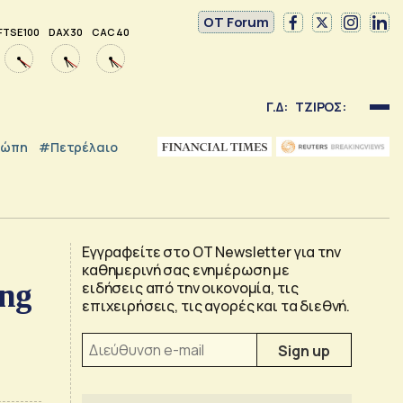
OT Forum
FTSE 100
DAX 30
CAC 40
Γ.Δ:
ΤΖΙΡΟΣ:
ρώπη
#Πετρέλαιο
Εγγραφείτε στο OT Newsletter για την
καθημερινή σας ενημέρωση με
ing
ειδήσεις από την οικονομία, τις
επιχειρήσεις, τις αγορές και τα διεθνή.