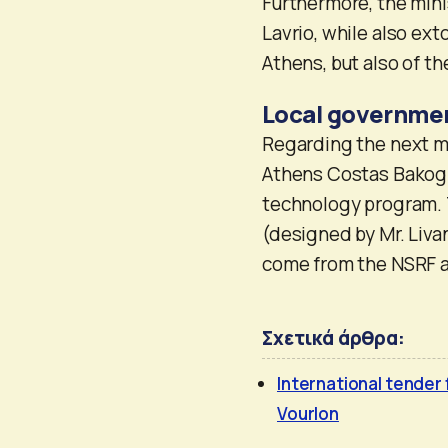
Furthermore, the mini
Lavrio, while also ext
Athens, but also of t
Local governme
Regarding the next mo
Athens Costas Bakogian
technology program. 
(designed by Mr. Livan
come from the NSRF a
Σχετικά άρθρα:
International tender
Vourlon