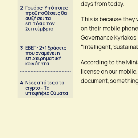
days from today.
2
Γουόρς: Υπό ποιες
προϋποθέσεις θα
αυξήσει τα
This is because they 
επιτόκια τον
on their mobile phone
Σεπτέμβριο
Governance Kyriakos 
“Intelligent, Sustainab
3
ΕΒΕΠ: 2+1 δράσεις
που αναμένει η
επιχειρηματική
According to the Minis
κοινότητα
license on our mobile, 
document, something 
4
Νέες απάτες στα
crypto - Τα
υποψήφια θύματα