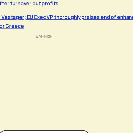
fter turnover but profits
 Vestager; EU Exec VP thoroughly praises end of enha
for Greece