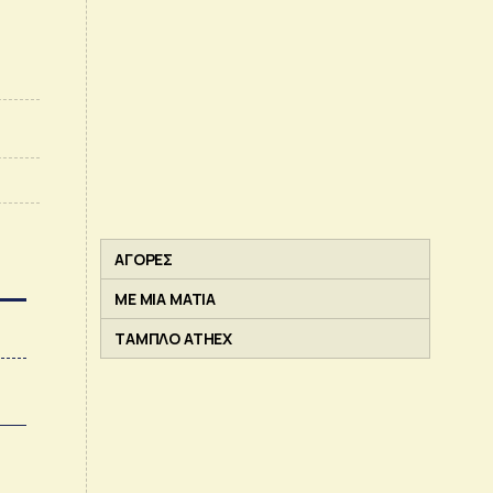
ΑΓΟΡΕΣ
ΜΕ ΜΙΑ ΜΑΤΙΑ
ΤΑΜΠΛΟ ATHEX