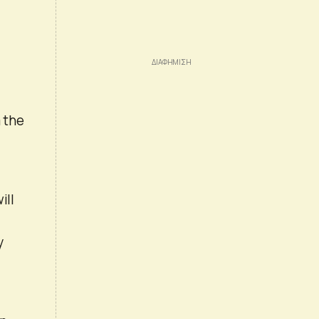
m the
ill
y