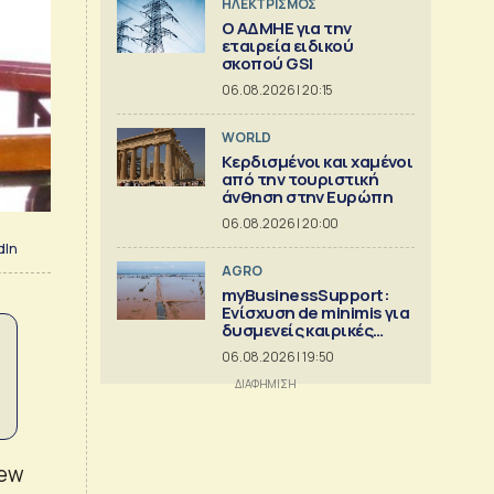
ΗΛΕΚΤΡΙΣΜΟΣ
O ΑΔΜΗΕ για την
εταιρεία ειδικού
σκοπού GSI
06.08.2026 | 20:15
WORLD
Κερδισμένοι και χαμένοι
από την τουριστική
άνθηση στην Ευρώπη
06.08.2026 | 20:00
dIn
AGRO
myBusinessSupport:
Ενίσχυση de minimis για
δυσμενείς καιρικές
συνθήκες, παγετό και
06.08.2026 | 19:50
λειψυδρία
few