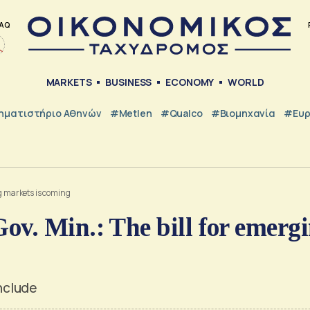
AQ
MARKETS
BUSINESS
ECONOMY
WORLD
ηματιστήριο Αθηνών
#metlen
#Qualco
#Βιομηχανία
#Ευ
ng markets is coming
v. Min.: The bill for emerg
include