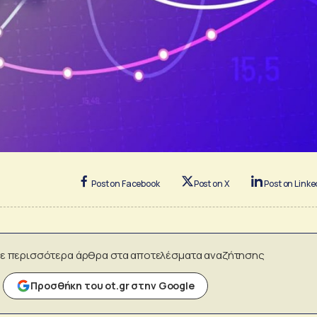
Post on Facebook
Post on X
Post on Linke
ε περισσότερα άρθρα στα αποτελέσματα αναζήτησης
Προσθήκη του ot.gr στην Google