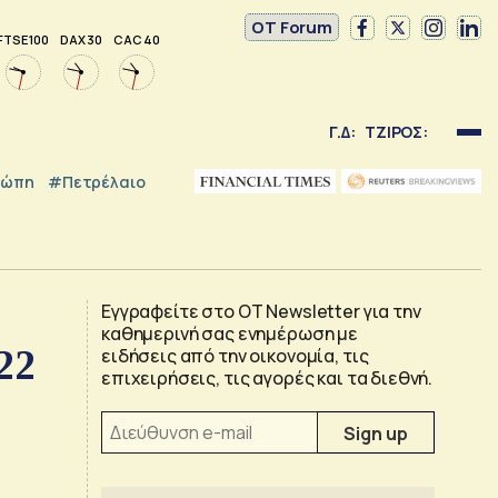
OT Forum
FTSE 100
DAX 30
CAC 40
Γ.Δ:
ΤΖΙΡΟΣ:
ρώπη
#Πετρέλαιο
Εγγραφείτε στο OT Newsletter για την
καθημερινή σας ενημέρωση με
22
ειδήσεις από την οικονομία, τις
επιχειρήσεις, τις αγορές και τα διεθνή.