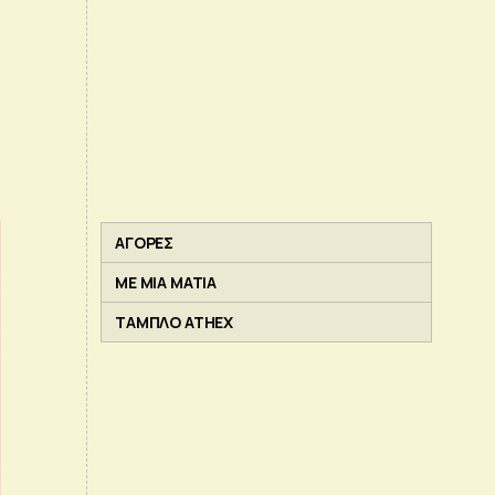
ΑΓΟΡΕΣ
ΜΕ ΜΙΑ ΜΑΤΙΑ
ΤΑΜΠΛΟ ATHEX