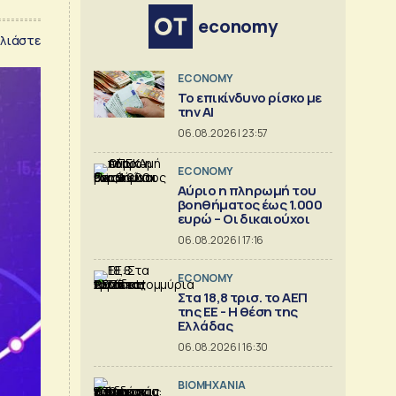
economy
λιάστε
ECONOMY
Το επικίνδυνο ρίσκο με
την ΑΙ
06.08.2026 | 23:57
ECONOMY
Αύριο η πληρωμή του
βοηθήματος έως 1.000
ευρώ – Oι δικαιούχοι
06.08.2026 | 17:16
ECONOMY
Στα 18,8 τρισ. το ΑΕΠ
της ΕΕ - Η θέση της
Ελλάδας
06.08.2026 | 16:30
ΒΙΟΜΗΧΑΝΙΑ