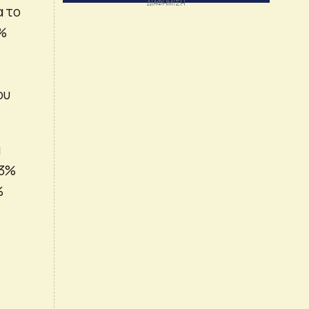
α το
4%
ου
α
,3%
%