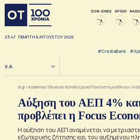
DOW JONES
SP 500
NASD
23:47
ΠΈΜΠΤΗ
6
ΑΥΓΟΎΣΤΟΥ
2026
#CrediaBank
#Χρ
Χ.Α.
ot.gr
/
Academia
/
Εθνικό και Καποδιστριακό Πανεπιστήμιο Αθηνών
/
Αύξη
Αύξηση του ΑΕΠ 4% και 
προβλέπει η Focus Econo
H αύξηση του ΑΕΠ αναμένεται να μετριαστ
εξωτερικής ζήτησης και του αυξημένου π