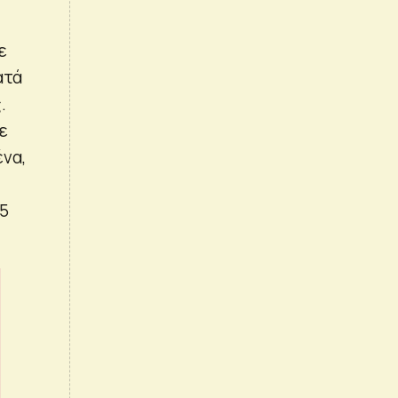
ε
ατά
.
ε
να,
05