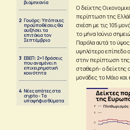
βιομηχανία
O δείκτης Οικονομικ
περίπτωση της Ελλάδ
2
Γουόρς: Υπό ποιες
σχέση με τις 105 μον
προϋποθέσεις θα
αυξήσει τα
το μήνα Ιούνιο σημει
επιτόκια τον
Σεπτέμβριο
Παρόλα αυτά το ύψος 
υψηλότερο επίπεδο α
3
ΕΒΕΠ: 2+1 δράσεις
στην περίπτωση της 
που αναμένει η
επιχειρηματική
σταθερή- ο δείκτης α
κοινότητα
μονάδες το Μάιο και 
4
Νέες απάτες στα
crypto - Τα
υποψήφια θύματα