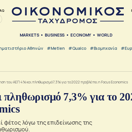
AQ
MARKETS
BUSINESS
ECONOMY
WORLD
ηματιστήριο Αθηνών
#metlen
#Qualco
#Βιομηχανία
#Ευ
ση του ΑΕΠ 4% και πληθωρισμό 7,3% για το 2022 προβλέπει η Focus Economics
πληθωρισμό 7,3% για το 20
mics
εί φέτος λόγω της επιδείνωσης της
ληθωρισμού.