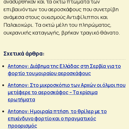
ανασύρθηκαν και τα οκτώ πτώματα των
επιβαινόντων του αεροσκάφους που συνετρίβη
ανάμεσα στους οικισμούς Αντιφίλιπποι και
Παλαιοχώρι. Τα οκτώ μέλη του πληρώματος,
ουκρανικής καταγωγής, βρήκαν τραγικό θάνατο.
Σχετικά άρθρα:
Antonov: Διάβημα της Ελλάδας στη Σερβία για το
φορτίο του μοιραίου αεροσκάφους
Antonov: Στο μικροσκόπιο των Αρχών οι όλμοι που
μετέφερε το αεροσκάφος – Τα κρίσιμα
ερωτήματα
Antonov: Η μοιραία πτήση, το θρίλερ με το
επικίνδυνο φορτίο και ο πραγματικός
προορισμός