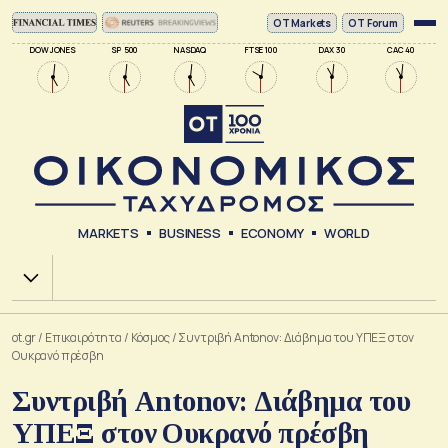
ΟΤ Markets
OT Forum
DOW JONES
SP 500
NASDAQ
FTSE 100
DAX 30
CAC 40
MARKETS
BUSINESS
ECONOMY
WORLD
Χ.Α.
ot.gr
/
Επικαιρότητα
/
Κόσμος
/
Συντριβή Antonov: Διάβημα του ΥΠΕΞ στον
Ουκρανό πρέσβη
Συντριβή Antonov: Διάβημα του
ΥΠΕΞ στον Ουκρανό πρέσβη