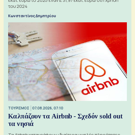
εκατ. ευρώ το 2025 έναντι 31,97 εκατ. ευρώ στη χρήση
του 2024
Κωνσταντίνος Δημητρίου
ΤΟΥΡΙΣΜΟΣ
07.08.2026, 07:10
Καλπάζουν τα Airbnb - Σχεδόν sold out
τα νησιά
Τα Airbnb καταγράφουν ιδιαίτερα υψηλές πληρότητες