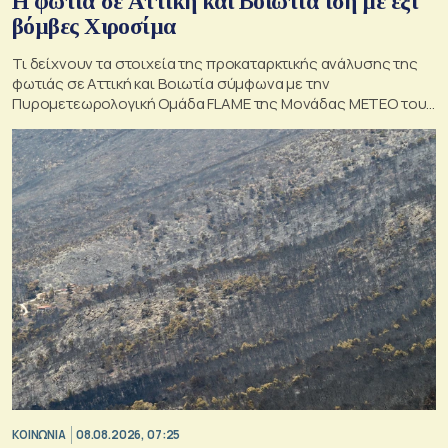
Η φωτιά σε Αττική και Βοιωτία ίση με έξι
βόμβες Χιροσίμα
Τι δείχνουν τα στοιχεία της προκαταρκτικής ανάλυσης της
φωτιάς σε Αττική και Βοιωτία σύμφωνα με την
Πυρομετεωρολογική Ομάδα FLAME της Μονάδας ΜΕΤΕΟ του
Εθνικού Αστεροσκοπείου Αθηνών.
ΚΟΙΝΩΝΙΑ
08.08.2026, 07:25