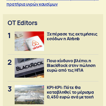
πρατήρια υγρών καυσίμων
OT Editors
1
Ξεπέρασε τις εκτιμήσεις
εσόδων η Airbnb
2
Ποιο κίνδυνο βλέπει η
BlackRock στην πώληση
ευρώ από τις ΗΠΑ
3
ΚΡΙ-ΚΡΙ: Πότε θα
καταβληθεί το μέρισμα
0,450 ευρώ ανά μετοχή