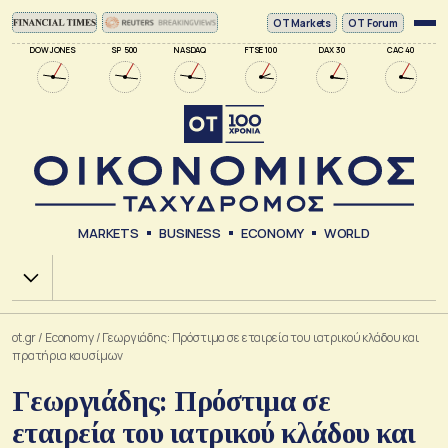
ΟΤ Markets
OT Forum
DOW JONES
SP 500
NASDAQ
FTSE 100
DAX 30
CAC 40
MARKETS
BUSINESS
ECONOMY
WORLD
Χ.Α.
ot.gr
/
Economy
/
Γεωργιάδης: Πρόστιμα σε εταιρεία του ιατρικού κλάδου και
πρατήρια καυσίμων
Γεωργιάδης: Πρόστιμα σε
εταιρεία του ιατρικού κλάδου και