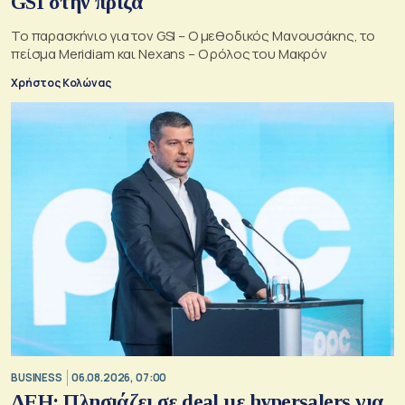
GSI στην πρίζα
Το παρασκήνιο για τον GSI – Ο μεθοδικός Μανουσάκης, το
πείσμα Meridiam και Nexans – Ο ρόλος του Μακρόν
Χρήστος Κολώνας
BUSINESS
06.08.2026, 07:00
ΔΕΗ: Πλησιάζει σε deal με hypersalers για