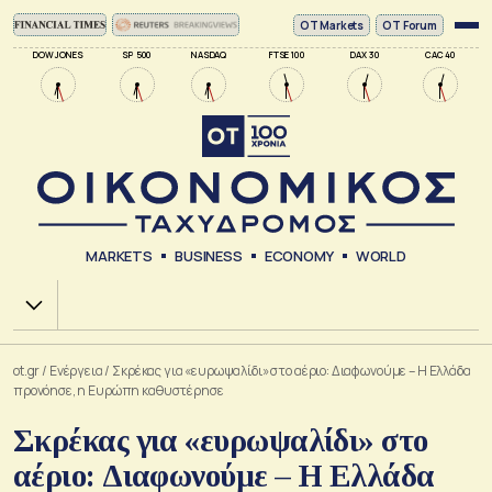
ΟΤ Markets
OT Forum
DOW JONES
SP 500
NASDAQ
FTSE 100
DAX 30
CAC 40
MARKETS
BUSINESS
ECONOMY
WORLD
Χ.Α.
ot.gr
/
Ενέργεια
/
Σκρέκας για «ευρωψαλίδι» στο αέριο: Διαφωνούμε – Η Ελλάδα
προνόησε, η Ευρώπη καθυστέρησε
Σκρέκας για «ευρωψαλίδι» στο
αέριο: Διαφωνούμε – Η Ελλάδα