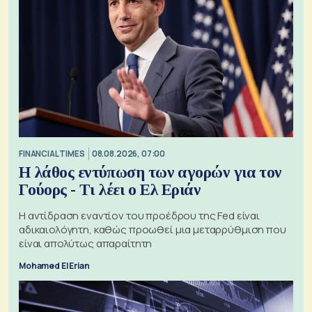
FINANCIAL TIMES
08.08.2026, 07:00
Η λάθος εντύπωση των αγορών για τον
Γούορς - Τι λέει ο Ελ Εριάν
Η αντίδραση εναντίον του προέδρου της Fed είναι
αδικαιολόγητη, καθώς προωθεί μια μεταρρύθμιση που
είναι απολύτως απαραίτητη
Mohamed El Erian