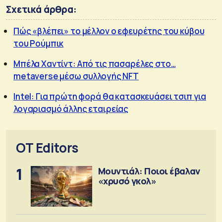
Σχετικά άρθρα:
Πώς «βλέπει» το μέλλον ο εφευρέτης του κύβου
του Ρούμπικ
Μπέλα Χαντίντ: Από τις πασαρέλες στο…
metaverse μέσω συλλογής NFT
Intel: Για πρώτη φορά θα κατασκευάσει τσιπ για
λογαριασμό άλλης εταιρείας
OT Editors
1
Μουντιάλ: Ποιοι έβαλαν
«χρυσό γκολ»