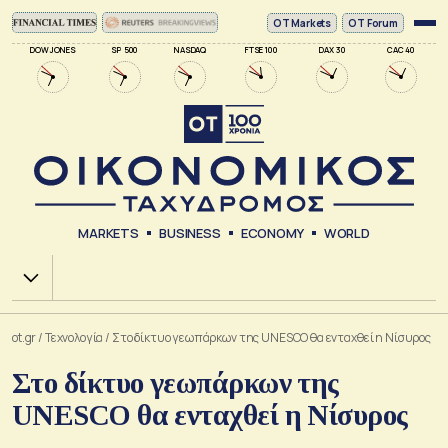
ΟΤ Markets
OT Forum
DOW JONES
SP 500
NASDAQ
FTSE 100
DAX 30
CAC 40
MARKETS
BUSINESS
ECONOMY
WORLD
Χ.Α.
ot.gr
/
Τεχνολογία
/
Στο δίκτυο γεωπάρκων της UNESCO θα ενταχθεί η Νίσυρος
Στο δίκτυο γεωπάρκων της
UNESCO θα ενταχθεί η Νίσυρος