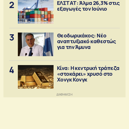
2
ΕΛΣΤΑΤ: Άλμα 26,3% στις
εξαγωγές τον Ιούνιο
3
Θεοδωρικάκος: Νέο
αναπτυξιακό καθεστώς
για την Άμυνα
4
Κίνα: Η κεντρική τράπεζα
«στοκάρει» χρυσό στο
Χονγκ Κονγκ