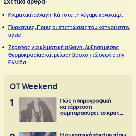
Σχετικά άρθρα:
Kλιματική αλλαγή: Κάποτε τη λέγαμε καλοκαίρι
Πυρκαγιές: Ποιες οι επιπτώσεις του καπνού στην
υγεία
Ζερεφός για κλιματική αλλαγή: Αύξηση μέσης
θερμοκρασίας και μείωση βροχοπτώσεων στην
Ελλάδα
OT Weekend
1
Πώς η δημογραφική
κατάρρευση
συμπαρασύρει το κράτος
πρόνοιας
Η ουκρανική startup πίσω