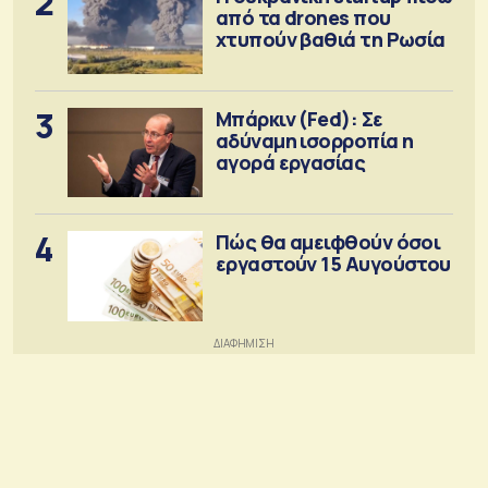
2
από τα drones που
χτυπούν βαθιά τη Ρωσία
3
Μπάρκιν (Fed): Σε
αδύναμη ισορροπία η
αγορά εργασίας
4
Πώς θα αμειφθούν όσοι
εργαστούν 15 Αυγούστου