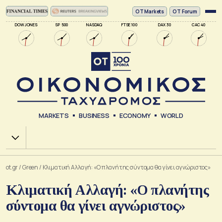
ΟΤ Markets
OT Forum
DOW JONES
SP 500
NASDAQ
FTSE 100
DAX 30
CAC 40
MARKETS
BUSINESS
ECONOMY
WORLD
Χ.Α.
ot.gr
/
Green
/
Κλιματική Αλλαγή: «Ο πλανήτης σύντομα θα γίνει αγνώριστος»
Κλιματική Αλλαγή: «Ο πλανήτης
σύντομα θα γίνει αγνώριστος»