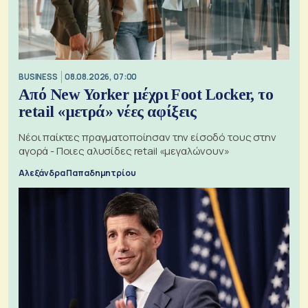
BUSINESS
08.08.2026, 07:00
Από New Yorker μέχρι Foot Locker, το
retail «μετρά» νέες αφίξεις
Νέοι παίκτες πραγματοποίησαν την είσοδό τους στην
αγορά - Ποιες αλυσίδες retail «μεγαλώνουν»
Αλεξάνδρα Παπαδημητρίου