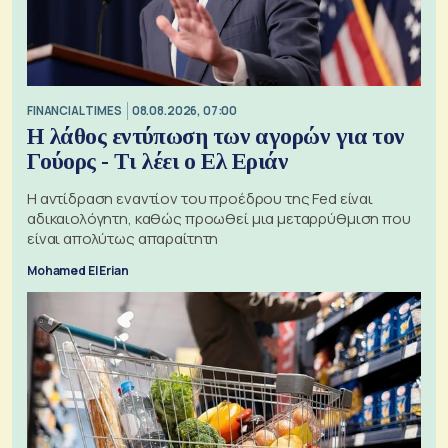
FINANCIAL TIMES
08.08.2026, 07:00
Η λάθος εντύπωση των αγορών για τον
Γούορς - Τι λέει ο Ελ Εριάν
Η αντίδραση εναντίον του προέδρου της Fed είναι
αδικαιολόγητη, καθώς προωθεί μια μεταρρύθμιση που
είναι απολύτως απαραίτητη
Mohamed El Erian