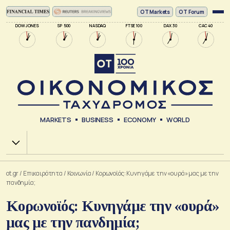
ΟΤ Markets
OT Forum
DOW JONES
SP 500
NASDAQ
FTSE 100
DAX 30
CAC 40
MARKETS
BUSINESS
ECONOMY
WORLD
Χ.Α.
ot.gr
/
Επικαιρότητα
/
Κοινωνία
/
Kορωνοϊός: Κυνηγάμε την «ουρά» μας με την
πανδημία;
Kορωνοϊός: Κυνηγάμε την «ουρά»
μας με την πανδημία;