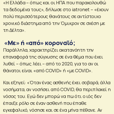
«Η Ελλάδα – όπως και οι ΗΠΑ που παρακολουθώ
τα δεδομένα τους», δήλωσε στο iatronet – «έχουν
πολύ περισσότερους θανάτους σε αντίστοιχο
χρονικό διάστημα από την Όμικρον σε σχέση με
τη Δέλτα».
«Με» ή «από» κοροναϊό;
Παράλληλα, χαρακτηρίζει ακατανόητη την
επαναφορά της σύγχυσης σε ένα θέμα που έχει
λυθεί – όπως λέει – από το 2020, για το αν οι
θάνατοι είναι «από COVID» ή «με COVID».
Και εξηγεί: «Όταν ένας ασθενής έχει σοβαρά, άλλα
νοσήματα, αν νοσήσει από COVID, θα περιπλακεί η
νόσος του. Εγώ δεν μπορώ να πω ότι ο ιός δεν
έπαιξε ρόλο σε έναν ασθενή που έπαθε
εγκεφαλικό, νόσησε και σε ένα μήνα πέθανε. Αν