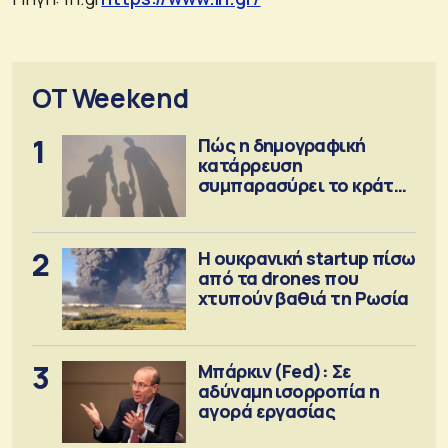
OT Weekend
1
Πώς η δημογραφική
κατάρρευση
συμπαρασύρει το κράτος
πρόνοιας
2
Η ουκρανική startup πίσω
από τα drones που
χτυπούν βαθιά τη Ρωσία
3
Μπάρκιν (Fed): Σε
αδύναμη ισορροπία η
αγορά εργασίας