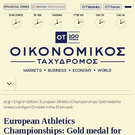
ΟΤ Markets
OT Forum
DOW JONES
SP 500
NASDAQ
FTSE 100
DAX 30
CAC 40
MARKETS
BUSINESS
ECONOMY
WORLD
Χ.Α.
ot.gr
/
English Edition
/
European Athletics Championships: Gold medal for
Greece’s Antigoni Drisbioti in the 35 km walk
European Athletics
Championships: Gold medal for