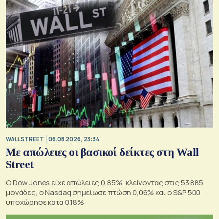
WALL STREET
06.08.2026, 23:34
Με απώλειες οι βασικοί δείκτες στη Wall
Street
Ο Dow Jones είχε απώλειες 0,85%, κλείνοντας στις 53.885
μονάδες, ο Nasdaq σημείωσε πτώση 0,06% και ο S&P 500
υποχώρησε κατα 0,18%