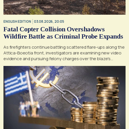
ENGLISH EDITION
03.08.2026, 20:05
Fatal Copter Collision Overshadows
Wildfire Battle as Criminal Probe Expands
As firefighters continue battling scattered flare-ups along the
Attica-Boeotia front, investigators are examining new video
evidence and pursuing felony charges over the blaze's
suspected origin