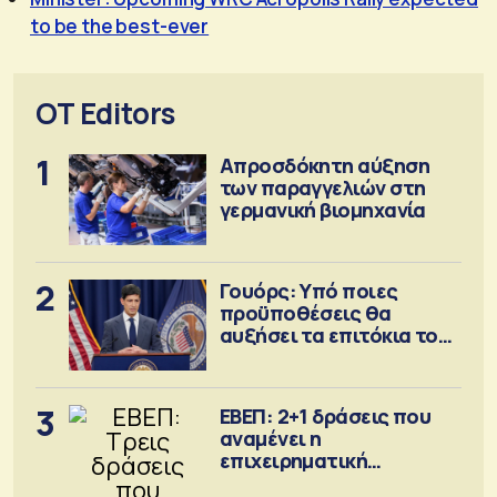
to be the best-ever
OT Editors
1
Απροσδόκητη αύξηση
των παραγγελιών στη
γερμανική βιομηχανία
2
Γουόρς: Υπό ποιες
προϋποθέσεις θα
αυξήσει τα επιτόκια τον
Σεπτέμβριο
3
ΕΒΕΠ: 2+1 δράσεις που
αναμένει η
επιχειρηματική
κοινότητα