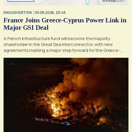
ENGLISH EDITION
05.08.2026, 20:45
France Joins Greece-Cyprus Power Link in
Major GSI Deal
A French infrastructure fund will become the majority
shareholder in the Great Sea Interconnector, with new
agreements marking a major step forward for the Greece-
Cyprus electricity link