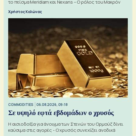
το πείσμα Meridiam και Nexans – Ο ρόλος του Μακρόν
Χρήστος Κολώνας
COMMODITIES
06.08.2026, 09:18
Σε υψηλό εφτά εβδομάδων ο χρυσός
Η αισιοδοξία για άνοιγμα των Στενών του Ορμούζ δίνει
καύσιμα στις αγορές - Ο χρυσός συνεχίζει ανοδικά