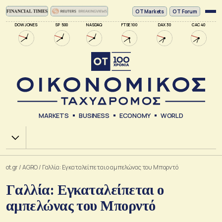
ΟΤ Markets
OT Forum
DOW JONES
SP 500
NASDAQ
FTSE 100
DAX 30
CAC 40
MARKETS
BUSINESS
ECONOMY
WORLD
Χ.Α.
ot.gr
/
AGRO
/
Γαλλία: Εγκαταλείπεται ο αμπελώνας του Μπορντό
Γαλλία: Εγκαταλείπεται ο
αμπελώνας του Μπορντό