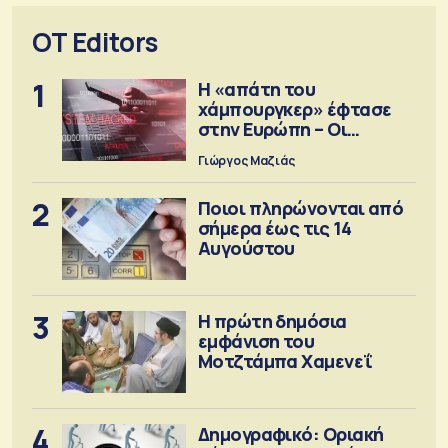
OT Editors
1
Η «απάτη του
χάμπουργκερ» έφτασε
στην Ευρώπη – Οι
προειδοποιήσεις
Γιώργος Μαζιάς
2
Ποιοι πληρώνονται από
σήμερα έως τις 14
Αυγούστου
3
Η πρώτη δημόσια
εμφάνιση του
Μοτζτάμπα Χαμενεΐ
4
Δημογραφικό: Οριακή