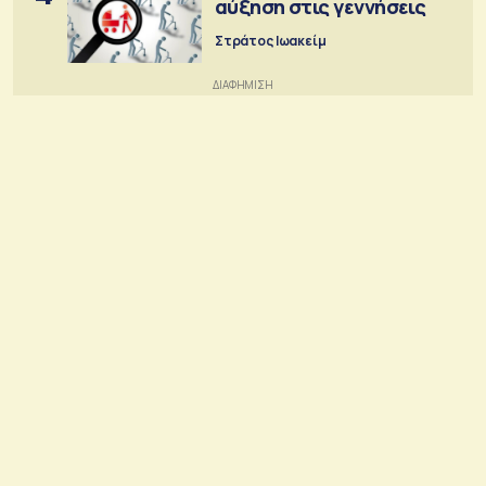
αύξηση στις γεννήσεις
Στράτος Ιωακείμ