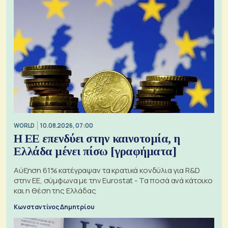
WORLD
10.08.2026, 07:00
Η ΕΕ επενδύει στην καινοτομία, η
Ελλάδα μένει πίσω [γραφήματα]
Αύξηση 61% κατέγραψαν τα κρατικά κονδύλια για R&D
στην ΕΕ, σύμφωνα με την Eurostat - Τα ποσά ανά κάτοικο
και η θέση της Ελλάδας
Κωνσταντίνος Δημητρίου