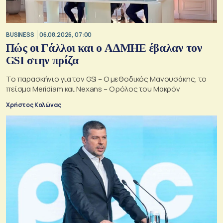
BUSINESS
06.08.2026, 07:00
Πώς οι Γάλλοι και ο ΑΔΜΗΕ έβαλαν τον
GSI στην πρίζα
Το παρασκήνιο για τον GSI – Ο μεθοδικός Μανουσάκης, το
πείσμα Meridiam και Nexans – Ο ρόλος του Μακρόν
Χρήστος Κολώνας