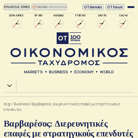
ΟΤ Markets
OT Forum
DOW JONES
SP 500
NASDAQ
FTSE 100
DAX 30
CAC 40
MARKETS
BUSINESS
ECONOMY
WORLD
Χ.Α.
ot.gr
/
Business
/
Βαρβαρέσος: Διερευνητικές επαφές με στρατηγικούς
επενδυτές
Βαρβαρέσος: Διερευνητικές
επαφές με στρατηγικούς επενδυτές