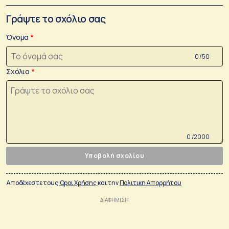
Γράψτε το σχόλιο σας
Όνομα
0 /50
Σχόλιο
0 /2000
Υποβολή σχολίου
Αποδέχεστε τους
Όροι Χρήσης
και την
Πολιτικη Απορρήτου