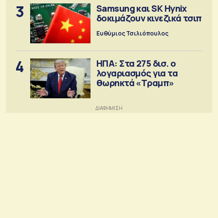
3
Samsung και SK Hynix
δοκιμάζουν κινεζικά τσιπ
Ευθύμιος Τσιλιόπουλος
4
ΗΠΑ: Στα 275 δισ. ο
λογαριασμός για τα
θωρηκτά «Τραμπ»