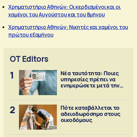
Χρηματιστήριο Αθηνών: Οι κερδισμένοι και οι
χαμένοι του Αυγούστου και του 8μήνου
Χρηματιστήριο Αθηνών: Νικητές και χαμένοι του
πρώτου εξαμήνου
OT Editors
1
Νέα ταυτότητα: Ποιες
υπηρεσίες πρέπει να
ενημερώσετε μετά την
έκδοση
2
Πότε καταβάλλεται το
αδειοδωρόσημο στους
οικοδόμους