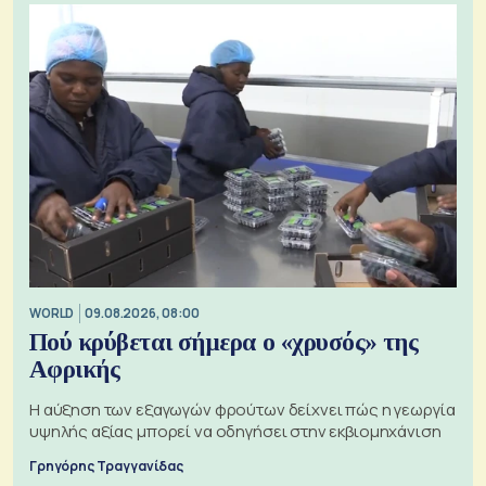
WORLD
09.08.2026, 08:00
Πού κρύβεται σήμερα ο «χρυσός» της
Αφρικής
Η αύξηση των εξαγωγών φρούτων δείχνει πώς η γεωργία
υψηλής αξίας μπορεί να οδηγήσει στην εκβιομηχάνιση
Γρηγόρης Τραγγανίδας