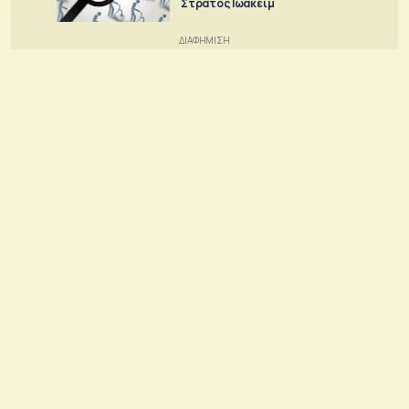
Στράτος Ιωακείμ