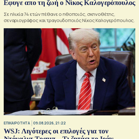
Εφυγε απο τη ζωή ο Νίκος Καλογερόπουλος
Σε ηλικία 74 ετών πέθανε ο ηθοποιός, σκηνοθέτης,
σεναριογράφος και τραγουδοποιός Νίκος Καλογερόπουλος.
ΕΠΙΚΑΙΡΟΤΗΤΑ
09.08.2026, 21:22
WSJ: Λιγότερες οι επιλογές για τον
Ντόναλντ Τραμπ – Τι ζητάει το Ιράν