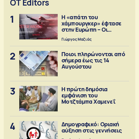
OT Editors
1
Η «απάτη του
χάμπουργκερ» έφτασε
στην Ευρώπη – Οι
προειδοποιήσεις
Γιώργος Μαζιάς
2
Ποιοι πληρώνονται από
σήμερα έως τις 14
Αυγούστου
3
Η πρώτη δημόσια
εμφάνιση του
Μοτζτάμπα Χαμενεΐ
4
Δημογραφικό: Οριακή
αύξηση στις γεννήσεις