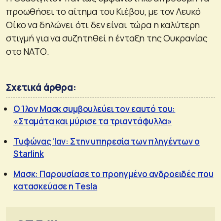
προωθήσει το αίτημα του Κιέβου, με τον Λευκό
Οίκο να δηλώνει ότι δεν είναι τώρα η καλύτερη
στιγμή για να συζητηθεί η ένταξη της Ουκρανίας
στο ΝΑΤΟ.
Σχετικά άρθρα:
Ο Ίλον Μασκ συμβουλεύει τον εαυτό του:
«Σταμάτα και μύρισε τα τριαντάφυλλα»
Τυφώνας Ίαν: Στην υπηρεσία των πληγέντων ο
Starlink
Μασκ: Παρουσίασε το προηγμένο ανδροειδές που
κατασκεύασε η Tesla