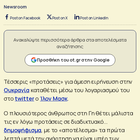
Newsroom
Post on Facebook
Post on X
Post on LinkedIn
Ανακαλύψτε περισσότερα άρθρα στα αποτελέσματα
αναζήτησης
Προσθήκη του ot.gr στην Google
Τέσσερις «προτάσεις» για άμεση ειρήνευση στην
Ουκρανία
καταθέτει μέσω του λογαριασμού του
στο
twitter
ο
Ίλον Μασκ
.
Ο πλουσιότερος άνθρωπος στη Γη θέτει μάλιστα
τις εν λόγω προτάσεις σε διαδικτυακό…
δημοψήφισμα
, με το «αποτέλεσμα» τα πρώτα
λεπτά μετά την ανάρτηση να είναι υπέρ των