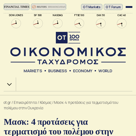
ΟΤ Markets
OT Forum
DOW JONES
SP 500
NASDAQ
FTSE 100
DAX 30
CAC 40
MARKETS
BUSINESS
ECONOMY
WORLD
Χ.Α.
ot.gr
/
Επικαιρότητα
/
Κόσμος
/
Μασκ: 4 προτάσεις για τερματισμό του
πολέμου στην Ουκρανία
Μασκ: 4 προτάσεις για
τερματισμό του πολέμου στην