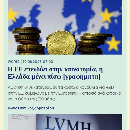
WORLD
10.08.2026, 07:00
Η ΕΕ επενδύει στην καινοτομία, η
Ελλάδα μένει πίσω [γραφήματα]
Αύξηση 61% κατέγραψαν τα κρατικά κονδύλια για R&D
στην ΕΕ, σύμφωνα με την Eurostat - Τα ποσά ανά κάτοικο
και η θέση της Ελλάδας
Κωνσταντίνος Δημητρίου