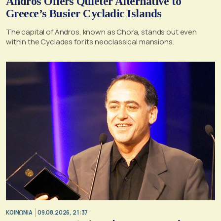
Andros Offers Quieter Alternative to
Greece’s Busier Cycladic Islands
The capital of Andros, known as Chora, stands out even
within the Cyclades for its neoclassical mansions.
ΚΟΙΝΩΝΙΑ
09.08.2026, 21:37