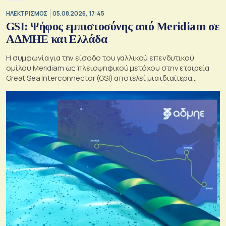
ΗΛΕΚΤΡΙΣΜΟΣ
05.08.2026, 17:45
GSI: Ψήφος εμπιστοσύνης από Meridiam σε
ΑΔΜΗΕ και Ελλάδα
Η συμφωνία για την είσοδο του γαλλικού επενδυτικού
ομίλου Meridiam ως πλειοψηφικού μετόχου στην εταιρεία
Great Sea Interconnector (GSI) αποτελεί μια ιδιαίτερα
σημαντική εξέλιξη για την ηλεκτρική διασύνδεση Ελλάδας –
Κύπρου