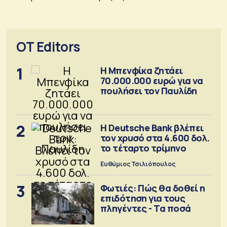
OT Editors
1
Η Μπενφίκα ζητάει
70.000.000 ευρώ για να
πουλήσει τον Παυλίδη
2
Η Deutsche Bank βλέπει
τον χρυσό στα 4.600 δολ.
το τέταρτο τρίμηνο
Ευθύμιος Τσιλιόπουλος
3
Φωτιές: Πώς θα δοθεί η
επιδότηση για τους
πληγέντες - Τα ποσά