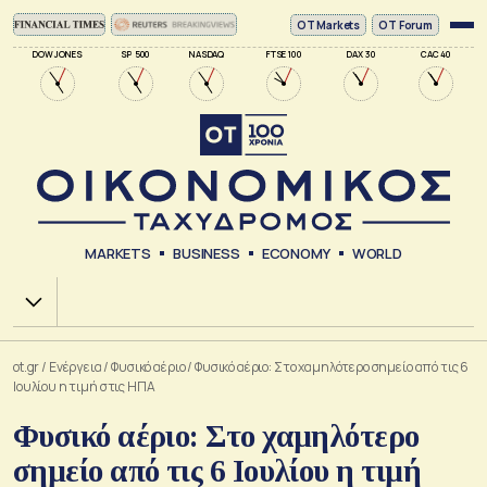
ΟΤ Markets
OT Forum
DOW JONES
SP 500
NASDAQ
FTSE 100
DAX 30
CAC 40
MARKETS
BUSINESS
ECONOMY
WORLD
Χ.Α.
ot.gr
/
Ενέργεια
/
Φυσικό αέριο
/
Φυσικό αέριο: Στο χαμηλότερο σημείο από τις 6
Ιουλίου η τιμή στις ΗΠΑ
Φυσικό αέριο: Στο χαμηλότερο
σημείο από τις 6 Ιουλίου η τιμή