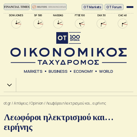
ΟΤ Markets
OT Forum
DOW JONES
SP 500
NASDAQ
FTSE 100
DAX 30
CAC 40
MARKETS
BUSINESS
ECONOMY
WORLD
Χ.Α.
ot.gr
/
Απόψεις
/
Opinion
/
Λεωφόροι ηλεκτρισμού και… ειρήνης
Λεωφόροι ηλεκτρισμού και…
ειρήνης