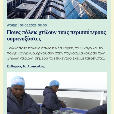
WORLD
09.08.2026, 08:00
Ποιες πόλεις χτίζουν τους περισσότερους
ουρανοξύστες
Ενώ κάποτε πόλεις όπως η Νέα Υόρκη, το Σικάγο και το
Χονγκ Κονγκ κυριαρχούσαν στην παγκόσμια κούρσα των
ψηλών κτιρίων, σήμερα το επίκεντρο έχει μετατοπιστεί
προς την Ασία
Ευθύμιος Τσιλιόπουλος