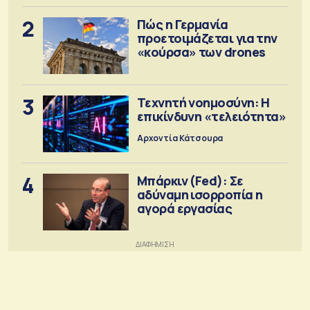
2
Πώς η Γερμανία
προετοιμάζεται για την
«κούρσα» των drones
3
Τεχνητή νοημοσύνη: Η
επικίνδυνη «τελειότητα»
Αρχοντία Κάτσουρα
4
Μπάρκιν (Fed): Σε
αδύναμη ισορροπία η
αγορά εργασίας