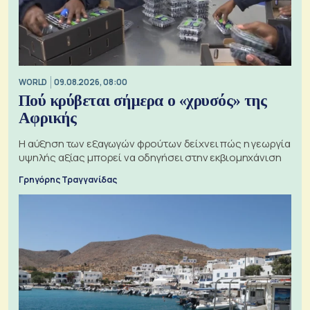
WORLD
09.08.2026, 08:00
Πού κρύβεται σήμερα ο «χρυσός» της
Αφρικής
Η αύξηση των εξαγωγών φρούτων δείχνει πώς η γεωργία
υψηλής αξίας μπορεί να οδηγήσει στην εκβιομηχάνιση
Γρηγόρης Τραγγανίδας