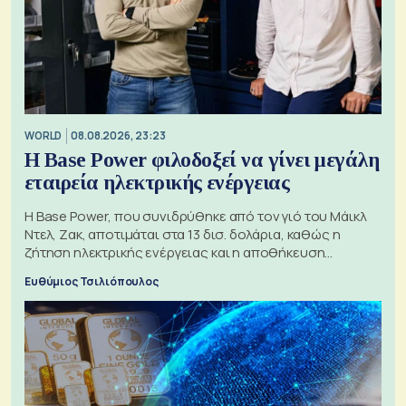
WORLD
08.08.2026, 23:23
Η Base Power φιλοδοξεί να γίνει μεγάλη
εταιρεία ηλεκτρικής ενέργειας
Η Base Power, που συνιδρύθηκε από τον γιό του Μάικλ
Ντελ, Ζακ, αποτιμάται στα 13 δισ. δολάρια, καθώς η
ζήτηση ηλεκτρικής ενέργειας και η αποθήκευση
μπαταριών αυξάνονται
Ευθύμιος Τσιλιόπουλος