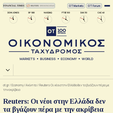
ΟΤ Markets
OT Forum
DOW JONES
SP 500
NASDAQ
FTSE 100
DAX 30
CAC 40
MARKETS
BUSINESS
ECONOMY
WORLD
Χ.Α.
ot.gr
/
Economy
/
Ακίνητα
/
Reuters: Οι νέοι στην Ελλάδα δεν τα βγάζουν πέρα με
την ακρίβεια
Reuters: Οι νέοι στην Ελλάδα δεν
τα βγάζουν πέρα με την ακρίβεια