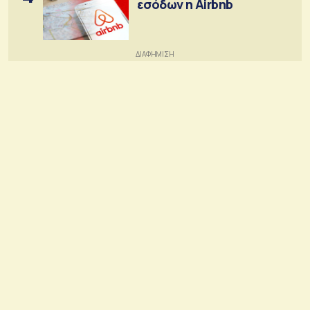
εσόδων η Airbnb