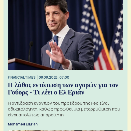
FINANCIAL TIMES
08.08.2026, 07:00
Η λάθος εντύπωση των αγορών για τον
Γούορς - Τι λέει ο Ελ Εριάν
Η αντίδραση εναντίον του προέδρου της Fed είναι
αδικαιολόγητη, καθώς προωθεί μια μεταρρύθμιση που
είναι απολύτως απαραίτητη
Mohamed El Erian