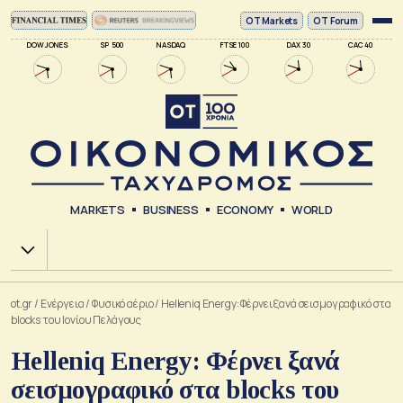
ΟΤ Markets
OT Forum
DOW JONES
SP 500
NASDAQ
FTSE 100
DAX 30
CAC 40
MARKETS
BUSINESS
ECONOMY
WORLD
Χ.Α.
ot.gr
/
Ενέργεια
/
Φυσικό αέριο
/
Helleniq Energy: Φέρνει ξανά σεισμογραφικό στα
blocks του Ιονίου Πελάγους
Helleniq Energy: Φέρνει ξανά
σεισμογραφικό στα blocks του