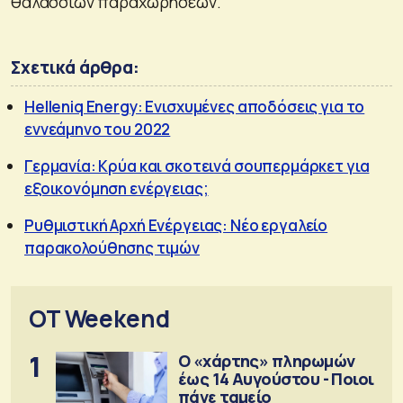
θαλάσσιων παραχωρήσεων.
Σχετικά άρθρα:
Helleniq Energy: Ενισχυμένες αποδόσεις για το
εννεάμηνο του 2022
Γερμανία: Κρύα και σκοτεινά σουπερμάρκετ για
εξοικονόμηση ενέργειας;
Ρυθμιστική Αρχή Ενέργειας: Νέο εργαλείο
παρακολούθησης τιμών
OT Weekend
1
Ο «χάρτης» πληρωμών
έως 14 Αυγούστου - Ποιοι
πάνε ταμείο