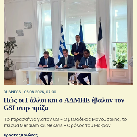
BUSINESS
06.08.2026, 07:00
Πώς οι Γάλλοι και ο ΑΔΜΗΕ έβαλαν τον
GSI στην πρίζα
Το παρασκήνιο για τον GSI – Ο μεθοδικός Μανουσάκης, το
πείσμα Meridiam και Nexans – Ο ρόλος του Μακρόν
Χρήστος Κολώνας