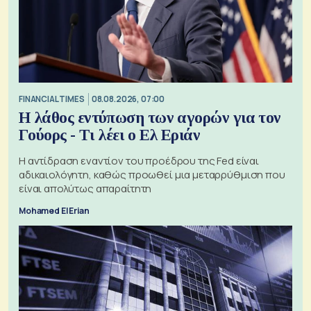
FINANCIAL TIMES
08.08.2026, 07:00
Η λάθος εντύπωση των αγορών για τον
Γούορς - Τι λέει ο Ελ Εριάν
Η αντίδραση εναντίον του προέδρου της Fed είναι
αδικαιολόγητη, καθώς προωθεί μια μεταρρύθμιση που
είναι απολύτως απαραίτητη
Mohamed El Erian