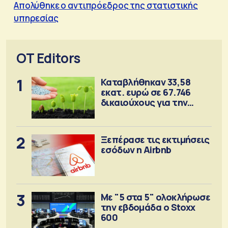
Απολύθηκε ο αντιπρόεδρος της στατιστικής
υπηρεσίας
OT Editors
1
Καταβλήθηκαν 33,58
εκατ. ευρώ σε 67.746
δικαιούχους για την
αγορά λιπασμάτων
2
Ξεπέρασε τις εκτιμήσεις
εσόδων η Airbnb
3
Με "5 στα 5" ολοκλήρωσε
την εβδομάδα ο Stoxx
600