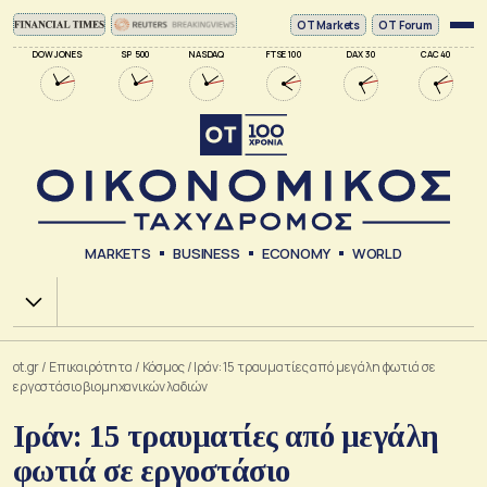
ΟΤ Markets
OT Forum
DOW JONES
SP 500
NASDAQ
FTSE 100
DAX 30
CAC 40
MARKETS
BUSINESS
ECONOMY
WORLD
Χ.Α.
ot.gr
/
Επικαιρότητα
/
Κόσμος
/
Ιράν: 15 τραυματίες από μεγάλη φωτιά σε
εργοστάσιο βιομηχανικών λαδιών
Ιράν: 15 τραυματίες από μεγάλη
φωτιά σε εργοστάσιο