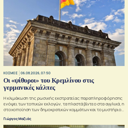
ΚΟΣΜΟΣ
06.08.2026, 07:50
Οι «ψίθυροι» του Κρεμλίνου στις
γερμανικές κάλπες
Η κλιμάκωση της ρωσικής εκστρατείας παραπληροφόρησης
ενόψει των τοπικών εκλογών, τα πλαστά βίντεο στα αγγλικά, η
στοχοποίηση των δημοκρατικών κομμάτων και το μυστήριο
της παράδοξης στρατηγικής.
Γιώργος Μαζιάς