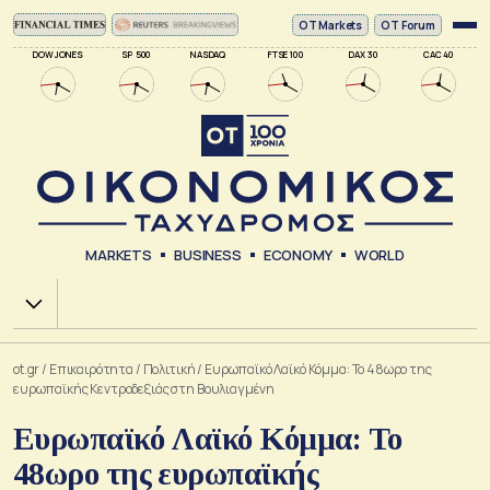
ΟΤ Markets
OT Forum
DOW JONES
SP 500
NASDAQ
FTSE 100
DAX 30
CAC 40
MARKETS
BUSINESS
ECONOMY
WORLD
Χ.Α.
ot.gr
/
Επικαιρότητα
/
Πολιτική
/
Ευρωπαϊκό Λαϊκό Κόμμα: Το 48ωρο της
ευρωπαϊκής Κεντροδεξιάς στη Βουλιαγμένη
Ευρωπαϊκό Λαϊκό Κόμμα: Το
48ωρο της ευρωπαϊκής