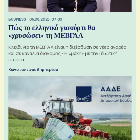
BUSINESS
06.08.2026, 07:00
Πώς το ελληνικό γιαούρτι θα
«χρυσώσει» τη ΜΕΒΓΑΛ
Κλειδί για τη ΜΕΒΓΑΛ είναι η διείσδυση σε νέες αγορές
και σε κανάλια διανομής - Η «μάχη» με την ιδιωτική
ετικέτα
Κωνσταντίνος Δημητρίου