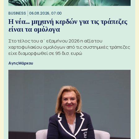
BUSINESS
06.08.2026, 07:00
Η νέα... μηχανή κερδών για τις τράπεζες
είναι τα ομόλογα
Στο τέλος του α΄ εξαμήνου 2026 η αξία του
χαρτοφυλακίου ομολόγων από τις συστημικές τράπεζες
είχε διαμορφωθεί σε 95 δισ. ευρώ
Αγης Μάρκου