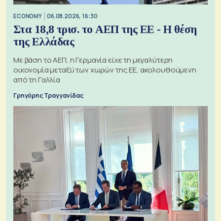
ECONOMY
06.08.2026, 16:30
Στα 18,8 τρισ. το ΑΕΠ της ΕΕ - Η θέση
της Ελλάδας
Με βάση το ΑΕΠ, η Γερμανία είχε τη μεγαλύτερη
οικονομία μεταξύ των χωρών της ΕΕ, ακολουθούμενη
από τη Γαλλία
Γρηγόρης Τραγγανίδας