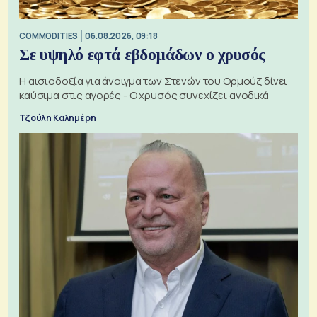
COMMODITIES
06.08.2026, 09:18
Σε υψηλό εφτά εβδομάδων ο χρυσός
Η αισιοδοξία για άνοιγμα των Στενών του Ορμούζ δίνει
καύσιμα στις αγορές - Ο χρυσός συνεχίζει ανοδικά
Τζούλη Καλημέρη