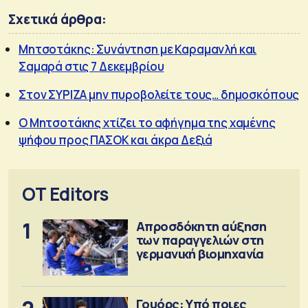
Σχετικά άρθρα:
Μητσοτάκης: Συνάντηση με Καραμανλή και
Σαμαρά στις 7 Δεκεμβρίου
Στον ΣΥΡΙΖΑ μην πυροβολείτε τους… δημοσκόπους
Ο Μητσοτάκης χτίζει το αφήγημα της χαμένης
ψήφου προς ΠΑΣΟΚ και άκρα Δεξιά
OT Editors
1
Απροσδόκητη αύξηση
των παραγγελιών στη
γερμανική βιομηχανία
Γουόρς: Υπό ποιες