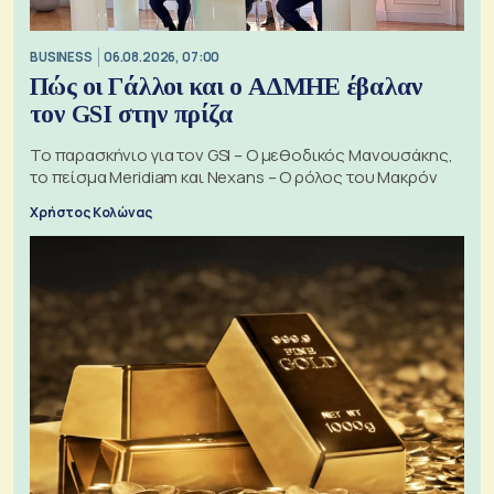
BUSINESS
06.08.2026, 07:00
Πώς οι Γάλλοι και ο ΑΔΜΗΕ έβαλαν
τον GSI στην πρίζα
Το παρασκήνιο για τον GSI – Ο μεθοδικός Μανουσάκης,
το πείσμα Meridiam και Nexans – Ο ρόλος του Μακρόν
Χρήστος Κολώνας