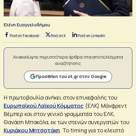
Ελένη Ευαγγελοδήμου
Post on Facebook
Post on X
Post on LinkedIn
Ανακαλύψτε περισσότερα άρθρα στα αποτελέσματα
αναζήτησης
Προσθήκη του ot.gr στην Google
Η πρωτοβουλία ανήκει στον επικεφαλής του
Ευρωπαϊκού Λαϊκού Κόμματος
(ΕΛΚ) Μάνφρεντ
Βέμπερ και στον γενικό γραμματέα του ΕΛΚ,
Θανάση Μπακόλα, εκ των στενών συνεργατών του
Κυριάκου Μητσοτάκη
. Το timing για το κλειστό