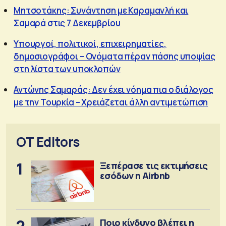
Μητσοτάκης: Συνάντηση με Καραμανλή και
Σαμαρά στις 7 Δεκεμβρίου
Υπουργοί, πολιτικοί, επιχειρηματίες,
δημοσιογράφοι – Ονόματα πέραν πάσης υποψίας
στη λίστα των υποκλοπών
Αντώνης Σαμαράς: Δεν έχει νόημα πια ο διάλογος
με την Τουρκία – Χρειάζεται άλλη αντιμετώπιση
OT Editors
1
Ξεπέρασε τις εκτιμήσεις
εσόδων η Airbnb
2
Ποιο κίνδυνο βλέπει η