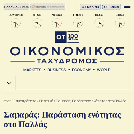
ΟΤ Markets
OT Forum
DOW JONES
SP 500
NASDAQ
FTSE 100
DAX 30
CAC 40
MARKETS
BUSINESS
ECONOMY
WORLD
Χ.Α.
ot.gr
/
Επικαιρότητα
/
Πολιτική
/
Σαμαράς: Παράσταση ενότητας στο Παλλάς
Σαμαράς: Παράσταση ενότητας
στο Παλλάς