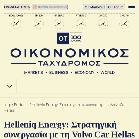
ΟΤ Markets
OT Forum
DOW JONES
SP 500
NASDAQ
FTSE 100
DAX 30
CAC 40
MARKETS
BUSINESS
ECONOMY
WORLD
Χ.Α.
ot.gr
/
Business
/
Helleniq Energy: Στρατηγική συνεργασία με τη Volvo Car
Hellas
Helleniq Energy: Στρατηγική
συνεργασία με τη Volvo Car Hellas