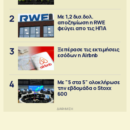
αγορά λιπασμάτων
2
Με 1,2 δισ.δολ.
αποζημίωση η RWE
φεύγει απο τις ΗΠΑ
3
Ξεπέρασε τις εκτιμήσεις
εσόδων η Airbnb
4
Με "5 στα 5" ολοκλήρωσε
την εβδομάδα ο Stoxx
600