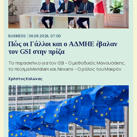
BUSINESS
06.08.2026, 07:00
Πώς οι Γάλλοι και ο ΑΔΜΗΕ έβαλαν
τον GSI στην πρίζα
Το παρασκήνιο για τον GSI – Ο μεθοδικός Μανουσάκης,
το πείσμα Meridiam και Nexans – Ο ρόλος του Μακρόν
Χρήστος Κολώνας