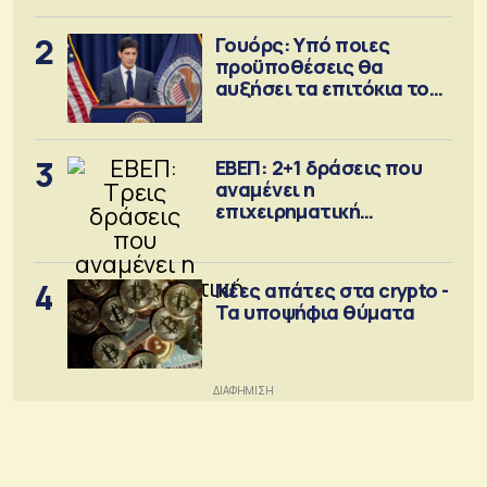
2
Γουόρς: Υπό ποιες
προϋποθέσεις θα
αυξήσει τα επιτόκια τον
Σεπτέμβριο
3
ΕΒΕΠ: 2+1 δράσεις που
αναμένει η
επιχειρηματική
κοινότητα
4
Νέες απάτες στα crypto -
Τα υποψήφια θύματα