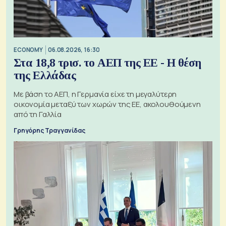
ECONOMY
06.08.2026, 16:30
Στα 18,8 τρισ. το ΑΕΠ της ΕΕ - Η θέση
της Ελλάδας
Με βάση το ΑΕΠ, η Γερμανία είχε τη μεγαλύτερη
οικονομία μεταξύ των χωρών της ΕΕ, ακολουθούμενη
από τη Γαλλία
Γρηγόρης Τραγγανίδας