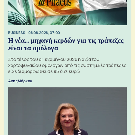
BUSINESS
06.08.2026, 07:00
Η νέα... μηχανή κερδών για τις τράπεζες
είναι τα ομόλογα
Στο τέλος του α΄ εξαμήνου 2026 η αξία του
χαρτοφυλακίου ομολόγων από τις συστημικές τράπεζες
είχε διαμορφωθεί σε 95 δισ. ευρώ
Αγης Μάρκου