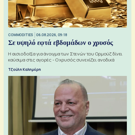
COMMODITIES
06.08.2026, 09:18
Σε υψηλό εφτά εβδομάδων ο χρυσός
Η αισιοδοξία για άνοιγμα των Στενών του Ορμούζ δίνει
καύσιμα στις αγορές - Ο χρυσός συνεχίζει ανοδικά
Τζούλη Καλημέρη