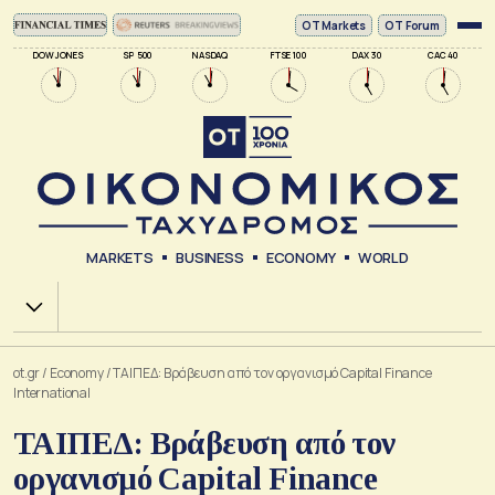
ΟΤ Markets
OT Forum
DOW JONES
SP 500
NASDAQ
FTSE 100
DAX 30
CAC 40
MARKETS
BUSINESS
ECONOMY
WORLD
Χ.Α.
ot.gr
/
Economy
/
ΤΑΙΠΕΔ: Βράβευση από τον οργανισμό Capital Finance
International
ΤΑΙΠΕΔ: Βράβευση από τον
οργανισμό Capital Finance