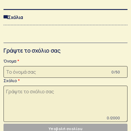
Σχόλια
Γράψτε το σχόλιο σας
Όνομα
0 /50
Σχόλιο
0 /2000
Υποβολή σχολίου