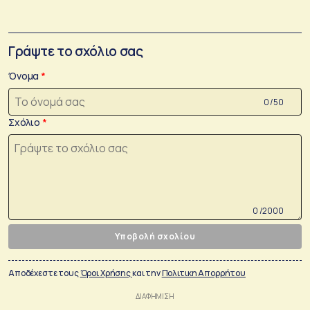
Γράψτε το σχόλιο σας
Όνομα
0 /50
Σχόλιο
0 /2000
Υποβολή σχολίου
Αποδέχεστε τους
Όροι Χρήσης
και την
Πολιτικη Απορρήτου