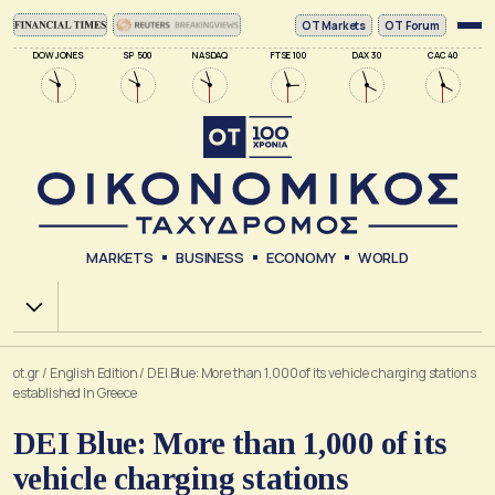
ΟΤ Markets
OT Forum
DOW JONES
SP 500
NASDAQ
FTSE 100
DAX 30
CAC 40
MARKETS
BUSINESS
ECONOMY
WORLD
Χ.Α.
ot.gr
/
English Edition
/
DEI Blue: More than 1,000 of its vehicle charging stations
established in Greece
DEI Blue: More than 1,000 of its
vehicle charging stations