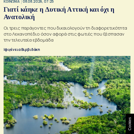
ΚΟΙΝΩΝΙΑ
08.08.2026, 07:25
Γιατί κάηκε η Δυτική Αττική και όχι η
Ανατολική
Oι τρεις παράγοντες που δικαιολογούν τη διαφορετικότητα
στο Λεκανοπέδιο όσον αφορά στις φωτιές που ξέσπασαν
την τελευταία εβδομάδα
Ιφιγένεια Βιρβιδάκη
Cookies