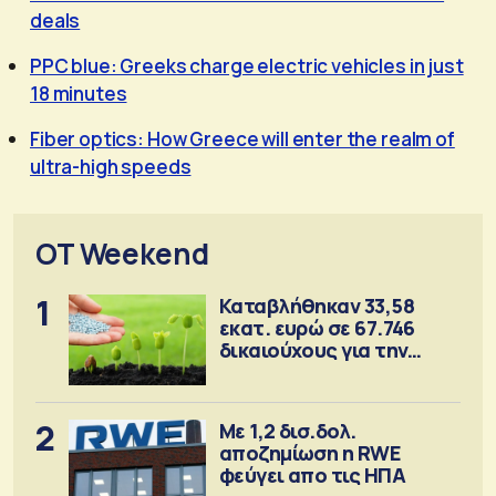
deals
PPC blue: Greeks charge electric vehicles in just
18 minutes
Fiber optics: How Greece will enter the realm of
ultra-high speeds
OT Weekend
1
Καταβλήθηκαν 33,58
εκατ. ευρώ σε 67.746
δικαιούχους για την
αγορά λιπασμάτων
2
Με 1,2 δισ.δολ.
αποζημίωση η RWE
φεύγει απο τις ΗΠΑ