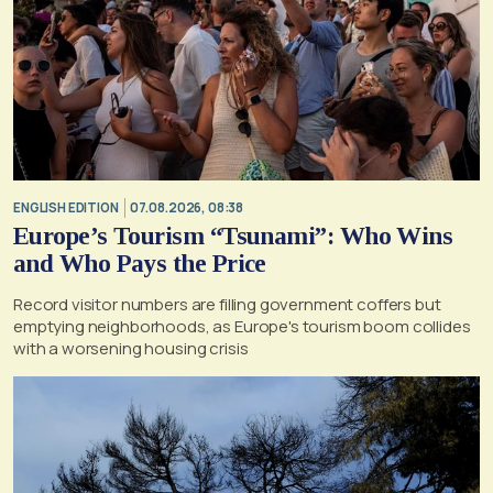
ENGLISH EDITION
07.08.2026, 08:38
Europe’s Tourism “Tsunami”: Who Wins
and Who Pays the Price
Record visitor numbers are filling government coffers but
emptying neighborhoods, as Europe's tourism boom collides
with a worsening housing crisis