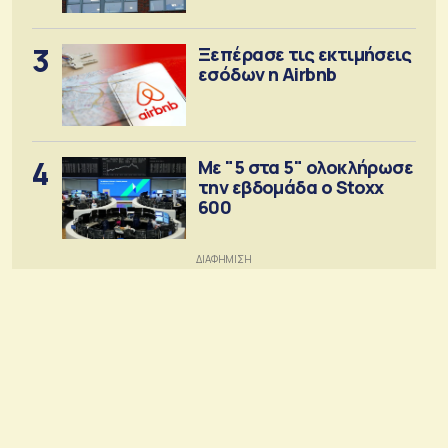
3
Ξεπέρασε τις εκτιμήσεις
εσόδων η Airbnb
4
Με "5 στα 5" ολοκλήρωσε
την εβδομάδα ο Stoxx
600