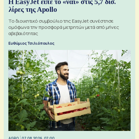
Η EasyJet είπε το «ναι» στις 5,7 δισ.
λίρες της Apollo
Το διοικητικό συμβούλιο της EasyJet συνέστησε
ομόφωνα την προσφορά μετρητών μετά από μήνες
αβεβαιότητας
Ευθύμιος Τσιλιόπουλος
AGRO
07.08.2026, 07:00