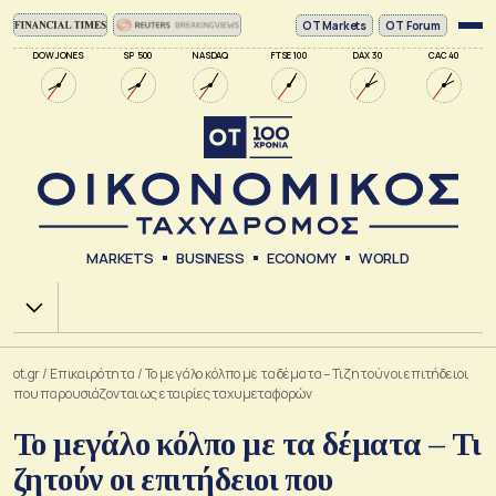
ΟΤ Markets
OT Forum
DOW JONES
SP 500
NASDAQ
FTSE 100
DAX 30
CAC 40
MARKETS
BUSINESS
ECONOMY
WORLD
Χ.Α.
ot.gr
/
Επικαιρότητα
/
Το μεγάλο κόλπο με τα δέματα – Τι ζητούν οι επιτήδειοι
που παρουσιάζονται ως εταιρίες ταχυμεταφορών
Το μεγάλο κόλπο με τα δέματα – Τι
ζητούν οι επιτήδειοι που