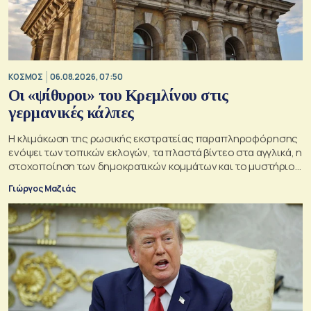
ΚΟΣΜΟΣ
06.08.2026, 07:50
Οι «ψίθυροι» του Κρεμλίνου στις
γερμανικές κάλπες
Η κλιμάκωση της ρωσικής εκστρατείας παραπληροφόρησης
ενόψει των τοπικών εκλογών, τα πλαστά βίντεο στα αγγλικά, η
στοχοποίηση των δημοκρατικών κομμάτων και το μυστήριο
της παράδοξης στρατηγικής.
Γιώργος Μαζιάς