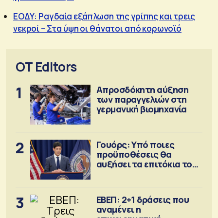
ΕΟΔΥ: Ραγδαία εξάπλωση της γρίπης και τρεις
νεκροί – Στα ύψη οι θάνατοι από κορωνοϊό
OT Editors
1
Απροσδόκητη αύξηση
των παραγγελιών στη
γερμανική βιομηχανία
2
Γουόρς: Υπό ποιες
προϋποθέσεις θα
αυξήσει τα επιτόκια τον
Σεπτέμβριο
3
ΕΒΕΠ: 2+1 δράσεις που
αναμένει η