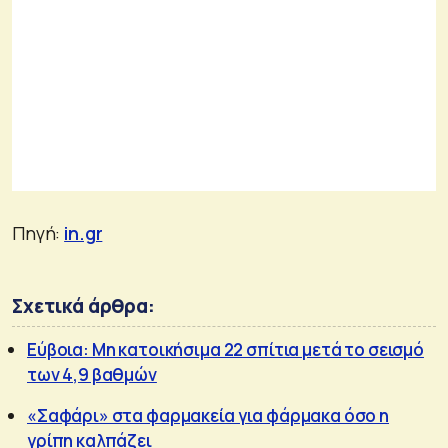
Πηγή:
in.gr
Σχετικά άρθρα:
Εύβοια: Μη κατοικήσιμα 22 σπίτια μετά το σεισμό
των 4,9 βαθμών
«Σαφάρι» στα φαρμακεία για φάρμακα όσο η
γρίπη καλπάζει