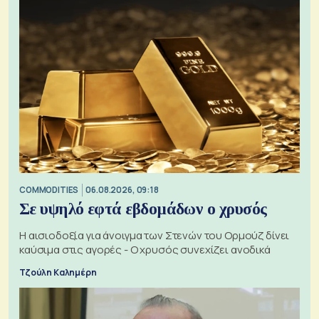
COMMODITIES
06.08.2026, 09:18
Σε υψηλό εφτά εβδομάδων ο χρυσός
Η αισιοδοξία για άνοιγμα των Στενών του Ορμούζ δίνει
καύσιμα στις αγορές - Ο χρυσός συνεχίζει ανοδικά
Τζούλη Καλημέρη