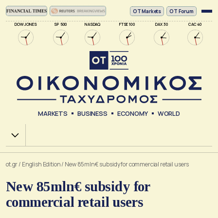
ΟΤ Markets
OT Forum
DOW JONES
SP 500
NASDAQ
FTSE 100
DAX 30
CAC 40
MARKETS
BUSINESS
ECONOMY
WORLD
Χ.Α.
ot.gr
/
English Edition
/
New 85mln€ subsidy for commercial retail users
New 85mln€ subsidy for
commercial retail users