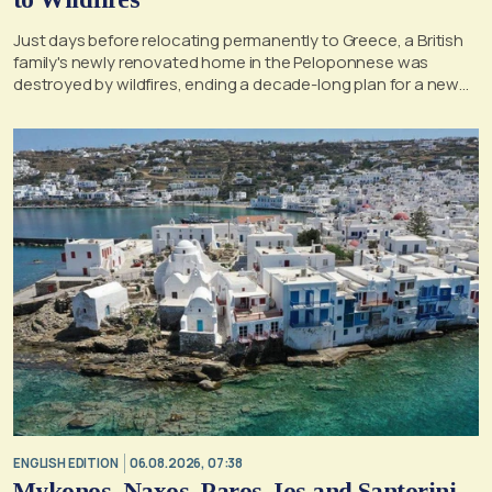
Just days before relocating permanently to Greece, a British
family's newly renovated home in the Peloponnese was
destroyed by wildfires, ending a decade-long plan for a new
life, according to a report by the UK's Mirror
ENGLISH EDITION
06.08.2026, 07:38
Mykonos, Naxos, Paros, Ios and Santorini