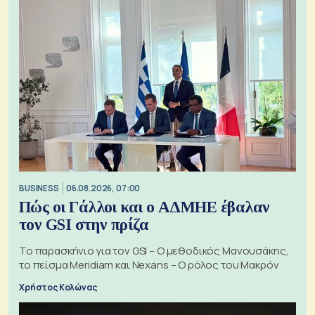
BUSINESS
06.08.2026, 07:00
Πώς οι Γάλλοι και ο ΑΔΜΗΕ έβαλαν
τον GSI στην πρίζα
Το παρασκήνιο για τον GSI – Ο μεθοδικός Μανουσάκης,
το πείσμα Meridiam και Nexans – Ο ρόλος του Μακρόν
Χρήστος Κολώνας