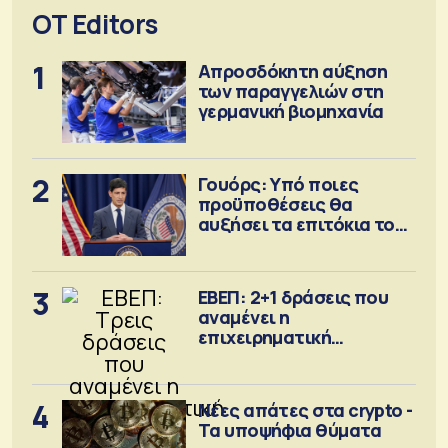
OT Editors
1
Απροσδόκητη αύξηση
των παραγγελιών στη
γερμανική βιομηχανία
2
Γουόρς: Υπό ποιες
προϋποθέσεις θα
αυξήσει τα επιτόκια τον
Σεπτέμβριο
3
ΕΒΕΠ: 2+1 δράσεις που
αναμένει η
επιχειρηματική
κοινότητα
4
Νέες απάτες στα crypto -
Τα υποψήφια θύματα