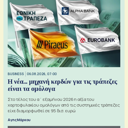
BUSINESS
06.08.2026, 07:00
Η νέα... μηχανή κερδών για τις τράπεζες
είναι τα ομόλογα
Στο τέλος του α΄ εξαμήνου 2026 η αξία του
χαρτοφυλακίου ομολόγων από τις συστημικές τράπεζες
είχε διαμορφωθεί σε 95 δισ. ευρώ
Αγης Μάρκου