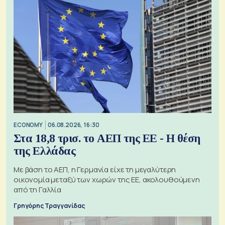
ECONOMY
06.08.2026, 16:30
Στα 18,8 τρισ. το ΑΕΠ της ΕΕ - Η θέση
της Ελλάδας
Με βάση το ΑΕΠ, η Γερμανία είχε τη μεγαλύτερη
οικονομία μεταξύ των χωρών της ΕΕ, ακολουθούμενη
από τη Γαλλία
Γρηγόρης Τραγγανίδας