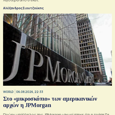
Αλέξανδρος Σιουτζούκης
WORLD
06.08.2026, 22:33
Στο «μικροσκόπιο» των αμερικανικών
αρχών η JPMorgan
Πρώην υπάλληλος της JPMorgan ισχυρίστηκε ότι η τράπεζα