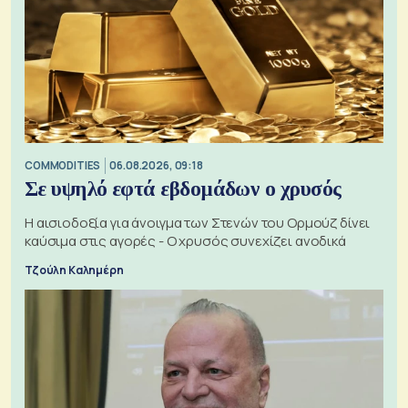
COMMODITIES
06.08.2026, 09:18
Σε υψηλό εφτά εβδομάδων ο χρυσός
Η αισιοδοξία για άνοιγμα των Στενών του Ορμούζ δίνει
καύσιμα στις αγορές - Ο χρυσός συνεχίζει ανοδικά
Τζούλη Καλημέρη