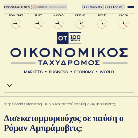
ΟΤ Markets
OT Forum
DOW JONES
SP 500
NASDAQ
FTSE 100
DAX 30
CAC 40
MARKETS
BUSINESS
ECONOMY
WORLD
Χ.Α.
ot.gr
/
World
/
Δισεκατομμυριούχος σε παύση ο Ρόμαν Αμπράμοβιτς;
Δισεκατομμυριούχος σε παύση ο
Ρόμαν Αμπράμοβιτς;