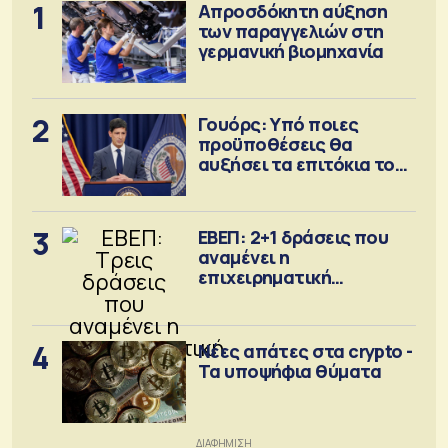
1
Απροσδόκητη αύξηση
των παραγγελιών στη
γερμανική βιομηχανία
2
Γουόρς: Υπό ποιες
προϋποθέσεις θα
αυξήσει τα επιτόκια τον
Σεπτέμβριο
3
ΕΒΕΠ: 2+1 δράσεις που
αναμένει η
επιχειρηματική
κοινότητα
4
Νέες απάτες στα crypto -
Τα υποψήφια θύματα