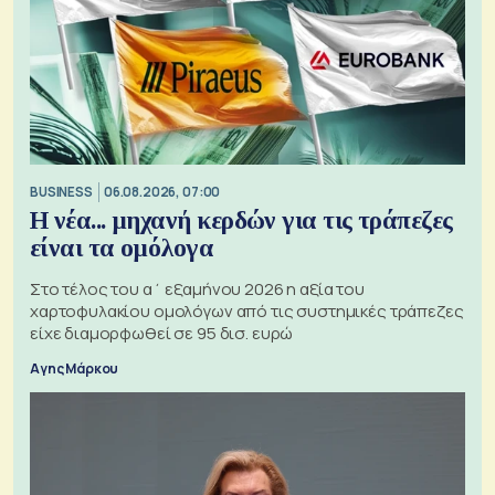
BUSINESS
06.08.2026, 07:00
Η νέα... μηχανή κερδών για τις τράπεζες
είναι τα ομόλογα
Στο τέλος του α΄ εξαμήνου 2026 η αξία του
χαρτοφυλακίου ομολόγων από τις συστημικές τράπεζες
είχε διαμορφωθεί σε 95 δισ. ευρώ
Αγης Μάρκου