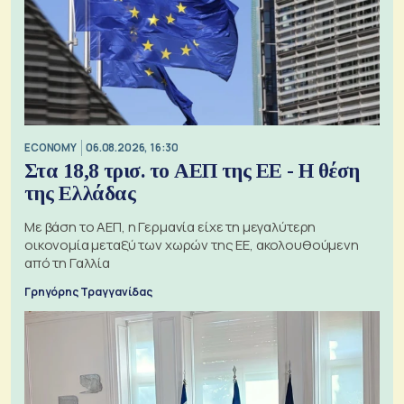
ECONOMY
06.08.2026, 16:30
Στα 18,8 τρισ. το ΑΕΠ της ΕΕ - Η θέση
της Ελλάδας
Με βάση το ΑΕΠ, η Γερμανία είχε τη μεγαλύτερη
οικονομία μεταξύ των χωρών της ΕΕ, ακολουθούμενη
από τη Γαλλία
Γρηγόρης Τραγγανίδας