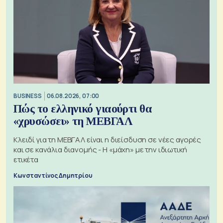
BUSINESS
06.08.2026, 07:00
Πώς το ελληνικό γιαούρτι θα
«χρυσώσει» τη ΜΕΒΓΑΛ
Κλειδί για τη ΜΕΒΓΑΛ είναι η διείσδυση σε νέες αγορές
και σε κανάλια διανομής - Η «μάχη» με την ιδιωτική
ετικέτα
Κωνσταντίνος Δημητρίου