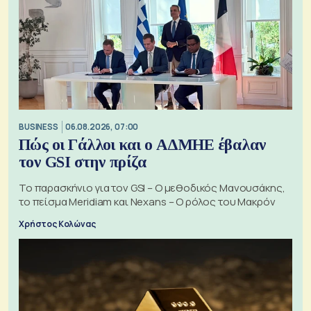
BUSINESS
06.08.2026, 07:00
Πώς οι Γάλλοι και ο ΑΔΜΗΕ έβαλαν
τον GSI στην πρίζα
Το παρασκήνιο για τον GSI – Ο μεθοδικός Μανουσάκης,
το πείσμα Meridiam και Nexans – Ο ρόλος του Μακρόν
Χρήστος Κολώνας