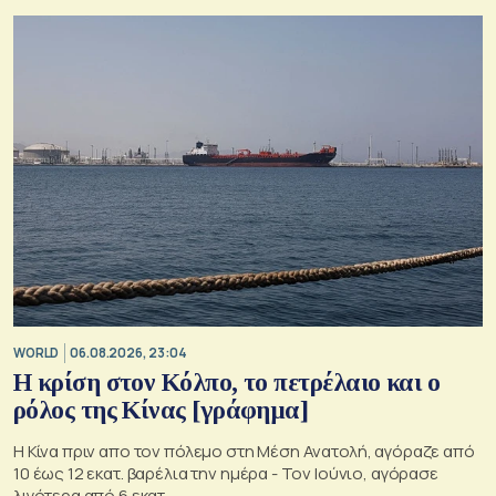
WORLD
06.08.2026, 23:04
Η κρίση στoν Κόλπο, το πετρέλαιο και ο
ρόλος της Κίνας [γράφημα]
Η Κίνα πριν απο τον πόλεμο στη Μέση Ανατολή, αγόραζε από
10 έως 12 εκατ. βαρέλια την ημέρα - Τον Ιούνιο, αγόρασε
λιγότερα από 6 εκατ.