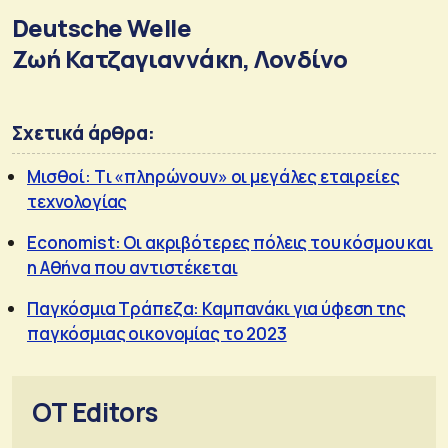
Deutsche Welle
Ζωή Κατζαγιαννάκη, Λονδίνο
Σχετικά άρθρα:
Μισθοί: Tι «πληρώνουν» οι μεγάλες εταιρείες
τεχνολογίας
Economist: Οι ακριβότερες πόλεις του κόσμου και
η Αθήνα που αντιστέκεται
Παγκόσμια Τράπεζα: Καμπανάκι για ύφεση της
παγκόσμιας οικονομίας το 2023
OT Editors