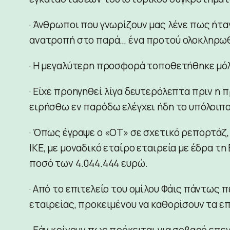
· Άνθρωποι που γνωρίζουν μας λένε πως ήταν
ανατροπή στο παρά… ένα προτού ολοκληρωθ
· Η μεγαλύτερη προσφορά τοποθετήθηκε μόλ
· Είχε προηγηθεί λίγα δευτερόλεπτα πριν η 
ειρήσθω εν παρόδω ελέγχει ήδη το υπόλοιπο
· Όπως έγραψε ο «ΟΤ» σε σχετικό ρεπορτάζ,
ΙΚΕ, με μοναδικό εταίρο εταιρεία με έδρα τ
ποσό των 4.044.444 ευρώ.
· Από το επιτελείο του ομίλου Φάις πάντως 
εταιρείας, προκειμένου να καθορίσουν τα ε
· Εάν κρίνουν πως πρόκειται για σοβαρό επε