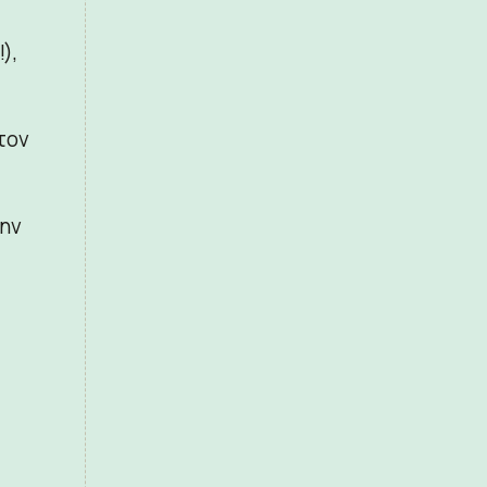
),
τον
την