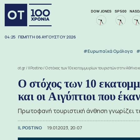
DOW JONES
SP 500
NASD
04:25
ΠΕΜΠΤΗ
06
ΑΥΓΟΥΣΤΟΥ
2026
#Ευρωπαϊκά Ομόλογα
#
ot.gr
/
Il Postino
/
Ο στόχος των 10 εκατομμυρίων τουριστών στην Αθήνα κα
Ο στόχος των 10 εκατομ
και οι Αιγύπτιοι που έκ
Πρωτοφανή τουριστική άνθηση γνωρίζει τ
IL POSTINO
19.01.2023, 20:07