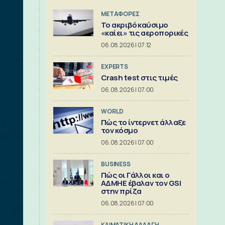
ΜΕΤΑΦΟΡΕΣ
Το ακριβό καύσιμο
«καίει» τις αεροπορικές
06.08.2026 | 07:12
EXPERTS
Crash test στις τιμές
06.08.2026 | 07:00
WORLD
Πώς το ίντερνετ άλλαξε
τον κόσμο
06.08.2026 | 07:00
BUSINESS
Πώς οι Γάλλοι και ο
ΑΔΜΗΕ έβαλαν τον GSI
στην πρίζα
06.08.2026 | 07:00
ΚΛΙΜΑΤΙΚΗ ΑΛΛΑΓΗ