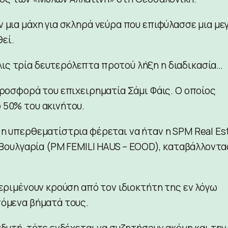
 μια μάχη για σκληρά νεύρα που επιφύλασσε μια με
εί.
ις τρία δευτερόλεπτα προτού λήξη η διαδικασία…
προσφορά του επιχειρηματία Σάμι Φάις. Ο οποίος
 50% του ακινήτου.
 η υπερθεματίστρια φέρεται να ήταν η SPM Real Es
η Βουλγαρία (PM FEMILI HAUS – EOOD), καταβάλλοντα
περιμένουν κρούση από τον ιδιοκτήτη της εν λόγω
πόμενα βήματά τους.
νδυτή, τότε ενδέχεται να συζητήσουν ακόμη και την