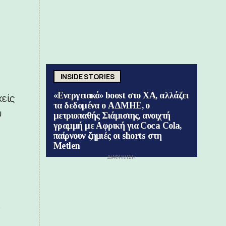
INSIDE STORIES
«Ενεργειακό» boost στο ΧΑ, αλλάζει
χείς
τα δεδομένα ο ΑΔΜΗΕ, ο
υ
μετριοπαθής Σιάμισιης, ανοιχτή
γραμμή με Αφρική για Coca Cola,
παίρνουν ζημιές οι shorts στη
Metlen
ν