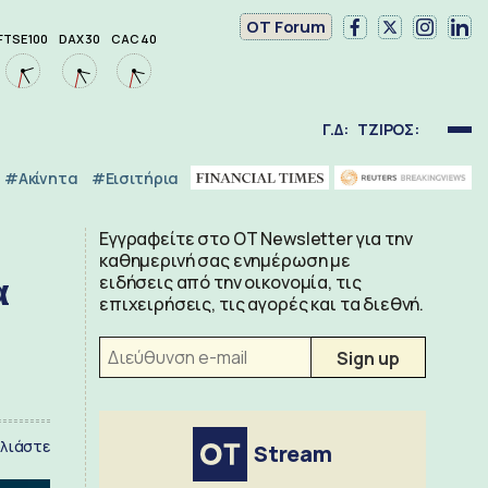
OT Forum
FTSE 100
DAX 30
CAC 40
Γ.Δ:
ΤΖΙΡΟΣ:
#Ακίνητα
#εισιτήρια
Εγγραφείτε στο OT Newsletter για την
καθημερινή σας ενημέρωση με
α
ειδήσεις από την οικονομία, τις
επιχειρήσεις, τις αγορές και τα διεθνή.
λιάστε
Stream