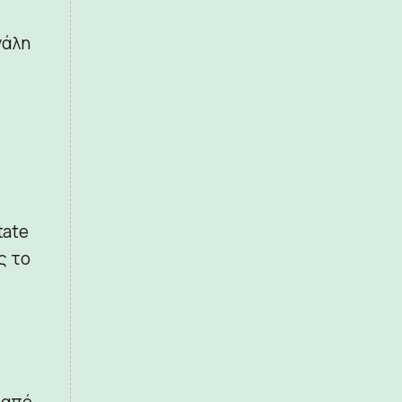
γάλη
tate
ς το
 από