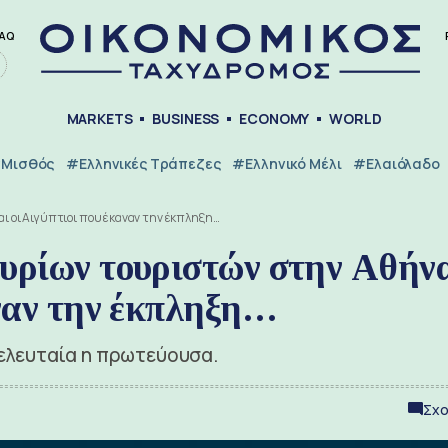
AQ
MARKETS
BUSINESS
ECONOMY
WORLD
Μισθός
#ελληνικές Τράπεζες
#Ελληνικό Μέλι
#Ελαιόλαδο
ι οι Αιγύπτιοι που έκαναν την έκπληξη…
μυρίων τουριστών στην Αθήν
αναν την έκπληξη…
ελευταία η πρωτεύουσα.
Σχο