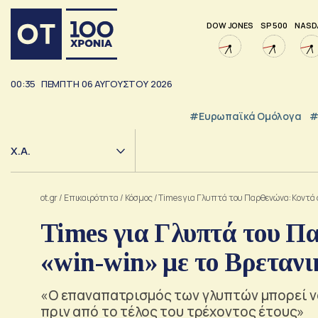
DOW JONES
SP 500
NASD
00:35
ΠΕΜΠΤΗ
06
ΑΥΓΟΥΣΤΟΥ
2026
#Ευρωπαϊκά Ομόλογα
#
Χ.Α.
ot.gr
/
Επικαιρότητα
/
Κόσμος
/
Times για Γλυπτά του Παρθενώνα: Κοντά 
Times για Γλυπτά του Π
«win-win» με το Βρεταν
«Ο επαναπατρισμός των γλυπτών μπορεί να
πριν από το τέλος του τρέχοντος έτους»