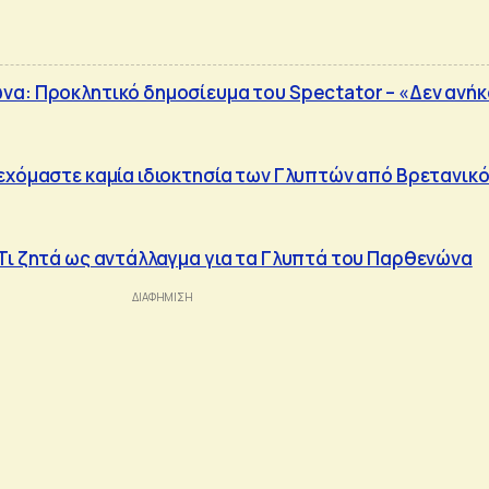
α: Προκλητικό δημοσίευμα του Spectator – «Δεν ανή
εχόμαστε καμία ιδιοκτησία των Γλυπτών από Βρετανικ
Τι ζητά ως αντάλλαγμα για τα Γλυπτά του Παρθενώνα