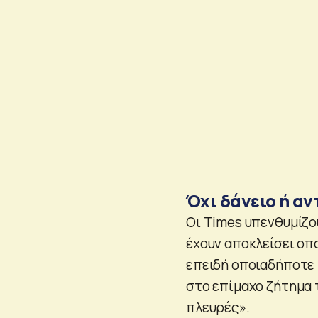
Όχι δάνειο ή α
Οι Times υπενθυμίζο
έχουν αποκλείσει οπ
επειδή οποιαδήποτε 
στο επίμαχο ζήτημα τ
πλευρές».