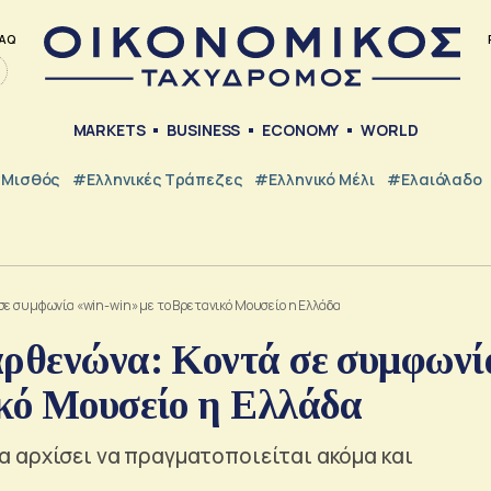
AQ
MARKETS
BUSINESS
ECONOMY
WORLD
Μισθός
#ελληνικές Τράπεζες
#Ελληνικό Μέλι
#Ελαιόλαδο
σε συμφωνία «win-win» με το Βρετανικό Μουσείο η Ελλάδα
αρθενώνα: Κοντά σε συμφωνί
ικό Μουσείο η Ελλάδα
 αρχίσει να πραγματοποιείται ακόμα και