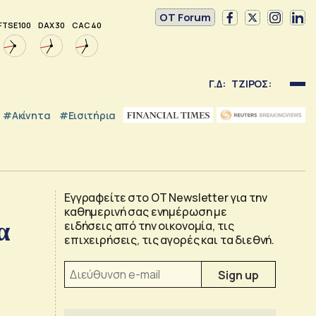
OT Forum
FTSE 100
DAX 30
CAC 40
Γ.Δ:
ΤΖΙΡΟΣ:
#Ακίνητα
#εισιτήρια
Εγγραφείτε στο OT Newsletter για την
καθημερινή σας ενημέρωση με
α
ειδήσεις από την οικονομία, τις
επιχειρήσεις, τις αγορές και τα διεθνή.