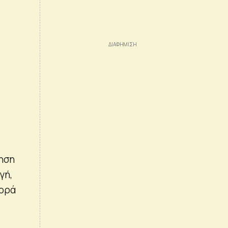
νηση
γή,
φορά