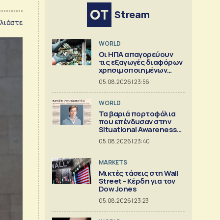
Stream
λιάστε
WORLD
Οι ΗΠΑ απαγορεύουν
τις εξαγωγές διαφόρων
χρησιμοποιημένων
κρίσιμων ορυκτών
05.08.2026 | 23:56
WORLD
Τα βαριά πορτοφόλια
που επένδυσαν στην
Situational Awareness
πριν καταρρεύσει
05.08.2026 | 23:40
MARKETS
Μικτές τάσεις στη Wall
Street - Κέρδη για τον
Dow Jones
05.08.2026 | 23:23