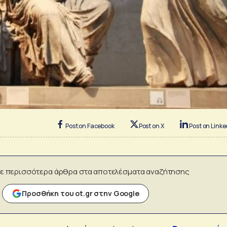
Post on Facebook
Post on X
Post on Linke
ε περισσότερα άρθρα στα αποτελέσματα αναζήτησης
Προσθήκη του ot.gr στην Google