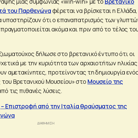
αψης μιας συμφωνίας «win-win» με το
Βρετανικό
τά του Παρθενώνα
φέρεται να βρίσκεται η Ελλάδα,
α υποστηρίζουν ότι ο επαναπατρισμός των γλυπτώ
 πραγματοποιείται ακόμα και πριν από το τέλος το
ιωματούχος δήλωσε στο βρετανικό έντυπο ότι οι
σχετικά με την κυριότητα των αρχαιοτήτων ηλικίας
υν αμετακίνητες, προτείνοντας τη δημιουργία ενό
 του Βρετανικού Μουσείου» στο
Μουσείο της
πό τις πιθανές λύσεις.
– Επιστροφή από την Ιταλία θραύσματος της
ενώνα