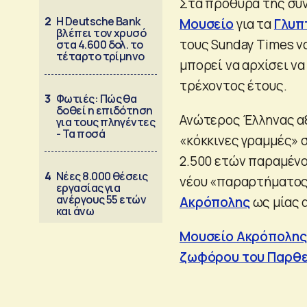
Στα πρόθυρα της σύν
2
Η Deutsche Bank
Μουσείο
για τα
Γλυπ
βλέπει τον χρυσό
τους Sunday Times ν
στα 4.600 δολ. το
τέταρτο τρίμηνο
μπορεί να αρχίσει να
τρέχοντος έτους.
3
Φωτιές: Πώς θα
δοθεί η επιδότηση
Ανώτερος Έλληνας αξ
για τους πληγέντες
- Τα ποσά
«κόκκινες γραμμές» 
2.500 ετών παραμένο
4
Νέες 8.000 θέσεις
νέου «παραρτήματος
εργασίας για
ανέργους 55 ετών
Ακρόπολης
ως μίας α
και άνω
Μουσείο Ακρόπολης 
ζωφόρου του Παρθ