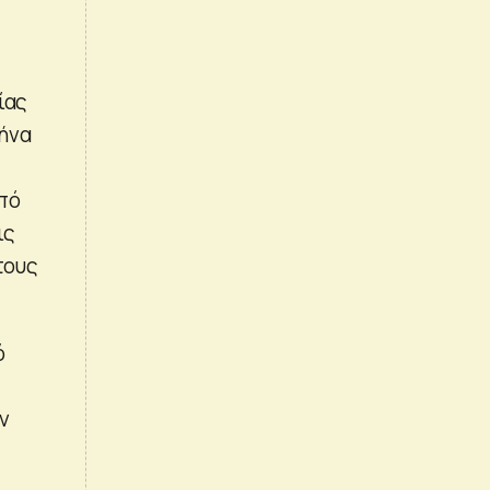
ίας
ήνα
πό
ις
τους
ό
ν