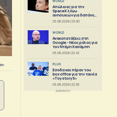
WORLD
Απώλειες για την
SpaceX λόγω
ανησυχιών για δαπάνες
ΑΙ
05.08.2026 | 23:00
WORLD
Ανακατατάξεις στη
Google - Νέος ρόλος για
τον Ντέμη Χασάμπη
05.08.2026 | 22:45
PLUS
dIn
Εσοδα και πέραν του
box office για την ταινία
«Toy story 5»
05.08.2026 | 22:30