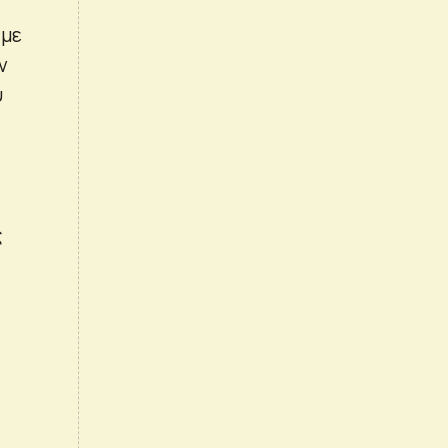
 με
ν
υ
ς