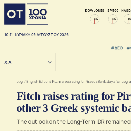
DOW JONES
SP 500
NASD
10:11
ΚΥΡΙΑΚΗ
09
ΑΥΓΟΥΣΤΟΥ
2026
#ΔΕΘ
#
Χ.Α.
ot.gr
/
English Edition
/
Fitch raises rating for Piraeus Bank, day after upgr
Fitch raises rating for P
other 3 Greek systemic b
The outlook on the Long-Term IDR remained 