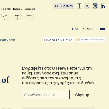
OT Forum
FTSE 100
DAX 30
CAC 40
Γ.Δ:
ΤΖΙΡΟΣ:
#Ακίνητα
Εγγραφείτε στο OT Newsletter για την
καθημερινή σας ενημέρωση με
 of
ειδήσεις από την οικονομία, τις
επιχειρήσεις, τις αγορές και τα διεθνή.