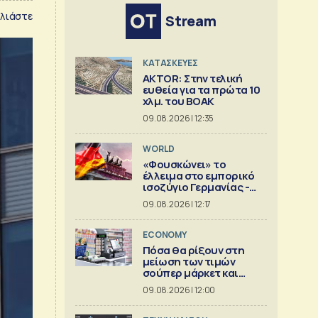
λιάστε
Stream
ΚΑΤΑΣΚΕΥΕΣ
AKTOR: Στην τελική
ευθεία για τα πρώτα 10
χλμ. του ΒΟΑΚ
09.08.2026 | 12:35
WORLD
«Φουσκώνει» το
έλλειμα στο εμπορικό
ισοζύγιο Γερμανίας -
Κίνας
09.08.2026 | 12:17
ECONOMY
Πόσα θα ρίξουν στη
μείωση των τιμών
σούπερ μάρκετ και
βιομηχανία
09.08.2026 | 12:00