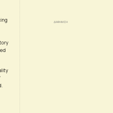
cing
tory
ved
lity
’
d.