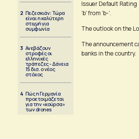
Issuer Default Rating (
‘b’ from ‘b-‘.
2
Πεζεσκιάν: Τώρα
είναι η καλύτερη
στιγμή για
The outlook on the Lo
συμφωνία
The announcement cam
3
Ανεβάζουν
banks in the country.
στροφές οι
ελληνικές
τράπεζες - Δάνεια
15 δισ. ο νέος
στόχος
4
Πώς η Γερμανία
προετοιμάζεται
για την «κούρσα»
των drones