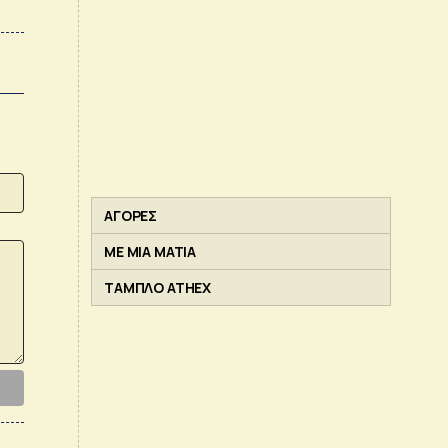
ΑΓΟΡΕΣ
ΜΕ ΜΙΑ ΜΑΤΙΑ
ΤΑΜΠΛΟ ATHEX