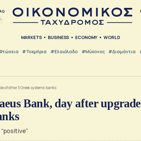
AQ
MARKETS
BUSINESS
ECONOMY
WORLD
Φτώχεια
#Τεκμήρια
#Ελαιόλαδο
#Μύκονος
#Διαμάντια
ade of other 3 Greek systemic banks
iraeus Bank, day after upgrade
anks
“positive”