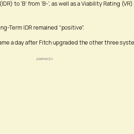
IDR) to ‘B’ from ‘B-‘, as well as a Viability Rating (VR)
ng-Term IDR remained “positive”.
e a day after Fitch upgraded the other three syst