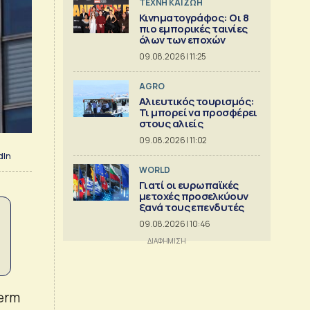
TΕΧΝΗ ΚΑΙ ΖΩΗ
Κινηματογράφος: Οι 8
πιο εμπορικές ταινίες
όλων των εποχών
09.08.2026 | 11:25
AGRO
Αλιευτικός τουρισμός:
Τι μπορεί να προσφέρει
στους αλιείς
09.08.2026 | 11:02
dIn
WORLD
Γιατί οι ευρωπαϊκές
μετοχές προσελκύουν
ξανά τους επενδυτές
09.08.2026 | 10:46
Term