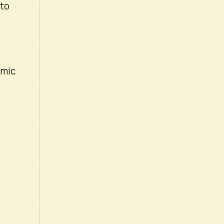
 to
emic