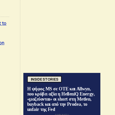
t to
ion
INSIDE STORIES
Η ψήφος MS σε ΟΤΕ και Allwyn,
που κρύβει αξία η HelleniQ Energy,
«μαζεύονται» οι short στη Metlen,
buyback και από την Prodea, το
unfair της Fed