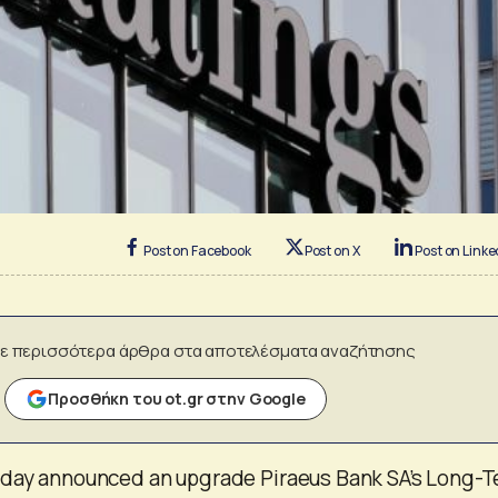
Post on Facebook
Post on X
Post on Linke
ε περισσότερα άρθρα στα αποτελέσματα αναζήτησης
Προσθήκη του ot.gr στην Google
sday announced an upgrade Piraeus Bank SA’s Long-