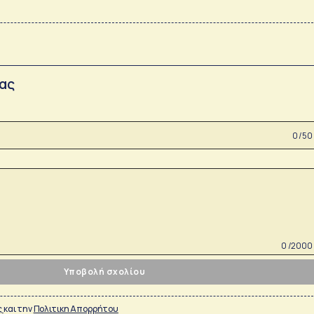
σας
0 /50
0 /2000
Υποβολή σχολίου
ς
και την
Πολιτικη Απορρήτου