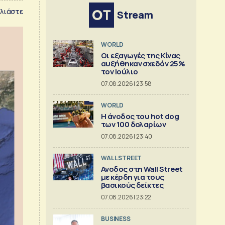
λιάστε
Stream
WORLD
Οι εξαγωγές της Κίνας
αυξήθηκαν σχεδόν 25%
τον Ιούλιο
07.08.2026 | 23:58
WORLD
Η άνοδος του hot dog
των 100 δολαρίων
07.08.2026 | 23:40
WALL STREET
Ανοδος στη Wall Street
με κέρδη για τους
βασικούς δείκτες
07.08.2026 | 23:22
BUSINESS