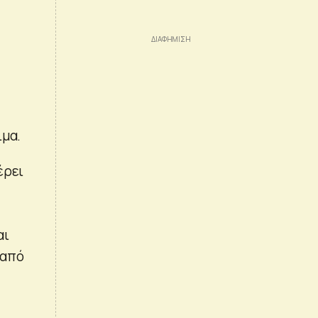
ιμα.
έρει
αι
 από