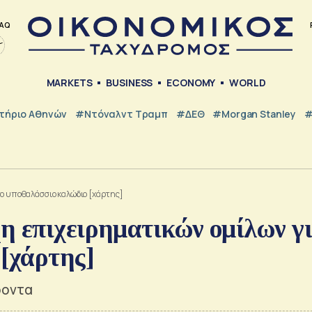
AQ
MARKETS
BUSINESS
ECONOMY
WORLD
τήριο Αθηνών
#Ντόναλντ Τραμπ
#ΔΕΘ
#Morgan Stanley
#
το υποθαλάσσιο καλώδιο [χάρτης]
η επιχειρηματικών ομίλων γ
[χάρτης]
ροντα