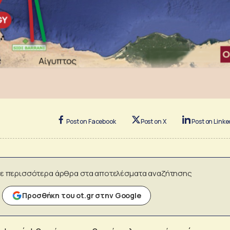
Post on Facebook
Post on X
Post on Linke
ε περισσότερα άρθρα στα αποτελέσματα αναζήτησης
Προσθήκη του ot.gr στην Google