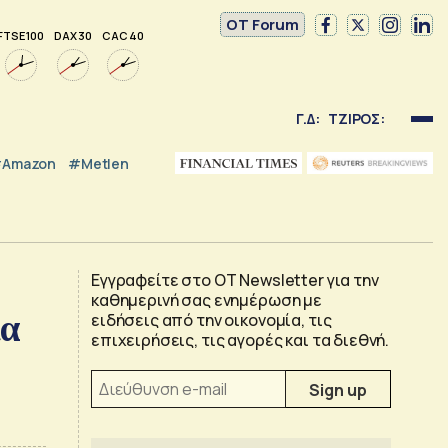
OT Forum
FTSE 100
DAX 30
CAC 40
Γ.Δ:
ΤΖΙΡΟΣ:
Amazon
#Metlen
Εγγραφείτε στο OT Newsletter για την
καθημερινή σας ενημέρωση με
ια
ειδήσεις από την οικονομία, τις
επιχειρήσεις, τις αγορές και τα διεθνή.