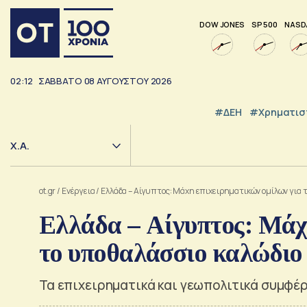
DOW JONES
SP 500
NASD
02:12
ΣΑΒΒΑΤΟ
08
ΑΥΓΟΥΣΤΟΥ
2026
#ΔΕΗ
#Χρηματισ
Χ.Α.
ot.gr
/
Ενέργεια
/
Ελλάδα – Αίγυπτος: Μάχη επιχειρηματικών ομίλων για 
Ελλάδα – Αίγυπτος: Μάχ
το υποθαλάσσιο καλώδιο 
Τα επιχειρηματικά και γεωπολιτικά συμφέ