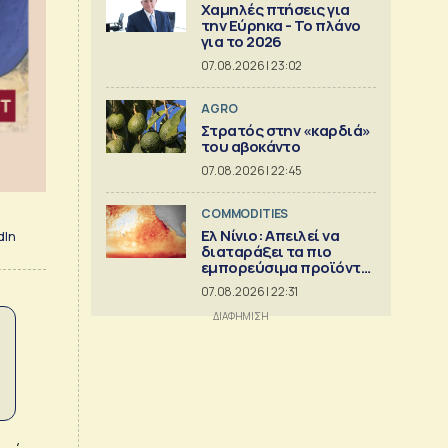
Χαμηλές πτήσεις για
την Εύρηκα - Το πλάνο
για το 2026
07.08.2026 | 23:02
AGRO
Στρατός στην «καρδιά»
του αβοκάντο
07.08.2026 | 22:45
COMMODITIES
Ελ Νίνιο: Απειλεί να
dIn
διαταράξει τα πιο
εμπορεύσιμα προϊόντα
στον κόσμο
07.08.2026 | 22:31