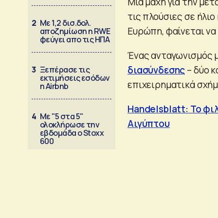
Μία μάχη για την με
τις πλούσιες σε ήλιο
2
Με 1,2 δισ.δολ.
Ευρώπη, φαίνεται να 
αποζημίωση η RWE
φεύγει απο τις ΗΠΑ
Ένας ανταγωνισμός 
διασύνδεσης
– δύο κ
3
Ξεπέρασε τις
εκτιμήσεις εσόδων
επιχειρηματικά σχήμ
η Airbnb
Handelsblatt: Το φ
4
Με "5 στα 5"
Αιγύπτου
ολοκλήρωσε την
εβδομάδα ο Stoxx
600