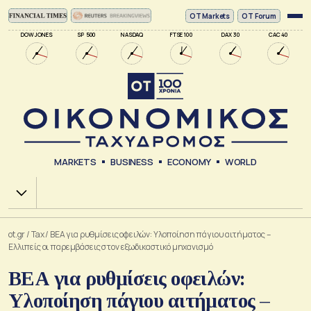
ΟΤ Markets
OT Forum
DOW JONES
SP 500
NASDAQ
FTSE 100
DAX 30
CAC 40
MARKETS
BUSINESS
ECONOMY
WORLD
Χ.Α.
ot.gr
/
Tax
/
ΒΕΑ για ρυθμίσεις οφειλών: Υλοποίηση πάγιου αιτήματος –
Ελλιπείς οι παρεμβάσεις στον εξωδικαστικό μηχανισμό
ΒΕΑ για ρυθμίσεις οφειλών:
Υλοποίηση πάγιου αιτήματος –