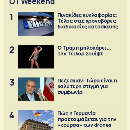
OT Weekend
1
Πινακίδες κυκλοφορίας:
Τέλος στις χρονοβόρες
διαδικασίες κατασκευής
2
Ο Τραμπ μπλοκάρει...
την Τέιλορ Σουίφτ
3
Πεζεσκιάν: Τώρα είναι η
καλύτερη στιγμή για
συμφωνία
4
Πώς η Γερμανία
προετοιμάζεται για την
«κούρσα» των drones