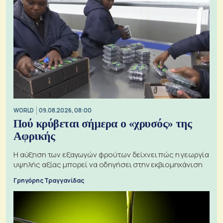
WORLD
09.08.2026, 08:00
Πού κρύβεται σήμερα ο «χρυσός» της
Αφρικής
Η αύξηση των εξαγωγών φρούτων δείχνει πώς η γεωργία
υψηλής αξίας μπορεί να οδηγήσει στην εκβιομηχάνιση
Γρηγόρης Τραγγανίδας