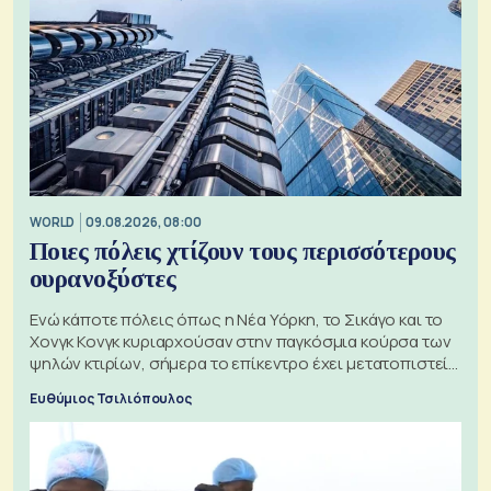
WORLD
09.08.2026, 08:00
Ποιες πόλεις χτίζουν τους περισσότερους
ουρανοξύστες
Ενώ κάποτε πόλεις όπως η Νέα Υόρκη, το Σικάγο και το
Χονγκ Κονγκ κυριαρχούσαν στην παγκόσμια κούρσα των
ψηλών κτιρίων, σήμερα το επίκεντρο έχει μετατοπιστεί
προς την Ασία
Ευθύμιος Τσιλιόπουλος