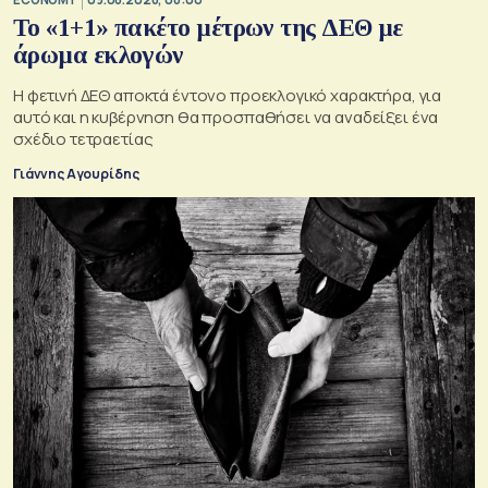
Το «1+1» πακέτο μέτρων της ΔΕΘ με
άρωμα εκλογών
Η φετινή ΔΕΘ αποκτά έντονο προεκλογικό χαρακτήρα, για
αυτό και η κυβέρνηση θα προσπαθήσει να αναδείξει ένα
σχέδιο τετραετίας
Γιάννης Αγουρίδης