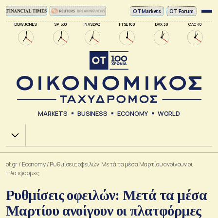
ΟΤ Markets
OT Forum
DOW JONES
SP 500
NASDAQ
FTSE 100
DAX 30
CAC 40
MARKETS
BUSINESS
ECONOMY
WORLD
Χ.Α.
ot.gr
/
Economy
/
Ρυθμίσεις οφειλών: Μετά τα μέσα Μαρτίου ανοίγουν οι
πλατφόρμες
Ρυθμίσεις οφειλών: Μετά τα μέσα
Μαρτίου ανοίγουν οι πλατφόρμες