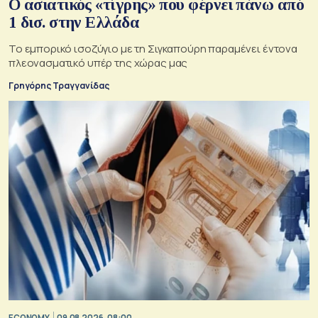
Ο ασιατικός «τίγρης» που φέρνει πάνω από
1 δισ. στην Ελλάδα
Το εμπορικό ισοζύγιο με τη Σιγκαπούρη παραμένει έντονα
πλεονασματικό υπέρ της χώρας μας
Γρηγόρης Τραγγανίδας
ECONOMY
09.08.2026, 08:00