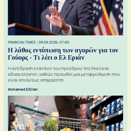
FINANCIAL TIMES
08.08.2026, 07:00
Η λάθος εντύπωση των αγορών για τον
Γούορς - Τι λέει ο Ελ Εριάν
Η αντίδραση εναντίον του προέδρου της Fed είναι
αδικαιολόγητη, καθώς προωθεί μια μεταρρύθμιση που
είναι απολύτως απαραίτητη
Mohamed El Erian