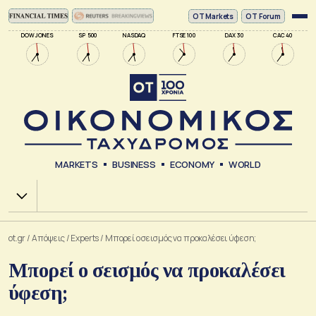
ΟΤ Markets
OT Forum
DOW JONES
SP 500
NASDAQ
FTSE 100
DAX 30
CAC 40
MARKETS
BUSINESS
ECONOMY
WORLD
Χ.Α.
ot.gr
/
Απόψεις
/
Experts
/
Μπορεί ο σεισμός να προκαλέσει ύφεση;
Μπορεί ο σεισμός να προκαλέσει
ύφεση;