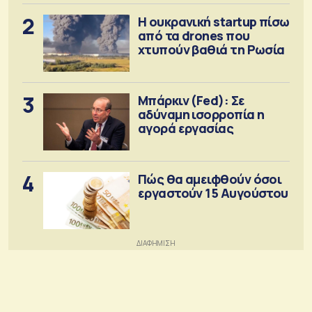
2
Η ουκρανική startup πίσω
από τα drones που
χτυπούν βαθιά τη Ρωσία
3
Μπάρκιν (Fed): Σε
αδύναμη ισορροπία η
αγορά εργασίας
4
Πώς θα αμειφθούν όσοι
εργαστούν 15 Αυγούστου