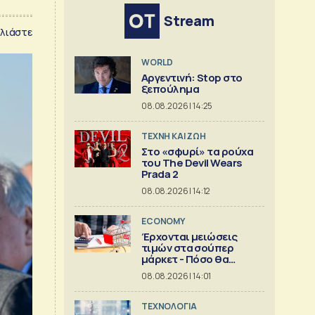
Stream
λιάστε
WORLD
Αργεντινή: Stop στο
ξεπούλημα
08.08.2026 | 14:25
TΕΧΝΗ ΚΑΙ ΖΩΗ
Στο «σφυρί» τα ρούχα
του The Devil Wears
Prada 2
08.08.2026 | 14:12
ECONOMY
Έρχονται μειώσεις
τιμών στα σούπερ
μάρκετ - Πόσο θα
πέσουν
08.08.2026 | 14:01
ΤΕΧΝΟΛΟΓΙΑ