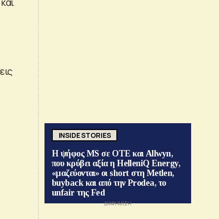
 και
εις
INSIDE STORIES
Η ψήφος MS σε ΟΤΕ και Allwyn,
που κρύβει αξία η HelleniQ Energy,
«μαζεύονται» οι short στη Metlen,
buyback και από την Prodea, το
unfair της Fed