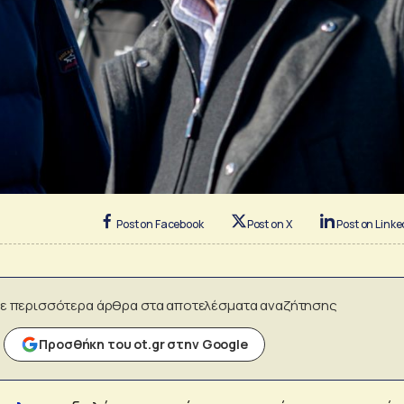
Post on Facebook
Post on X
Post on Linke
ε περισσότερα άρθρα στα αποτελέσματα αναζήτησης
Προσθήκη του ot.gr στην Google