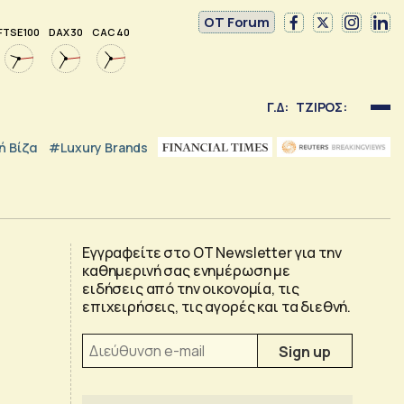
OT Forum
FTSE 100
DAX 30
CAC 40
Γ.Δ:
ΤΖΙΡΟΣ:
 Βίζα
#luxury Brands
Εγγραφείτε στο OT Newsletter για την
καθημερινή σας ενημέρωση με
ειδήσεις από την οικονομία, τις
επιχειρήσεις, τις αγορές και τα διεθνή.