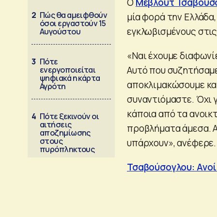
Ο
Μεβλούτ Τσαβούσ
2
Πώς θα αμειφθούν
μία φορά την Ελλάδα,
όσοι εργαστούν 15
εγκλωβισμένους στις
Αυγούστου
«Ναι έχουμε διαφωνί
3
Πότε
Αυτό που συζητήσαμε 
ενεργοποιείται
ψηφιακά η κάρτα
αποκλιμακώσουμε και
Αγρότη
συναντιόμαστε. Όχι γ
κάποια από τα ανοικτ
4
Πότε ξεκινούν οι
αιτήσεις
προβλήματα άμεσα. Αλ
αποζημίωσης
στους
υπάρχουν», ανέφερε.
πυρόπληκτους
Τσαβούσογλου: Ανοίξ