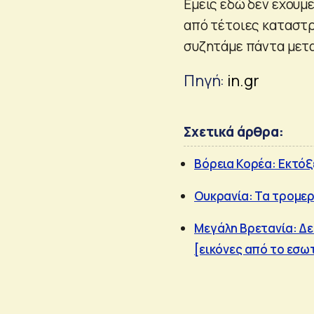
Εμείς εδώ δεν έχουμε
από τέτοιες καταστρ
συζητάμε πάντα μετα
Πηγή:
in.gr
Σχετικά άρθρα:
Βόρεια Κορέα: Εκτόξ
Ουκρανία: Τα τρομερ
Μεγάλη Βρετανία: Δε
[εικόνες από το εσω