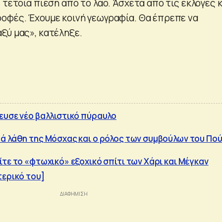
 τέτοια πίεση από το λαό. Άσχετα από τις εκλογές κ
οφές. Έχουμε κοινή γεωγραφία. Θα έπρεπε να
ξύ μας», κατέληξε.
ευσε νέο βαλλιστικό πύραυλο
ά λάθη της Μόσχας και ο ρόλος των συμβούλων του Πού
ίτε το «φτωχικό» εξοχικό σπίτι των Χάρι και Μέγκαν
τερικό του]