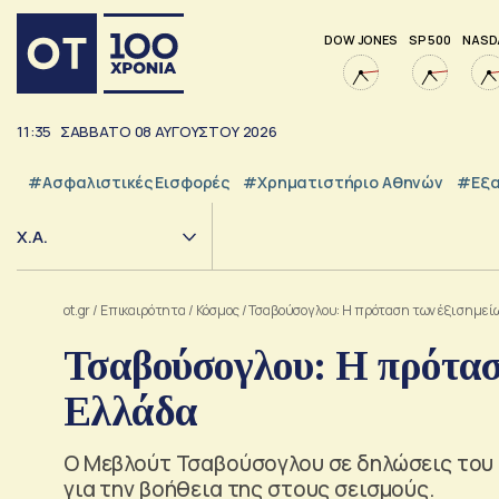
DOW JONES
SP 500
NASD
11:35
ΣΑΒΒΑΤΟ
08
ΑΥΓΟΥΣΤΟΥ
2026
#Ασφαλιστικές Εισφορές
#Χρηματιστήριο Αθηνών
#εξα
Χ.Α.
ot.gr
/
Επικαιρότητα
/
Κόσμος
/
Τσαβούσογλου: Η πρόταση των έξι σημεί
Τσαβούσογλου: Η πρότασ
Ελλάδα
Ο Μεβλούτ Τσαβούσογλου σε δηλώσεις του 
για την βοήθεια της στους σεισμούς.