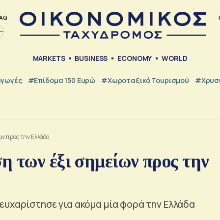
AQ
MARKETS
BUSINESS
ECONOMY
WORLD
γωγές
#Επίδομα 150 Ευρώ
#Χωροταξικό Τουρισμού
#Χρυσή
ων προς την Ελλάδα
η των έξι σημείων προς την
ευχαρίστησε για ακόμα μία φορά την Ελλάδα