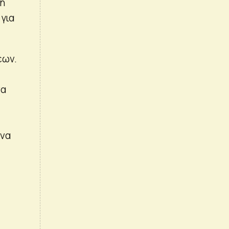
μη
 για
εων.
να
 να