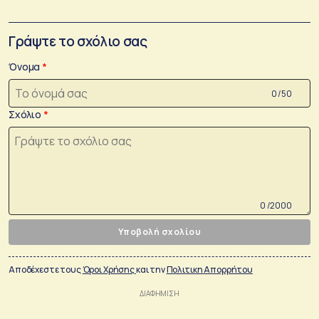
Γράψτε το σχόλιο σας
Όνομα
0 /50
Σχόλιο
0 /2000
Υποβολή σχολίου
Αποδέχεστε τους
Όροι Χρήσης
και την
Πολιτικη Απορρήτου