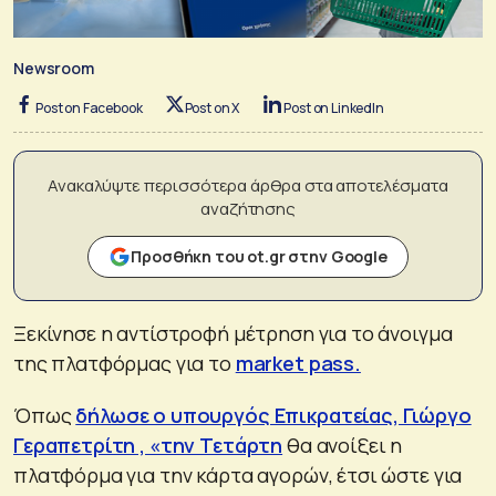
Newsroom
Post on Facebook
Post on X
Post on LinkedIn
Ανακαλύψτε περισσότερα άρθρα στα αποτελέσματα
αναζήτησης
Προσθήκη του ot.gr στην Google
Ξεκίνησε η αντίστροφή μέτρηση για το άνοιγμα
της πλατφόρμας για το
market pass.
Όπως
δήλωσε ο υπουργός Επικρατείας, Γιώργο
Γεραπετρίτη , «την Τετάρτη
θα ανοίξει η
πλατφόρμα για την κάρτα αγορών, έτσι ώστε για