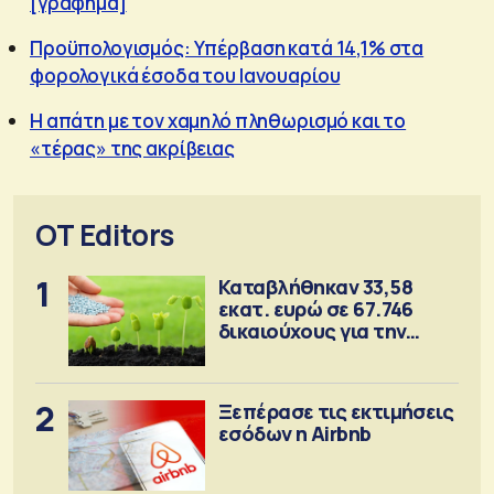
[γράφημα]
Προϋπολογισμός: Υπέρβαση κατά 14,1% στα
φορολογικά έσοδα του Ιανουαρίου
Η απάτη με τον χαμηλό πληθωρισμό και το
«τέρας» της ακρίβειας
OT Editors
1
Καταβλήθηκαν 33,58
εκατ. ευρώ σε 67.746
δικαιούχους για την
αγορά λιπασμάτων
2
Ξεπέρασε τις εκτιμήσεις
εσόδων η Airbnb