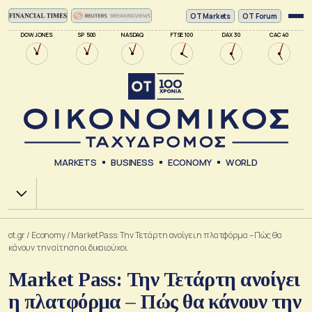
ΟΤ Markets
OT Forum
DOW JONES
SP 500
NASDAQ
FTSE 100
DAX 30
CAC 40
MARKETS
BUSINESS
ECONOMY
WORLD
Χ.Α.
ot.gr
/
Economy
/
Market Pass: Την Τετάρτη ανοίγει η πλατφόρμα – Πώς θα
κάνουν την αίτηση οι δικαιούχοι
Market Pass: Την Τετάρτη ανοίγει
η πλατφόρμα – Πώς θα κάνουν την