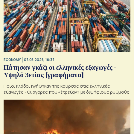
ECONOMY
07.08.2026, 16:37
Πάτησαν γκάζι οι ελληνικές εξαγωγές -
Υψηλό 3ετίας [γραφήματα]
Ποιοι κλάδοι ηγήθηκαν της κούρσας στις ελληνικές
εξαγωγές - Οι αγορές που «έτρεξαν» με διψήφιους ρυθμούς