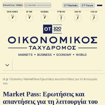
ΟΤ Markets
OT Forum
DOW JONES
SP 500
NASDAQ
FTSE 100
DAX 30
CAC 40
MARKETS
BUSINESS
ECONOMY
WORLD
Χ.Α.
ot.gr
/
Economy
/
Market Pass: Ερωτήσεις και απαντήσεις για τη λειτουργία
του
Market Pass: Ερωτήσεις και
απαντήσεις για τη λειτουργία του