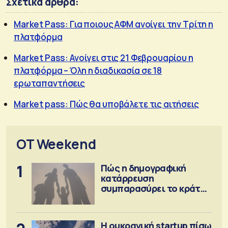
Σχετικά άρθρα:
Market Pass: Για ποιους ΑΦΜ ανοίγει την Τρίτη η
πλατφόρμα
Market Pass: Ανοίγει στις 21 Φεβρουαρίου η
πλατφόρμα – Όλη η διαδικασία σε 18
ερωταπαντήσεις
Market pass: Πώς θα υποβάλετε τις αιτήσεις
OT Weekend
1
Πώς η δημογραφική
κατάρρευση
συμπαρασύρει το κράτος
πρόνοιας
Η ουκρανική startup πίσω