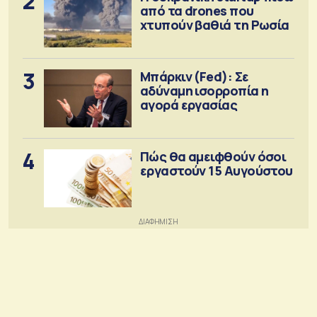
2
από τα drones που
χτυπούν βαθιά τη Ρωσία
3
Μπάρκιν (Fed): Σε
αδύναμη ισορροπία η
αγορά εργασίας
4
Πώς θα αμειφθούν όσοι
εργαστούν 15 Αυγούστου