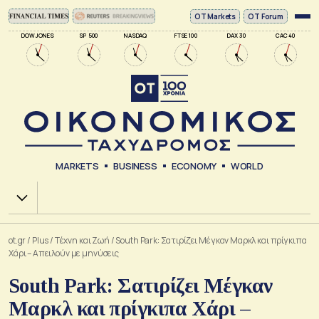
ΟΤ Markets
OT Forum
DOW JONES
SP 500
NASDAQ
FTSE 100
DAX 30
CAC 40
MARKETS
BUSINESS
ECONOMY
WORLD
Χ.Α.
ot.gr
/
Plus
/
Tέχνη και Ζωή
/
South Park: Σατιρίζει Μέγκαν Μαρκλ και πρίγκιπα
Χάρι – Απειλούν με μηνύσεις
South Park: Σατιρίζει Μέγκαν
Μαρκλ και πρίγκιπα Χάρι –