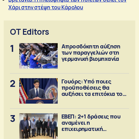
Χάρι στην στέψη του Κάρολου
OT Editors
1
Απροσδόκητη αύξηση
των παραγγελιών στη
γερμανική βιομηχανία
2
Γουόρς: Υπό ποιες
προϋποθέσεις θα
αυξήσει τα επιτόκια τον
Σεπτέμβριο
3
ΕΒΕΠ: 2+1 δράσεις που
αναμένει η
επιχειρηματική
κοινότητα