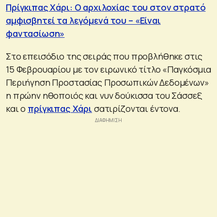
Πρίγκιπας Χάρι: Ο αρχιλοχίας του στον στρατό
αμφισβητεί τα λεγόμενά του – «Είναι
φαντασίωση»
Στο επεισόδιο της σειράς που προβλήθηκε στις
15 Φεβρουαρίου με τον ειρωνικό τίτλο «Παγκόσμια
Περιήγηση Προστασίας Προσωπικών Δεδομένων»
η πρώην ηθοποιός και νυν δούκισσα του Σάσσεξ
και ο
πρίγκιπας Χάρι
σατιρίζονται έντονα.