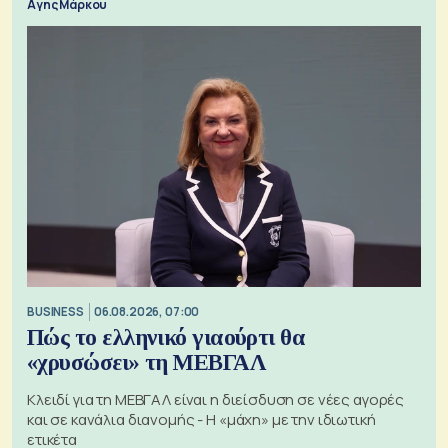
Αγης Μάρκου
BUSINESS
06.08.2026, 07:00
Πώς το ελληνικό γιαούρτι θα
«χρυσώσει» τη ΜΕΒΓΑΛ
Κλειδί για τη ΜΕΒΓΑΛ είναι η διείσδυση σε νέες αγορές
και σε κανάλια διανομής - Η «μάχη» με την ιδιωτική
ετικέτα