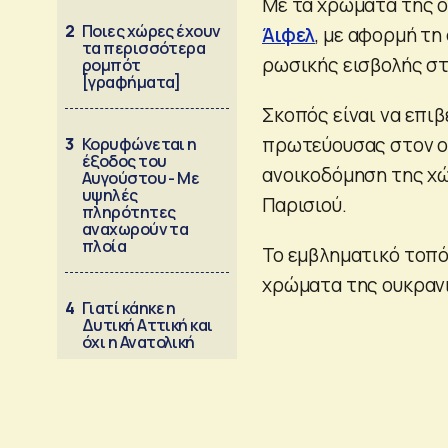
Με τα χρώματα της 
2
Ποιες χώρες έχουν
Άιφελ
, με αφορμή τ
τα περισσότερα
ρωσικής εισβολής σ
ρομπότ
[γραφήματα]
Σκοπός είναι να επι
πρωτεύουσας στον ου
3
Κορυφώνεται η
έξοδος του
ανοικοδόμηση της χ
Αυγούστου - Με
υψηλές
Παρισιού.
πληρότητες
αναχωρούν τα
πλοία
Το εμβληματικό τοπό
χρώματα της ουκρανι
4
Γιατί κάηκε η
Δυτική Αττική και
όχι η Ανατολική