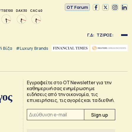
OT Forum
FTSE 100
DAX 30
CAC 40
Γ.Δ:
ΤΖΙΡΟΣ:
 Βίζα
#luxury Brands
Εγγραφείτε στο OT Newsletter για την
καθημερινή σας ενημέρωση με
γος
ειδήσεις από την οικονομία, τις
επιχειρήσεις, τις αγορές και τα διεθνή.