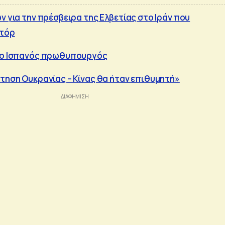
ν για την πρέσβειρα της Ελβετίας στο Ιράν που
ντόρ
ο ο Ισπανός πρωθυπουργός
ντηση Ουκρανίας – Κίνας θα ήταν επιθυμητή»