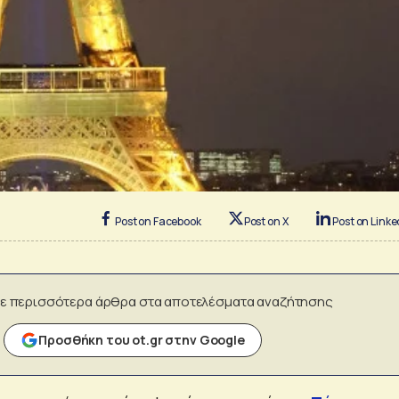
Post on Facebook
Post on X
Post on Linke
ε περισσότερα άρθρα στα αποτελέσματα αναζήτησης
Προσθήκη του ot.gr στην Google