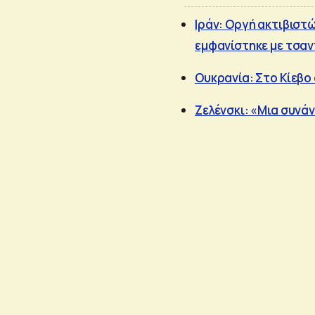
Ιράν: Οργή ακτιβιστώ
εμφανίστηκε με τσα
Ουκρανία: Στο Κίεβ
Ζελένσκι: «Μια συνά