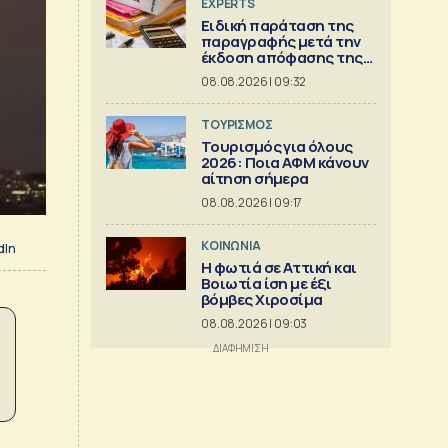
EXPERTS
Ειδική παράταση της
παραγραφής μετά την
έκδοση απόφασης της
Διεύθυνσης Επίλυσης
08.08.2026 | 09:32
Διαφορών [Μέρος 6ο]
ΤΟΥΡΙΣΜΟΣ
Τουρισμός για όλους
2026: Ποια ΑΦΜ κάνουν
αίτηση σήμερα
08.08.2026 | 09:17
ΚΟΙΝΩΝΙΑ
dIn
Η φωτιά σε Αττική και
Βοιωτία ίση με έξι
βόμβες Χιροσίμα
08.08.2026 | 09:03