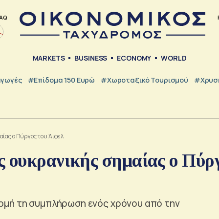
AQ
MARKETS
BUSINESS
ECONOMY
WORLD
γωγές
#Επίδομα 150 Ευρώ
#Χωροταξικό Τουρισμού
#Χρυσή
αίας ο Πύργος του Άιφελ
ς ουκρανικής σημαίας ο Πύρ
ρμή τη συμπλήρωση ενός χρόνου από την