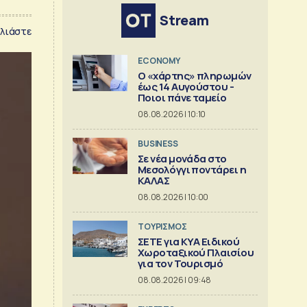
Stream
λιάστε
ECONOMY
Ο «χάρτης» πληρωμών
έως 14 Αυγούστου -
Ποιοι πάνε ταμείο
08.08.2026 | 10:10
BUSINESS
Σε νέα μονάδα στο
Μεσολόγγι ποντάρει η
ΚΑΛΑΣ
08.08.2026 | 10:00
ΤΟΥΡΙΣΜΟΣ
ΣΕΤΕ για ΚΥΑ Ειδικού
Χωροταξικού Πλαισίου
για τον Τουρισμό
08.08.2026 | 09:48