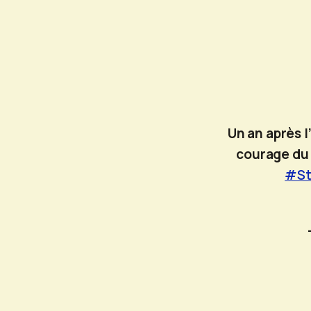
Un an après 
courage du 
#St