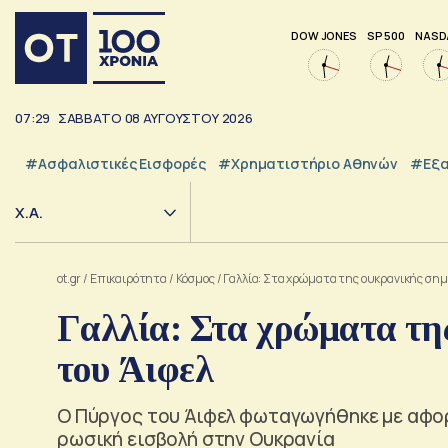
DOW JONES
SP 500
NASD
07:29
ΣΑΒΒΑΤΟ
08
ΑΥΓΟΥΣΤΟΥ
2026
#Ασφαλιστικές Εισφορές
#Χρηματιστήριο Αθηνών
#εξα
Χ.Α.
ot.gr
/
Επικαιρότητα
/
Κόσμος
/
Γαλλία: Στα χρώματα της ουκρανικής σημ
Γαλλία: Στα χρώματα τη
του Άιφελ
Ο Πύργος του Άιφελ φωταγωγήθηκε με αφο
ρωσική εισβολή στην Ουκρανία