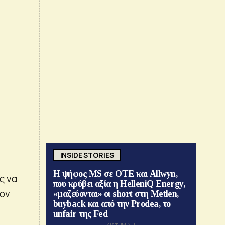
INSIDE STORIES
Η ψήφος MS σε ΟΤΕ και Allwyn,
ς να
που κρύβει αξία η HelleniQ Energy,
τον
«μαζεύονται» οι short στη Metlen,
buyback και από την Prodea, το
unfair της Fed