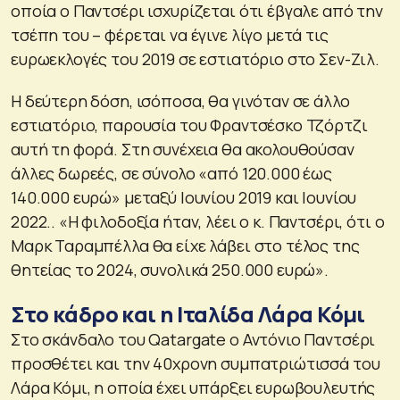
οποία ο Παντσέρι ισχυρίζεται ότι έβγαλε από την
τσέπη του – φέρεται να έγινε λίγο μετά τις
ευρωεκλογές του 2019 σε εστιατόριο στο Σεν-Ζιλ.
Η δεύτερη δόση, ισόποσα, θα γινόταν σε άλλο
εστιατόριο, παρουσία του Φραντσέσκο Τζόρτζι
αυτή τη φορά. Στη συνέχεια θα ακολουθούσαν
άλλες δωρεές, σε σύνολο «από 120.000 έως
140.000 ευρώ» μεταξύ Ιουνίου 2019 και Ιουνίου
2022.. «Η φιλοδοξία ήταν, λέει ο κ. Παντσέρι, ότι ο
Μαρκ Ταραμπέλλα θα είχε λάβει στο τέλος της
θητείας το 2024, συνολικά 250.000 ευρώ».
Στο κάδρο και η Ιταλίδα Λάρα Κόμι
Στο σκάνδαλο του Qatargate ο Αντόνιο Παντσέρι
προσθέτει και την 40χρονη συμπατριώτισσά του
Λάρα Κόμι, η οποία έχει υπάρξει ευρωβουλευτής