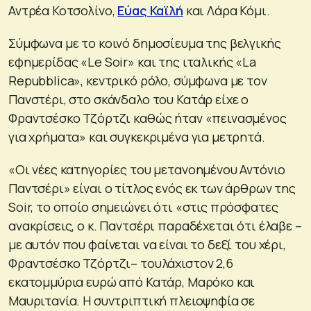
Αντρέα Κοτσολίνο,
Εύας Καϊλή
και Λάρα Κόμι.
Σύμφωνα με το κοινό δημοσίευμα της βελγικής
εφημερίδας «Le Soir» και της ιταλικής «La
Repubblica», κεντρικό ρόλο, σύμφωνα με τον
Πανστέρι, στο σκάνδαλο του Κατάρ είχε ο
Φραντσέσκο Τζόρτζι καθώς ήταν «πεινασμένος
για χρήματα» και συγκεκριμένα για μετρητά.
«Οι νέες κατηγορίες του μετανοημένου Αντόνιο
Παντσέρι» είναι ο τίτλος ενός εκ των άρθρων της
Soir, το οποίο σημειώνει ότι «στις πρόσφατες
ανακρίσεις, ο κ. Παντσέρι παραδέχεται ότι έλαβε –
με αυτόν που φαίνεται να είναι το δεξί του χέρι,
Φραντσέσκο Τζόρτζι– τουλάχιστον 2,6
εκατομμύρια ευρώ από Κατάρ, Μαρόκο και
Μαυριτανία. Η συντριπτική πλειοψηφία σε