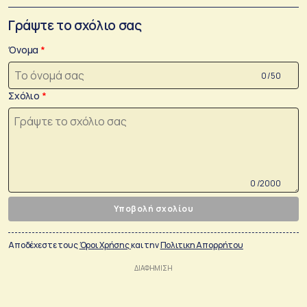
Γράψτε το σχόλιο σας
Όνομα
0 /50
Σχόλιο
0 /2000
Υποβολή σχολίου
Αποδέχεστε τους
Όροι Χρήσης
και την
Πολιτικη Απορρήτου