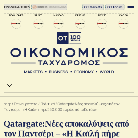
ΟΤ Markets
OT Forum
DOW JONES
SP 500
NASDAQ
FTSE 100
DAX 30
CAC 40
MARKETS
BUSINESS
ECONOMY
WORLD
Χ.Α.
ot.gr
/
Επικαιρότητα
/
Πολιτική
/
Qatargate:Νέες αποκαλύψεις από τον
Παντσέρι – «Η Καϊλή πήρε 250.000 ευρώ από το Κατάρ»
Qatargate:Νέες αποκαλύψεις από
τον Παντσέρι – «Η Καϊλή πήρε