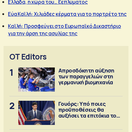
Ελλάδα, η χώρα του… ξεπλύματος
Εύα Καϊλή: Χιλιάδες κέρματα για το πορτρέτο της
Καϊλή: Προσφεύγει στο Ευρωπαϊκό Δικαστήριο
για την άρση της ασυλίας της
OT Editors
1
Απροσδόκητη αύξηση
των παραγγελιών στη
γερμανική βιομηχανία
2
Γουόρς: Υπό ποιες
προϋποθέσεις θα
αυξήσει τα επιτόκια τον
Σεπτέμβριο