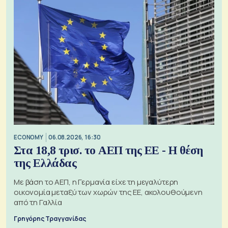
ECONOMY
06.08.2026, 16:30
Στα 18,8 τρισ. το ΑΕΠ της ΕΕ - Η θέση
της Ελλάδας
Με βάση το ΑΕΠ, η Γερμανία είχε τη μεγαλύτερη
οικονομία μεταξύ των χωρών της ΕΕ, ακολουθούμενη
από τη Γαλλία
Γρηγόρης Τραγγανίδας