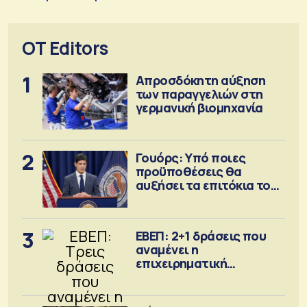
OT Editors
1
Απροσδόκητη αύξηση
των παραγγελιών στη
γερμανική βιομηχανία
2
Γουόρς: Υπό ποιες
προϋποθέσεις θα
αυξήσει τα επιτόκια τον
Σεπτέμβριο
3
ΕΒΕΠ: 2+1 δράσεις που
αναμένει η
επιχειρηματική
κοινότητα