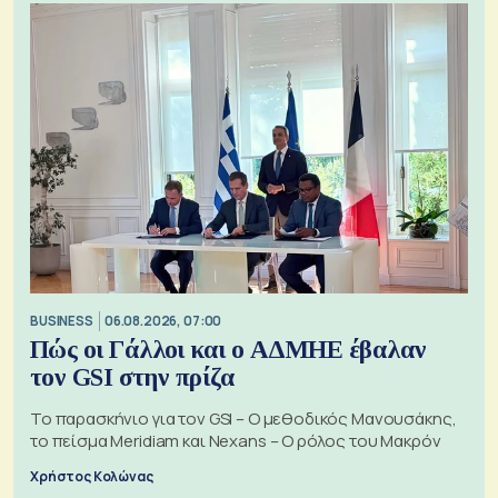
BUSINESS
06.08.2026, 07:00
Πώς οι Γάλλοι και ο ΑΔΜΗΕ έβαλαν
τον GSI στην πρίζα
Το παρασκήνιο για τον GSI – Ο μεθοδικός Μανουσάκης,
το πείσμα Meridiam και Nexans – Ο ρόλος του Μακρόν
Χρήστος Κολώνας