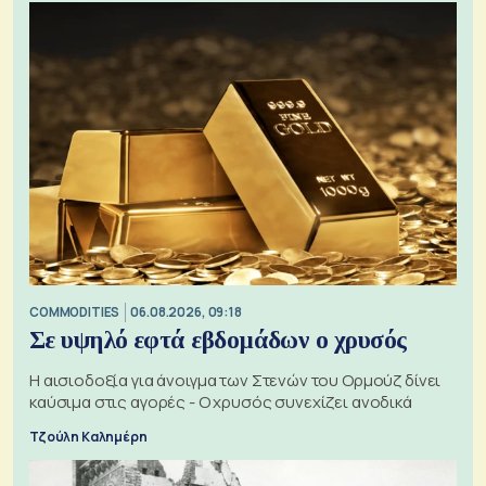
COMMODITIES
06.08.2026, 09:18
Σε υψηλό εφτά εβδομάδων ο χρυσός
Η αισιοδοξία για άνοιγμα των Στενών του Ορμούζ δίνει
καύσιμα στις αγορές - Ο χρυσός συνεχίζει ανοδικά
Τζούλη Καλημέρη