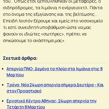
του.. Όπως έτσι ξεπουλήθηκαν οι μεταφορές, ο
σιδηρόδρομος, τα λιμάνια, η ενέργεια κτλ. Πάντα
στο όνομα της εξυγίανσης και της βελτίωσης..
Επειδή λοιπόν ξέρουμε και εμείς στο νοσοκομείο
τι εστί συνειδητή υποβάθμιση ώστε να μας
φανούν οι ιδιώτες «σωτήρες», πρέπει να
σηκώσουμε το ανάστημα μας».
Σχετικά άρθρα:
Απεργία ΠΝΟ: Δεμένα τα πλοία στα λιμάνια στις 8
Μαρτίου
Τρένα: Νέα 24ωρη απεργία σήμερα Δευτέρα – Και
στον Προαστιακό
Εργατικό Κέντρο Αθήνας: 24ωρη απεργία την
Τετάρτη 8 Μαρτίου