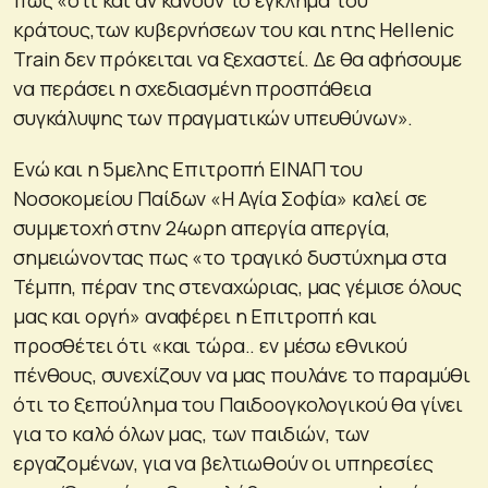
πως «οτι και αν κάνουν το έγκλημα του
κράτους,των κυβερνήσεων του και ητης Hellenic
Train δεν πρόκειται να ξεχαστεί. Δε θα αφήσουμε
να περάσει η σχεδιασμένη προσπάθεια
συγκάλυψης των πραγματικών υπευθύνων».
Ενώ και η 5μελης Επιτροπή ΕΙΝΑΠ του
Νοσοκομείου Παίδων «Η Αγία Σοφία» καλεί σε
συμμετοχή στην 24ωρη απεργία απεργία,
σημειώνοντας πως «το τραγικό δυστύχημα στα
Τέμπη, πέραν της στεναχώριας, μας γέμισε όλους
μας και οργή» αναφέρει η Επιτροπή και
προσθέτει ότι «και τώρα.. εν μέσω εθνικού
πένθους, συνεχίζουν να μας πουλάνε το παραμύθι
ότι το ξεπούλημα του Παιδοογκολογικού θα γίνει
για το καλό όλων μας, των παιδιών, των
εργαζομένων, για να βελτιωθούν οι υπηρεσίες