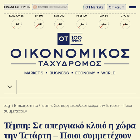
ΟΤ Markets
OT Forum
DOW JONES
SP 500
NASDAQ
FTSE 100
DAX 30
CAC 40
MARKETS
BUSINESS
ECONOMY
WORLD
Χ.Α.
ot.gr
/
Επικαιρότητα
/
Τέμπη: Σε απεργιακό κλοιό η χώρα την Τετάρτη – Ποιοι
συμμετέχουν
Τέμπη: Σε απεργιακό κλοιό η χώρα
την Τετάρτη – Ποιοι συμμετέχουν