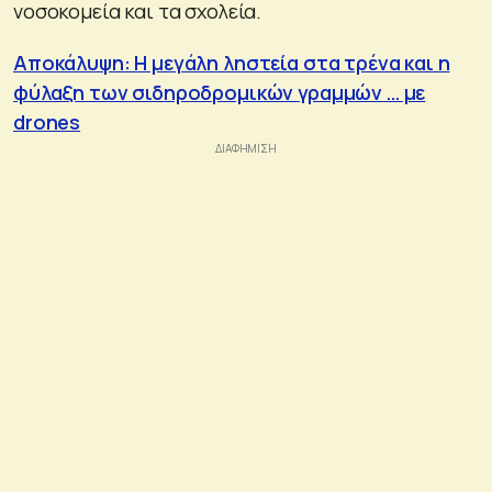
νοσοκομεία και τα σχολεία.
Aποκάλυψη: Η μεγάλη ληστεία στα τρένα και η
φύλαξη των σιδηροδρομικών γραμμών … με
drones