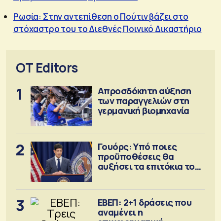
Ρωσία: Στην αντεπίθεση ο Πούτιν βάζει στο
στόχαστρο του το Διεθνές Ποινικό Δικαστήριο
OT Editors
1
Απροσδόκητη αύξηση
των παραγγελιών στη
γερμανική βιομηχανία
2
Γουόρς: Υπό ποιες
προϋποθέσεις θα
αυξήσει τα επιτόκια τον
Σεπτέμβριο
3
ΕΒΕΠ: 2+1 δράσεις που
αναμένει η