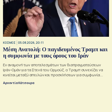
ΚΟΣΜΟΣ
05.08.2026, 20:11
Μέση Ανατολή: Ο παγιδευμένος Τραμπ και
η συμφωνία με τους όρους του Ιράν
Εν αναμονή των αποτελεσμάτων των διαπραγματεύσεων
Ιράν-Ομάν για τα Στενά του Ορμούζ, ο Τραμπ συνεχίζει να
κινείται μεταξύ απειλών και προσκλήσεων για συμφωνία.
Αλλά αυτό που θέλει είναι μακριά από αυτά που συζητούν
Αρχοντία Κάτσουρα
Μουσκάτ και Τεχεράνη.