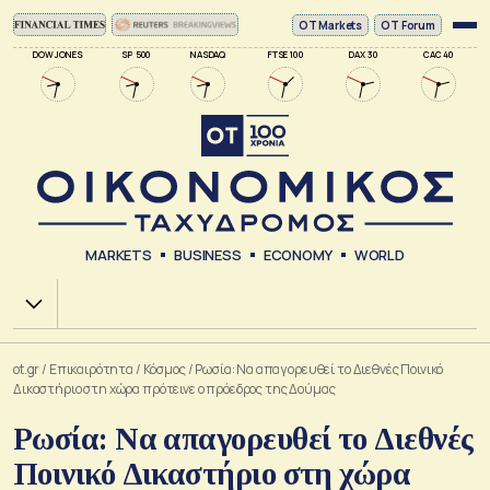
ΟΤ Markets
OT Forum
DOW JONES
SP 500
NASDAQ
FTSE 100
DAX 30
CAC 40
MARKETS
BUSINESS
ECONOMY
WORLD
Χ.Α.
ot.gr
/
Επικαιρότητα
/
Κόσμος
/
Ρωσία: Να απαγορευθεί το Διεθνές Ποινικό
Δικαστήριο στη χώρα πρότεινε ο πρόεδρος της Δούμας
Ρωσία: Να απαγορευθεί το Διεθνές
Ποινικό Δικαστήριο στη χώρα