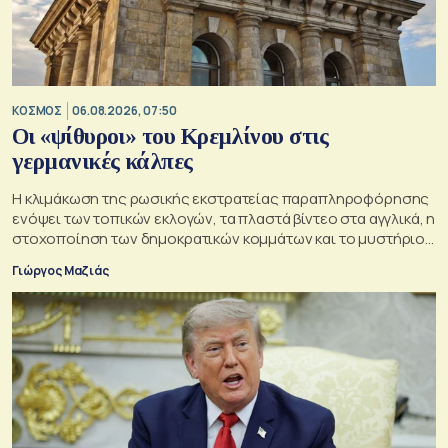
ΚΟΣΜΟΣ
06.08.2026, 07:50
Οι «ψίθυροι» του Κρεμλίνου στις
γερμανικές κάλπες
Η κλιμάκωση της ρωσικής εκστρατείας παραπληροφόρησης
ενόψει των τοπικών εκλογών, τα πλαστά βίντεο στα αγγλικά, η
στοχοποίηση των δημοκρατικών κομμάτων και το μυστήριο
της παράδοξης στρατηγικής.
Γιώργος Μαζιάς