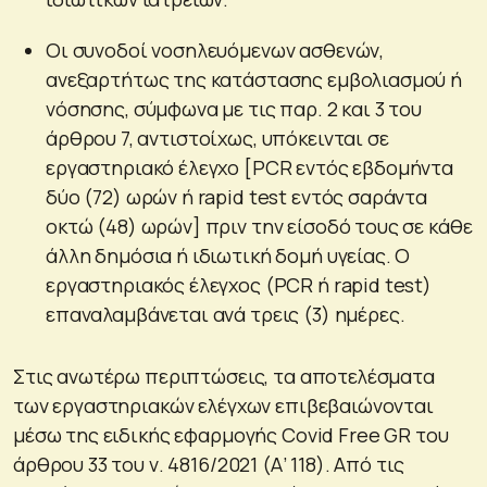
Oι συνοδοί νοσηλευόμενων ασθενών,
ανεξαρτήτως της κατάστασης εμβολιασμού ή
νόσησης, σύμφωνα με τις παρ. 2 και 3 του
άρθρου 7, αντιστοίχως, υπόκεινται σε
εργαστηριακό έλεγχο [PCR εντός εβδομήντα
δύο (72) ωρών ή rapid test εντός σαράντα
οκτώ (48) ωρών] πριν την είσοδό τους σε κάθε
άλλη δημόσια ή ιδιωτική δομή υγείας. Ο
εργαστηριακός έλεγχος (PCR ή rapid test)
επαναλαμβάνεται ανά τρεις (3) ημέρες.
Στις ανωτέρω περιπτώσεις, τα αποτελέσματα
των εργαστηριακών ελέγχων επιβεβαιώνονται
μέσω της ειδικής εφαρμογής Covid Free GR του
άρθρου 33 του ν. 4816/2021 (Α’ 118). Από τις