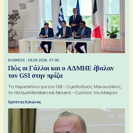
BUSINESS
06.08.2026, 07:00
Πώς οι Γάλλοι και ο ΑΔΜΗΕ έβαλαν
τον GSI στην πρίζα
Το παρασκήνιο για τον GSI – Ο μεθοδικός Μανουσάκης,
το πείσμα Meridiam και Nexans – Ο ρόλος του Μακρόν
Χρήστος Κολώνας