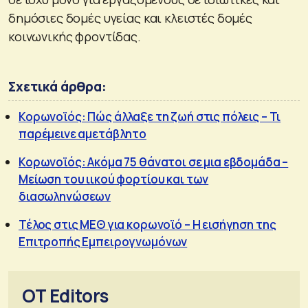
δημόσιες δομές υγείας και κλειστές δομές
κοινωνικής φροντίδας.
Σχετικά άρθρα:
Κορωνοϊός: Πώς άλλαξε τη ζωή στις πόλεις – Τι
παρέμεινε αμετάβλητο
Κορωνοϊός: Ακόμα 75 θάνατοι σε μια εβδομάδα –
Μείωση του ιικού φορτίου και των
διασωληνώσεων
Τέλος στις ΜΕΘ για κορωνοϊό – Η εισήγηση της
Επιτροπής Εμπειρογνωμόνων
OT Editors