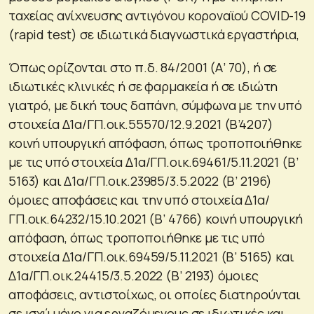
ταχείας ανίχνευσης αντιγόνου κοροναϊού COVID-19
(rapid test) σε ιδιωτικά διαγνωστικά εργαστήρια,
Όπως ορίζονται στο π.δ. 84/2001 (Α’ 70), ή σε
ιδιωτικές κλινικές ή σε φαρμακεία ή σε ιδιώτη
γιατρό, με δική τους δαπάνη, σύμφωνα με την υπό
στοιχεία Δ1α/ΓΠ.οικ.55570/12.9.2021 (Β’4207)
κοινή υπουργική απόφαση, όπως τροποποιήθηκε
με τις υπό στοιχεία Δ1α/ΓΠ.οικ.69461/5.11.2021 (Β’
5163) και Δ1α/ΓΠ.οικ.23985/3.5.2022 (Β’ 2196)
όμοιες αποφάσεις και την υπό στοιχεία Δ1α/
ΓΠ.οικ.64232/15.10.2021 (Β’ 4766) κοινή υπουργική
απόφαση, όπως τροποποιήθηκε με τις υπό
στοιχεία Δ1α/ΓΠ.οικ.69459/5.11.2021 (Β’ 5165) και
Δ1α/ΓΠ.οικ.24415/3.5.2022 (Β’ 2193) όμοιες
αποφάσεις, αντιστοίχως, οι οποίες διατηρούνται
σε ισχύ μόνο για εργαζόμενους σε ιδιωτικές και