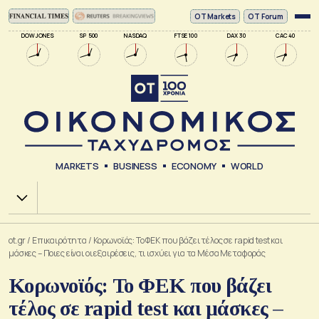
ΟΤ Markets
OT Forum
DOW JONES
SP 500
NASDAQ
FTSE 100
DAX 30
CAC 40
MARKETS
BUSINESS
ECONOMY
WORLD
Χ.Α.
ot.gr
/
Επικαιρότητα
/
Κορωνοϊός: Το ΦΕΚ που βάζει τέλος σε rapid test και
μάσκες – Ποιες είναι οι εξαιρέσεις, τι ισχύει για τα Μέσα Μεταφοράς
Κορωνοϊός: Το ΦΕΚ που βάζει
τέλος σε rapid test και μάσκες –