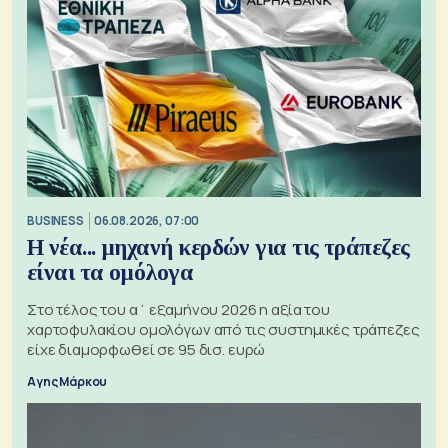
BUSINESS
06.08.2026, 07:00
Η νέα... μηχανή κερδών για τις τράπεζες
είναι τα ομόλογα
Στο τέλος του α΄ εξαμήνου 2026 η αξία του
χαρτοφυλακίου ομολόγων από τις συστημικές τράπεζες
είχε διαμορφωθεί σε 95 δισ. ευρώ
Αγης Μάρκου