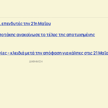
ι επενδυτές την 21η Μαΐου
σοτάκης ανακοίνωσε το τέλος της αποτυχημένης
ίες – κλειδιά μετά την απόφαση για κάλπες στις 21 Μαΐ