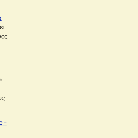
α
ει
σος
»
υς
ς –