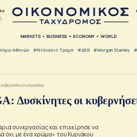
AQ
MARKETS
BUSINESS
ECONOMY
WORLD
τήριο Αθηνών
#Ντόναλντ Τραμπ
#ΔΕΘ
#Morgan Stanley
#
ι κυβερνήσεις συνεργασίας
: Δυσκίνητες οι κυβερνήσε
άρια συνεργασίας και επιχείρησε να
ά όχι με ένα χρώμα» του Κυριάκου