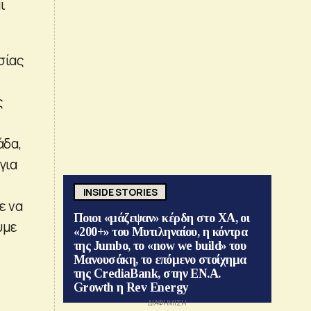
ι
σίας
ς
άδα,
για
INSIDE STORIES
ε να
Ποιοι «μάζεψαν» κέρδη στο ΧΑ, οι
υμε
«200+» του Μυτιληναίου, η κόντρα
της Jumbo, το «now we build» του
Μανουσάκη, το επόμενο στοίχημα
της CrediaBank, στην ΕΝ.Α.
Growth η Rev Energy