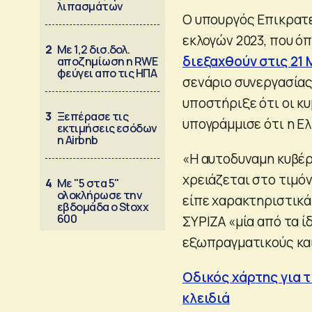
λιπασμάτων
Ο υπουργός Επικρατ
εκλογών 2023, που ό
2
Με 1,2 δισ.δολ.
διεξαχθούν στις 21
αποζημίωση η RWE
φεύγει απο τις ΗΠΑ
σενάριο συνεργασίας 
υποστήριξε ότι οι κυ
3
Ξεπέρασε τις
υπογράμμισε ότι η Ελ
εκτιμήσεις εσόδων
η Airbnb
«Η αυτοδυναμη κυβέρ
χρειάζεται στο τιμόν
4
Με "5 στα 5"
ολοκλήρωσε την
είπε χαρακτηριστικά
εβδομάδα ο Stoxx
600
ΣΥΡΙΖΑ «μία από τα 
εξωπραγματικούς κα
Οδικός χάρτης για τ
κλειδιά