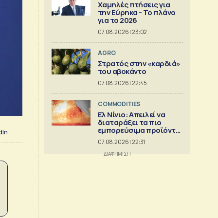
Χαμηλές πτήσεις για
την Εύρηκα - Το πλάνο
για το 2026
07.08.2026 | 23:02
AGRO
Στρατός στην «καρδιά»
του αβοκάντο
07.08.2026 | 22:45
COMMODITIES
Ελ Νίνιο: Απειλεί να
διαταράξει τα πιο
εμπορεύσιμα προϊόντα
dIn
στον κόσμο
07.08.2026 | 22:31