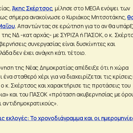
είας,
Άκης Σκέρτσος
, μίλησε στο MEGA ενόψει των
πως σήμερα ανακοίνωσε ο Κυριάκος Μητσοτάκης,
θ
 Μαΐου
.
Απαντώντας σε ερώτηση για το αν θα υπάρξ
της ΝΔ -κατ αρχάς- με ΣΥΡΙΖΑ ή ΠΑΣΟΚ, ο κ. Σκέρτ
βερνήσεις συνεργασίας είναι δυσκίνητες και
λάδα δεν έχει ανάγκη κάτι τέτοιο.
νηση της Νέας Δημοκρατίας απέδειξε ότι η χώρα
ι ένα σταθερό χέρι για να διαχειρίζεται τις κρίσεις
 ο κ. Σκέρτσος και χαρακτήρισε τις προτάσεις του
ίδια» και του ΠΑΣΟΚ «πρόταση ακυβερνησίας με όρο
ι αντιδημοκρατικούς».
ις εκλογές: Το χρονοδιάγραμμα και οι ημερομηνίε