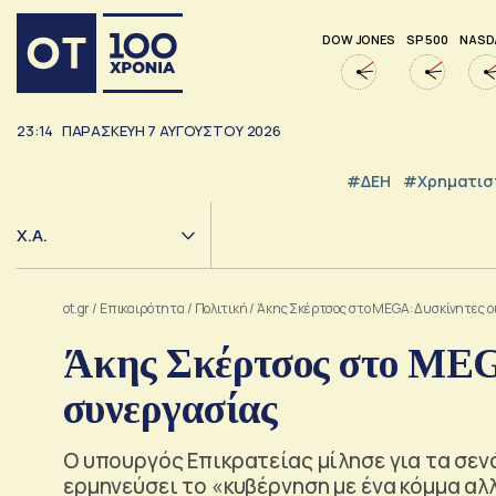
DOW JONES
SP 500
NASD
23:14
ΠΑΡΑΣΚΕΥΉ
7
ΑΥΓΟΎΣΤΟΥ
2026
#ΔΕΗ
#Χρηματισ
Χ.Α.
ot.gr
/
Επικαιρότητα
/
Πολιτική
/
Άκης Σκέρτσος στο MEGA: Δυσκίνητες ο
Άκης Σκέρτσος στο MEGA
συνεργασίας
Ο υπουργός Επικρατείας μίλησε για τα σεν
ερμηνεύσει το «κυβέρνηση με ένα κόμμα αλλ