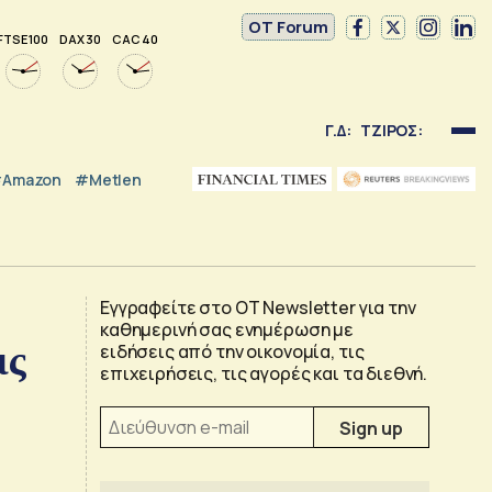
OT Forum
FTSE 100
DAX 30
CAC 40
Γ.Δ:
ΤΖΙΡΟΣ:
Amazon
#Metlen
Εγγραφείτε στο OT Newsletter για την
καθημερινή σας ενημέρωση με
ις
ειδήσεις από την οικονομία, τις
επιχειρήσεις, τις αγορές και τα διεθνή.