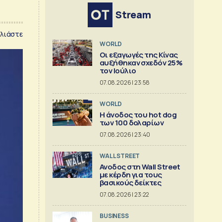
Stream
λιάστε
WORLD
Οι εξαγωγές της Κίνας
αυξήθηκαν σχεδόν 25%
τον Ιούλιο
07.08.2026 | 23:58
WORLD
Η άνοδος του hot dog
των 100 δολαρίων
07.08.2026 | 23:40
WALL STREET
Ανοδος στη Wall Street
με κέρδη για τους
βασικούς δείκτες
07.08.2026 | 23:22
BUSINESS