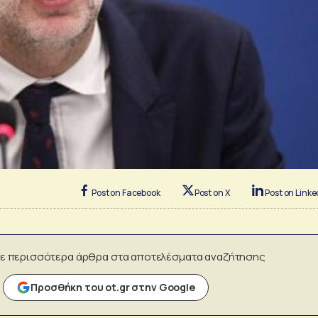
Post on Facebook
Post on X
Post on Linke
ε περισσότερα άρθρα στα αποτελέσματα αναζήτησης
Προσθήκη του ot.gr στην Google