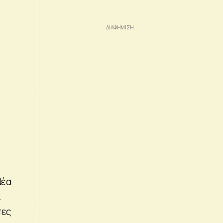
Νέα
ι
πες