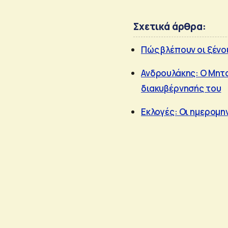
Σχετικά άρθρα:
Πώς βλέπουν οι ξένο
Ανδρουλάκης: Ο Μητ
διακυβέρνησής του
Εκλογές: Οι ημερομην