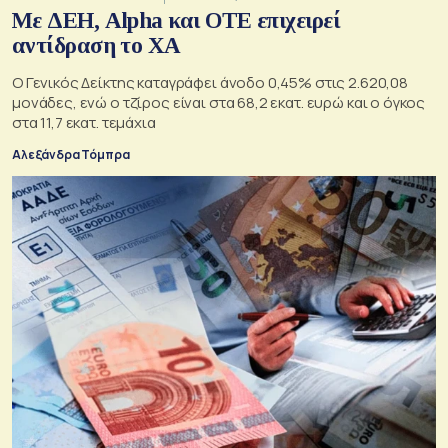
Με ΔΕΗ, Alpha και ΟΤΕ επιχειρεί
αντίδραση το ΧΑ
Ο Γενικός Δείκτης καταγράφει άνοδο 0,45% στις 2.620,08
μονάδες, ενώ ο τζίρος είναι στα 68,2 εκατ. ευρώ και ο όγκος
στα 11,7 εκατ. τεμάχια
Αλεξάνδρα Τόμπρα