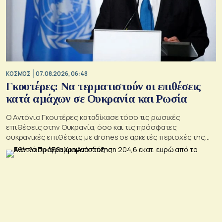
ΚΟΣΜΟΣ
07.08.2026, 06:48
Γκουτέρες: Να τερματιστούν οι επιθέσεις
κατά αμάχων σε Ουκρανία και Ρωσία
Ο Αντόνιο Γκουτέρες καταδίκασε τόσο τις ρωσικές
επιθέσεις στην Ουκρανία, όσο και τις πρόσφατες
ουκρανικές επιθέσεις με drones σε αρκετές περιοχές της
Ρωσίας, οι οποίες προκάλεσαν απώλειες μεταξύ αμάχων και
ζημιές σε μη στρατιωτικές υποδομές.