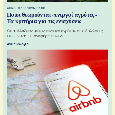
AGRO
07.08.2026, 07:00
Ποιοι θεωρούνται «ενεργοί αγρότες» -
Τα κριτήρια για τις ενισχύσεις
Όσα αλλάζουν με τον «ενεργό αγρότη» στις δηλώσεις
ΟΣΔΕ 2026 - Τι αναφέρει η ΑΑΔΕ
Ανθή Γεωργίου