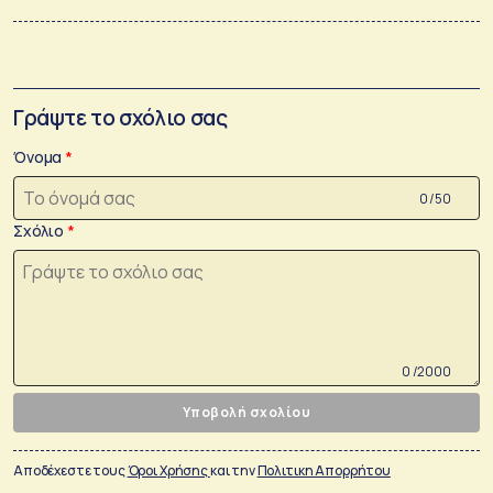
Γράψτε το σχόλιο σας
Όνομα
0 /50
Σχόλιο
0 /2000
Υποβολή σχολίου
Αποδέχεστε τους
Όροι Χρήσης
και την
Πολιτικη Απορρήτου