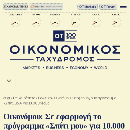
ΟΤ Markets
OT Forum
DOW JONES
SP 500
NASDAQ
FTSE 100
DAX 30
CAC 40
MARKETS
BUSINESS
ECONOMY
WORLD
Χ.Α.
ot.gr
/
Επικαιρότητα
/
Πολιτική
/
Οικονόμου: Σε εφαρμογή το πρόγραμμα
«Σπίτι μου» για 10.000 νέους
Οικονόμου: Σε εφαρμογή το
πρόγραμμα «Σπίτι μου» για 10.000