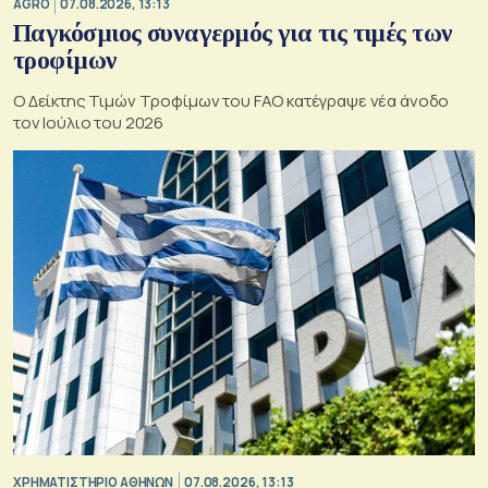
AGRO
07.08.2026, 13:13
Παγκόσμιος συναγερμός για τις τιμές των
τροφίμων
Ο Δείκτης Τιμών Τροφίμων του FAO κατέγραψε νέα άνοδο
τον Ιούλιο του 2026
XΡΗΜΑΤΙΣΤΗΡΙΟ ΑΘΗΝΩΝ
07.08.2026, 13:13